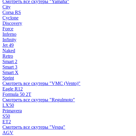
Смотреть все скутеры "Yamaha"
City
Corsa RS
Cyclone
Discovery
Force
Inferno
Infinity
Jet 49
Naked
Retro
Smart 2
Smart 3
Smart X
Sprint
Смотреть все скутеры "VMC (Vento)"
Eagle R12
Formula 50 2Т
Смотреть все скутеры "Regulmoto"
LX50
Primavera
S50
ET2
Смотреть все скутеры "Vespa"
AGV