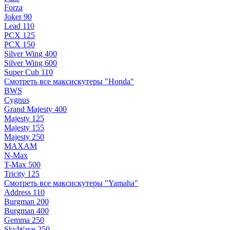
Forza
Joker 90
Lead 110
PCX 125
PCX 150
Silver Wing 400
Silver Wing 600
Super Cub 110
Смотреть все максискутеры "Honda"
BWS
Cygnus
Grand Majesty 400
Majesty 125
Majesty 155
Majesty 250
MAXAM
N-Max
T-Max 500
Tricity 125
Смотреть все максискутеры "Yamaha"
Address 110
Burgman 200
Burgman 400
Gemma 250
SkyWave 250