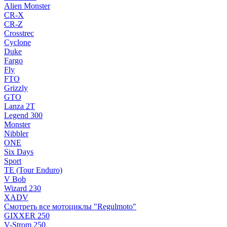
Alien Monster
CR-X
CR-Z
Crosstrec
Cyclone
Duke
Fargo
Fly
FTO
Grizzly
GTO
Lanza 2T
Legend 300
Monster
Nibbler
ONE
Six Days
Sport
TE (Tour Enduro)
V Bob
Wizard 230
XADV
Смотреть все мотоциклы "Regulmoto"
GIXXER 250
V-Strom 250