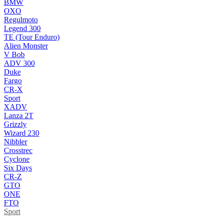
BMW
OXO
Regulmoto
Legend 300
TE (Tour Enduro)
Alien Monster
V Bob
ADV 300
Duke
Fargo
CR-X
Sport
XADV
Lanza 2T
Grizzly
Wizard 230
Nibbler
Crosstrec
Cyclone
Six Days
CR-Z
GTO
ONE
FTO
Sport