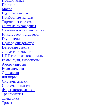
Подшипники
Пластик
Масло
Щупы масляные
Приборные панели
Тормозная система
Система охлаждения
Сальники и сайлентблоки
Кикстартер и стартеры
Глушители
Привод спидометра
Ветровые стекла
Диски и покрышки
ЦПГ, головки, коленвалы
Рамы, рули, гироскопы
Амортизаторы
Велозапчасти
Двигатели
Фильтры
Система смазки
Система питания
Фары, поворотники
Трансмиссия
Электрика
Тросы