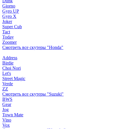
Dunk
Giorno
Gyro UP
Gyro X
Joker
Super Cub
Tact
Today
Zoomer
Смотреть все скутеры "Honda"
Address
Birdie
Choi Nori
Let's
Street Magic
Verde
ZZ
Смотреть все скутеры "Suzuki"
BWS
Gear
Jog
Town Mate
Vino
Vox