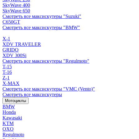
SkyWave 400
SkyWave 650
Смотреть все максискутеры "Suzuki"
C650GT
Смотреть все максискутеры "BMW"
X-1
XDV TRAVELER
GRIDO
XDV 300Si
Смотреть все максискутеры "Regulmoto"
T-15
T-16
Z-1
X-MAX
Смотреть все максискутеры "VMC (Vento)"
Смотреть все максискутеры
Мотоциклы
BMW
Honda
Kawasaki
KTM
OXO
Regulmoto