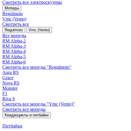
Смотреть все электро­скутеры
Мопеды
Regulmoto
Vmc (Vento)
Смотреть все
Regulmoto
Vmc (Vento)
Все мопеды
RM Alpha-2
RM Alpha-3
RM Alpha-4
RM Alpha-5
RM Alpha-6
Смотреть все мопеды "Regulmoto"
Aura RS
Grace
Nova RS
Monster
F1
Riva S
Смотреть все мопеды "Vmc (Vento)"
Смотреть все мопеды
Квадроциклы и питбайки
Питбайки