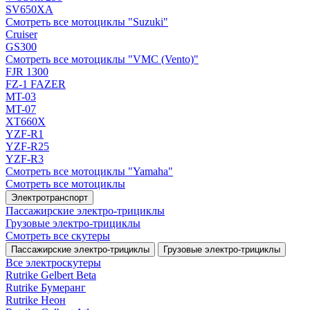
SV650XA
Смотреть все мотоциклы "Suzuki"
Cruiser
GS300
Смотреть все мотоциклы "VMC (Vento)"
FJR 1300
FZ-1 FAZER
MT-03
MT-07
XT660X
YZF-R1
YZF-R25
YZF-R3
Смотреть все мотоциклы "Yamaha"
Смотреть все мотоциклы
Электротранспорт
Пассажирские электро‑трициклы
Грузовые электро‑трициклы
Смотреть все скутеры
Пассажирские электро‑трициклы
Грузовые электро‑трициклы
Все электро­скутеры
Rutrike Gelbert Beta
Rutrike Бумеранг
Rutrike Неон