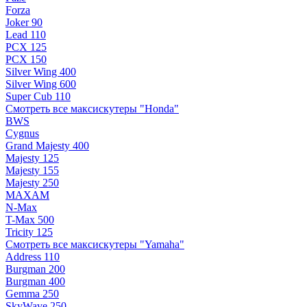
Forza
Joker 90
Lead 110
PCX 125
PCX 150
Silver Wing 400
Silver Wing 600
Super Cub 110
Смотреть все максискутеры "Honda"
BWS
Cygnus
Grand Majesty 400
Majesty 125
Majesty 155
Majesty 250
MAXAM
N-Max
T-Max 500
Tricity 125
Смотреть все максискутеры "Yamaha"
Address 110
Burgman 200
Burgman 400
Gemma 250
SkyWave 250