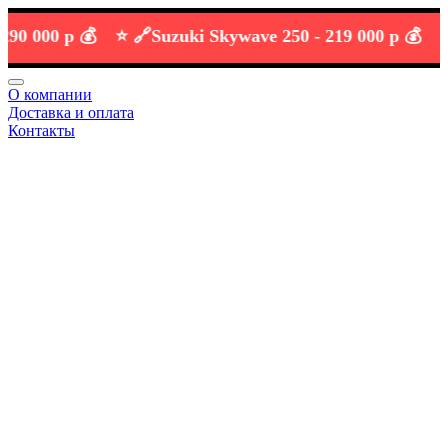
00 р 💰
⭐️ 🔗
Suzuki Skywave 250 -
219 000 р 💰
О компании
Доставка и оплата
Контакты