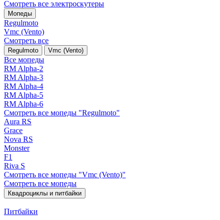
Смотреть все электро­скутеры
Мопеды
Regulmoto
Vmc (Vento)
Смотреть все
Regulmoto
Vmc (Vento)
Все мопеды
RM Alpha-2
RM Alpha-3
RM Alpha-4
RM Alpha-5
RM Alpha-6
Смотреть все мопеды "Regulmoto"
Aura RS
Grace
Nova RS
Monster
F1
Riva S
Смотреть все мопеды "Vmc (Vento)"
Смотреть все мопеды
Квадроциклы и питбайки
Питбайки