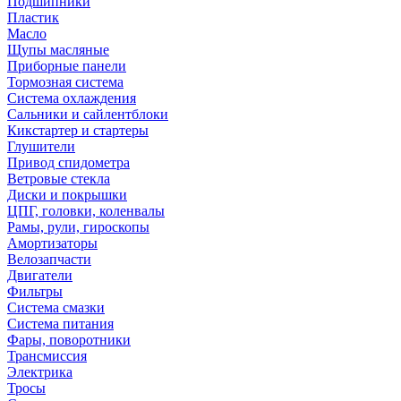
Подшипники
Пластик
Масло
Щупы масляные
Приборные панели
Тормозная система
Система охлаждения
Сальники и сайлентблоки
Кикстартер и стартеры
Глушители
Привод спидометра
Ветровые стекла
Диски и покрышки
ЦПГ, головки, коленвалы
Рамы, рули, гироскопы
Амортизаторы
Велозапчасти
Двигатели
Фильтры
Система смазки
Система питания
Фары, поворотники
Трансмиссия
Электрика
Тросы