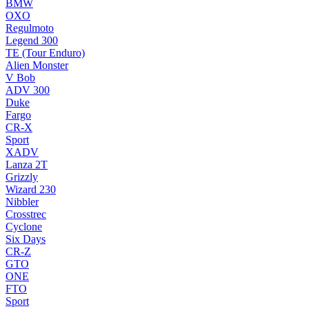
BMW
OXO
Regulmoto
Legend 300
TE (Tour Enduro)
Alien Monster
V Bob
ADV 300
Duke
Fargo
CR-X
Sport
XADV
Lanza 2T
Grizzly
Wizard 230
Nibbler
Crosstrec
Cyclone
Six Days
CR-Z
GTO
ONE
FTO
Sport