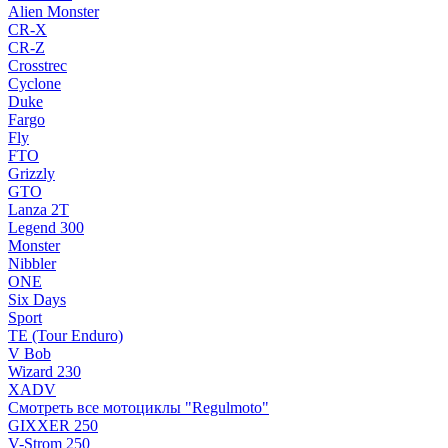
Alien Monster
CR-X
CR-Z
Crosstrec
Cyclone
Duke
Fargo
Fly
FTO
Grizzly
GTO
Lanza 2T
Legend 300
Monster
Nibbler
ONE
Six Days
Sport
TE (Tour Enduro)
V Bob
Wizard 230
XADV
Смотреть все мотоциклы "Regulmoto"
GIXXER 250
V-Strom 250