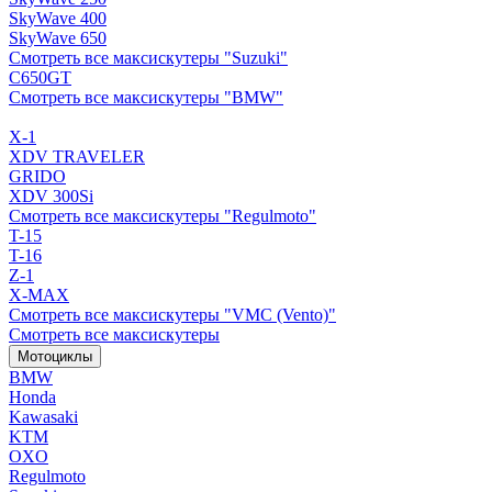
SkyWave 400
SkyWave 650
Смотреть все максискутеры "Suzuki"
C650GT
Смотреть все максискутеры "BMW"
X-1
XDV TRAVELER
GRIDO
XDV 300Si
Смотреть все максискутеры "Regulmoto"
T-15
T-16
Z-1
X-MAX
Смотреть все максискутеры "VMC (Vento)"
Смотреть все максискутеры
Мотоциклы
BMW
Honda
Kawasaki
KTM
OXO
Regulmoto