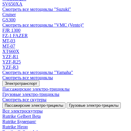
SV650XA
Смотреть все мотоциклы "Suzuki"
Cruiser
GS300
Смотреть все мотоциклы "VMC (Vento)"
FJR 1300
FZ-1 FAZER
MT-03
MT-07
XT660X
YZF-R1
YZF-R25
YZF-R3
Смотреть все мотоциклы "Yamaha"
Смотреть все мотоциклы
Электротранспорт
Пассажирские электро‑трициклы
Грузовые электро‑трициклы
Смотреть все скутеры
Пассажирские электро‑трициклы
Грузовые электро‑трициклы
Все электро­скутеры
Rutrike Gelbert Beta
Rutrike Бумеранг
Rutrike Неон