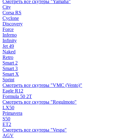
Смотреть все скутеры "Yamaha"
City
Corsa RS
Cyclone
Discovery
Force
Inferno
Infinity
Jet 49
Naked
Retro
Smart 2
Smart 3
Smart X
Sprint
Смотреть все скутеры "VMC (Vento)"
Eagle R12
Formula 50 2Т
Смотреть все скутеры "Regulmoto"
LX50
Primavera
S50
ET2
Смотреть все скутеры "Vespa"
AGV