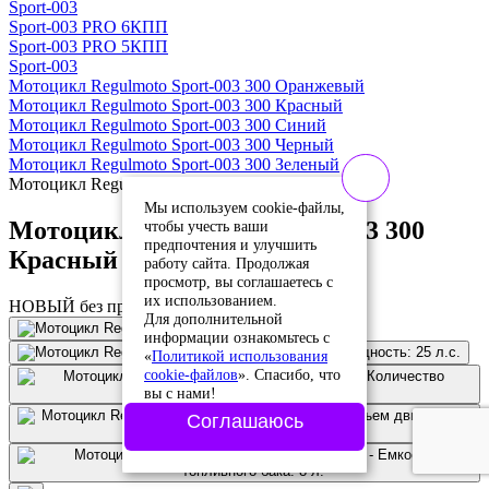
Sport-003
Sport-003 PRO 6КПП
Sport-003 PRO 5КПП
Sport-003
Мотоцикл Regulmoto Sport-003 300 Оранжевый
Мотоцикл Regulmoto Sport-003 300 Красный
Мотоцикл Regulmoto Sport-003 300 Синий
Мотоцикл Regulmoto Sport-003 300 Черный
Мотоцикл Regulmoto Sport-003 300 Зеленый
Мотоцикл Regulmoto Sport-003 300 Красный
Мы используем cookie-файлы,
Мотоцикл Regulmoto Sport-003 300
чтобы учесть ваши
предпочтения и улучшить
Красный (арт. Sport-Red)
работу сайта. Продолжая
просмотр, вы соглашаетесь с
их использованием.
НОВЫЙ без пробега
Для дополнительной
информации ознакомьтесь с
«
Политикой использования
cookie-файлов
». Спасибо, что
вы с нами!
Соглашаюсь