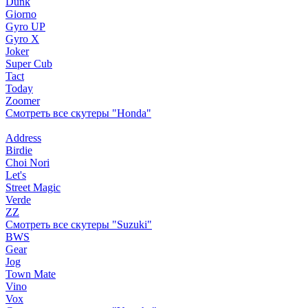
Dunk
Giorno
Gyro UP
Gyro X
Joker
Super Cub
Tact
Today
Zoomer
Смотреть все скутеры "Honda"
Address
Birdie
Choi Nori
Let's
Street Magic
Verde
ZZ
Смотреть все скутеры "Suzuki"
BWS
Gear
Jog
Town Mate
Vino
Vox