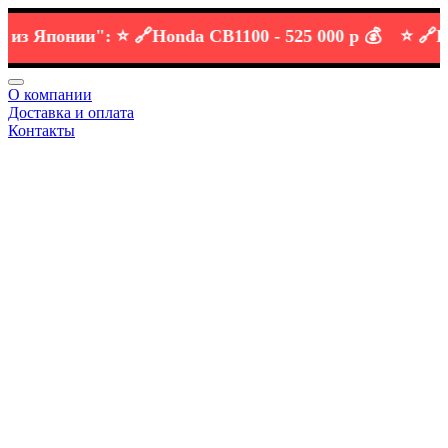
Японии":
⭐️ 🔗
Honda CB1100 -
525 000 р 💰
⭐️ 🔗
KTM 
О компании
Доставка и оплата
Контакты