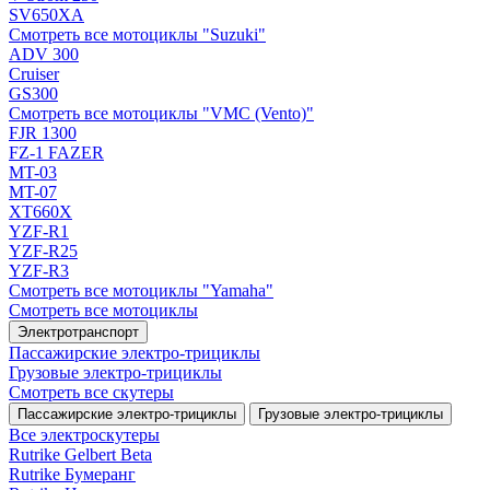
SV650XA
Смотреть все мотоциклы "Suzuki"
ADV 300
Cruiser
GS300
Смотреть все мотоциклы "VMC (Vento)"
FJR 1300
FZ-1 FAZER
MT-03
MT-07
XT660X
YZF-R1
YZF-R25
YZF-R3
Смотреть все мотоциклы "Yamaha"
Смотреть все мотоциклы
Электротранспорт
Пассажирские электро‑трициклы
Грузовые электро‑трициклы
Смотреть все скутеры
Пассажирские электро‑трициклы
Грузовые электро‑трициклы
Все электро­скутеры
Rutrike Gelbert Beta
Rutrike Бумеранг