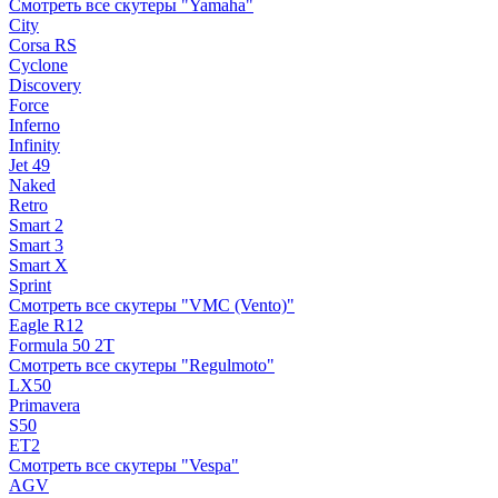
Смотреть все скутеры "Yamaha"
City
Corsa RS
Cyclone
Discovery
Force
Inferno
Infinity
Jet 49
Naked
Retro
Smart 2
Smart 3
Smart X
Sprint
Смотреть все скутеры "VMC (Vento)"
Eagle R12
Formula 50 2Т
Смотреть все скутеры "Regulmoto"
LX50
Primavera
S50
ET2
Смотреть все скутеры "Vespa"
AGV