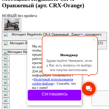
Оранжевый (арт. CRX-Orange)
НОВЫЙ без пробега
Мы используем cookie-файлы,
чтобы учесть ваши
Менеджер
предпочтения и улучшить
работу сайта. Продолжая
Здравствуйте! Напишите, если
просмотр, вы соглашаетесь с
у Вас есть вопросы по выбору
их использованием.
или покупке мототехники.
Для дополнительной
информации ознакомьтесь с
«
Политикой использования
cookie-файлов
». Спасибо, что
вы с нами!
Соглашаюсь