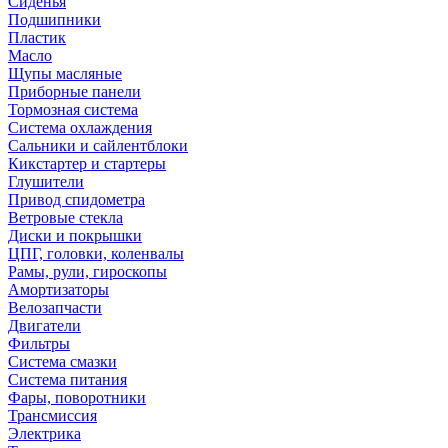
Сиденья
Подшипники
Пластик
Масло
Щупы масляные
Приборные панели
Тормозная система
Система охлаждения
Сальники и сайлентблоки
Кикстартер и стартеры
Глушители
Привод спидометра
Ветровые стекла
Диски и покрышки
ЦПГ, головки, коленвалы
Рамы, рули, гироскопы
Амортизаторы
Велозапчасти
Двигатели
Фильтры
Система смазки
Система питания
Фары, поворотники
Трансмиссия
Электрика