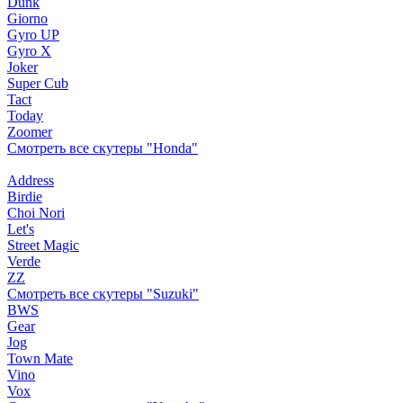
Dunk
Giorno
Gyro UP
Gyro X
Joker
Super Cub
Tact
Today
Zoomer
Смотреть все скутеры "Honda"
Address
Birdie
Choi Nori
Let's
Street Magic
Verde
ZZ
Смотреть все скутеры "Suzuki"
BWS
Gear
Jog
Town Mate
Vino
Vox