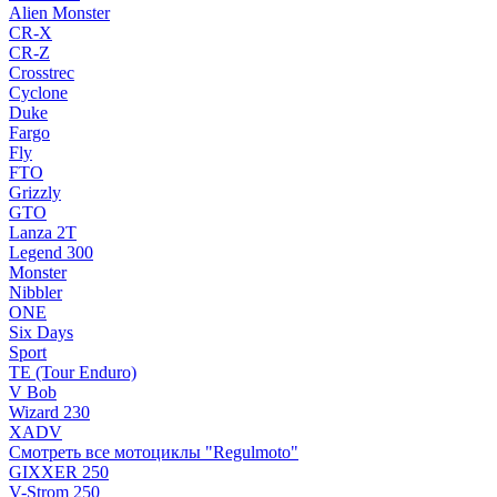
Alien Monster
CR-X
CR-Z
Crosstrec
Cyclone
Duke
Fargo
Fly
FTO
Grizzly
GTO
Lanza 2T
Legend 300
Monster
Nibbler
ONE
Six Days
Sport
TE (Tour Enduro)
V Bob
Wizard 230
XADV
Смотреть все мотоциклы "Regulmoto"
GIXXER 250
V-Strom 250