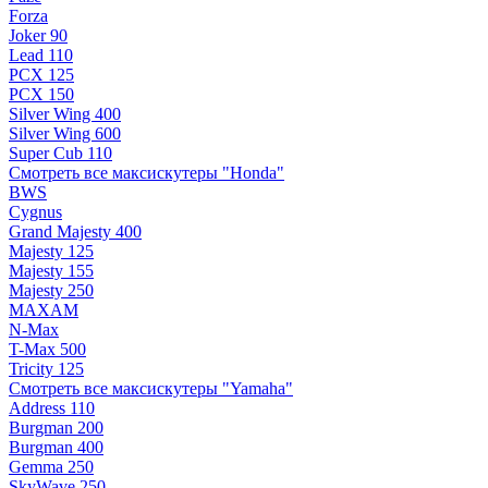
Forza
Joker 90
Lead 110
PCX 125
PCX 150
Silver Wing 400
Silver Wing 600
Super Cub 110
Смотреть все максискутеры "Honda"
BWS
Cygnus
Grand Majesty 400
Majesty 125
Majesty 155
Majesty 250
MAXAM
N-Max
T-Max 500
Tricity 125
Смотреть все максискутеры "Yamaha"
Address 110
Burgman 200
Burgman 400
Gemma 250
SkyWave 250