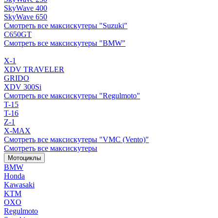
SkyWave 400
SkyWave 650
Смотреть все максискутеры "Suzuki"
C650GT
Смотреть все максискутеры "BMW"
X-1
XDV TRAVELER
GRIDO
XDV 300Si
Смотреть все максискутеры "Regulmoto"
T-15
T-16
Z-1
X-MAX
Смотреть все максискутеры "VMC (Vento)"
Смотреть все максискутеры
Мотоциклы
BMW
Honda
Kawasaki
KTM
OXO
Regulmoto