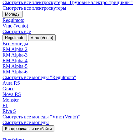
Смотреть все электро­скутеры "Грузовые электро‑трициклы"
Смотреть все электро­скутеры
Мопеды
Regulmoto
Vmc (Vento)
Смотреть все
Regulmoto
Vmc (Vento)
Все мопеды
RM Alpha-2
RM Alpha-3
RM Alpha-4
RM Alpha-5
RM Alpha-6
Смотреть все мопеды "Regulmoto"
Aura RS
Grace
Nova RS
Monster
F1
Riva S
Смотреть все мопеды "Vmc (Vento)"
Смотреть все мопеды
Квадроциклы и питбайки