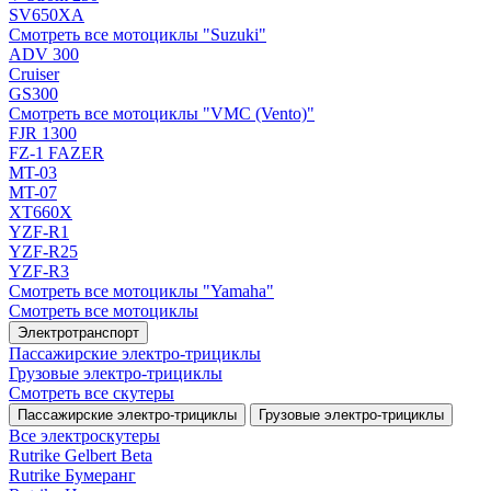
SV650XA
Смотреть все мотоциклы "Suzuki"
ADV 300
Cruiser
GS300
Смотреть все мотоциклы "VMC (Vento)"
FJR 1300
FZ-1 FAZER
MT-03
MT-07
XT660X
YZF-R1
YZF-R25
YZF-R3
Смотреть все мотоциклы "Yamaha"
Смотреть все мотоциклы
Электротранспорт
Пассажирские электро‑трициклы
Грузовые электро‑трициклы
Смотреть все скутеры
Пассажирские электро‑трициклы
Грузовые электро‑трициклы
Все электро­скутеры
Rutrike Gelbert Beta
Rutrike Бумеранг