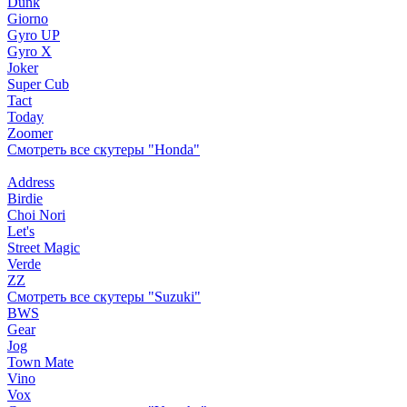
Dunk
Giorno
Gyro UP
Gyro X
Joker
Super Cub
Tact
Today
Zoomer
Смотреть все скутеры "Honda"
Address
Birdie
Choi Nori
Let's
Street Magic
Verde
ZZ
Смотреть все скутеры "Suzuki"
BWS
Gear
Jog
Town Mate
Vino
Vox