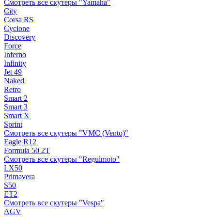
Смотреть все скутеры "Yamaha"
City
Corsa RS
Cyclone
Discovery
Force
Inferno
Infinity
Jet 49
Naked
Retro
Smart 2
Smart 3
Smart X
Sprint
Смотреть все скутеры "VMC (Vento)"
Eagle R12
Formula 50 2Т
Смотреть все скутеры "Regulmoto"
LX50
Primavera
S50
ET2
Смотреть все скутеры "Vespa"
AGV