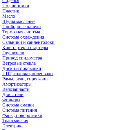
Сиденья
Подшипники
Пластик
Масло
Щупы масляные
Приборные панели
Тормозная система
Система охлаждения
Сальники и сайлентблоки
Кикстартер и стартеры
Глушители
Привод спидометра
Ветровые стекла
Диски и покрышки
ЦПГ, головки, коленвалы
Рамы, рули, гироскопы
Амортизаторы
Велозапчасти
Двигатели
Фильтры
Система смазки
Система питания
Фары, поворотники
Трансмиссия
Электрика