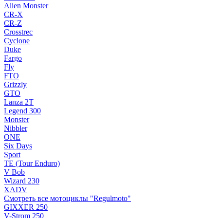
Alien Monster
CR-X
CR-Z
Crosstrec
Cyclone
Duke
Fargo
Fly
FTO
Grizzly
GTO
Lanza 2T
Legend 300
Monster
Nibbler
ONE
Six Days
Sport
TE (Tour Enduro)
V Bob
Wizard 230
XADV
Смотреть все мотоциклы "Regulmoto"
GIXXER 250
V-Strom 250