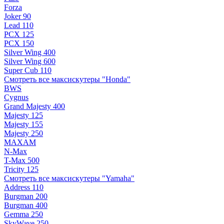
Forza
Joker 90
Lead 110
PCX 125
PCX 150
Silver Wing 400
Silver Wing 600
Super Cub 110
Смотреть все максискутеры "Honda"
BWS
Cygnus
Grand Majesty 400
Majesty 125
Majesty 155
Majesty 250
MAXAM
N-Max
T-Max 500
Tricity 125
Смотреть все максискутеры "Yamaha"
Address 110
Burgman 200
Burgman 400
Gemma 250
SkyWave 250