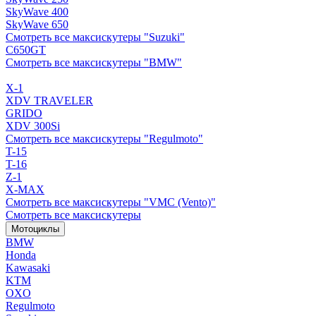
SkyWave 400
SkyWave 650
Смотреть все максискутеры "Suzuki"
C650GT
Смотреть все максискутеры "BMW"
X-1
XDV TRAVELER
GRIDO
XDV 300Si
Смотреть все максискутеры "Regulmoto"
T-15
T-16
Z-1
X-MAX
Смотреть все максискутеры "VMC (Vento)"
Смотреть все максискутеры
Мотоциклы
BMW
Honda
Kawasaki
KTM
OXO
Regulmoto