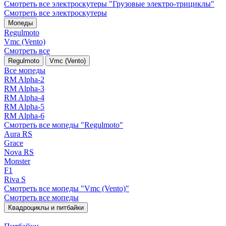
Смотреть все электро­скутеры "Грузовые электро‑трициклы"
Смотреть все электро­скутеры
Мопеды
Regulmoto
Vmc (Vento)
Смотреть все
Regulmoto
Vmc (Vento)
Все мопеды
RM Alpha-2
RM Alpha-3
RM Alpha-4
RM Alpha-5
RM Alpha-6
Смотреть все мопеды "Regulmoto"
Aura RS
Grace
Nova RS
Monster
F1
Riva S
Смотреть все мопеды "Vmc (Vento)"
Смотреть все мопеды
Квадроциклы и питбайки