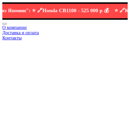
Японии":
⭐️ 🔗
Honda CB1100 -
525 000 р 💰
⭐️ 🔗
KTM D
О компании
Доставка и оплата
Контакты