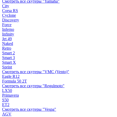
Смотреть все скутеры "Yamaha"
City
Corsa RS
Cyclone
Discovery
Force
Inferno
Infinity
Jet 49
Naked
Retro
Smart 2
Smart 3
Smart X
Sprint
Смотреть все скутеры "VMC (Vento)"
Eagle R12
Formula 50 2Т
Смотреть все скутеры "Regulmoto"
LX50
Primavera
S50
ET2
Смотреть все скутеры "Vespa"
AGV