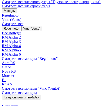
Смотреть все электро­скутеры "Грузовые электро‑трициклы"
Смотреть все электро­скутеры
Мопеды
Regulmoto
Vmc (Vento)
Смотреть все
Regulmoto
Vmc (Vento)
Все мопеды
RM Alpha-2
RM Alpha-3
RM Alpha-4
RM Alpha-5
RM Alpha-6
Смотреть все мопеды "Regulmoto"
Aura RS
Grace
Nova RS
Monster
F1
Riva S
Смотреть все мопеды "Vmc (Vento)"
Смотреть все мопеды
Квадроциклы и питбайки