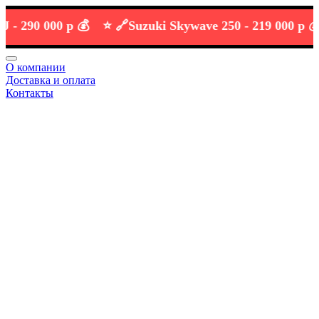
90 000 р 💰
⭐️ 🔗
Suzuki Skywave 250 -
219 000 р 💰
О компании
Доставка и оплата
Контакты