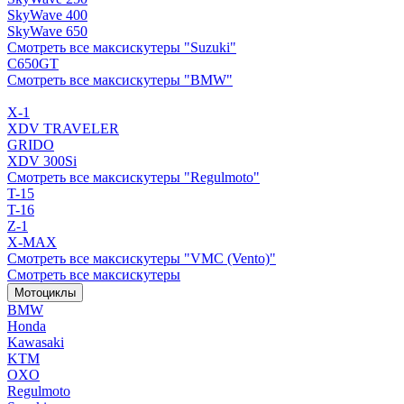
SkyWave 400
SkyWave 650
Смотреть все максискутеры "Suzuki"
C650GT
Смотреть все максискутеры "BMW"
X-1
XDV TRAVELER
GRIDO
XDV 300Si
Смотреть все максискутеры "Regulmoto"
T-15
T-16
Z-1
X-MAX
Смотреть все максискутеры "VMC (Vento)"
Смотреть все максискутеры
Мотоциклы
BMW
Honda
Kawasaki
KTM
OXO
Regulmoto