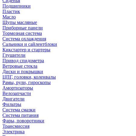
Сиденья
Подшипники
Пластик
Масло
Щупы масляные
Приборные панели
Тормозная система
Система охлаждения
Сальники и сайлентблоки
Кикстартер и стартеры
Глушители
Привод спидометра
Ветровые стекла
Диски и покрышки
ЦПГ, головки, коленвалы
Рамы, рули, гироскопы
Амортизаторы
Велозапчасти
Двигатели
Фильтры
Система смазки
Система питания
Фары, поворотники
Трансмиссия
Электрика