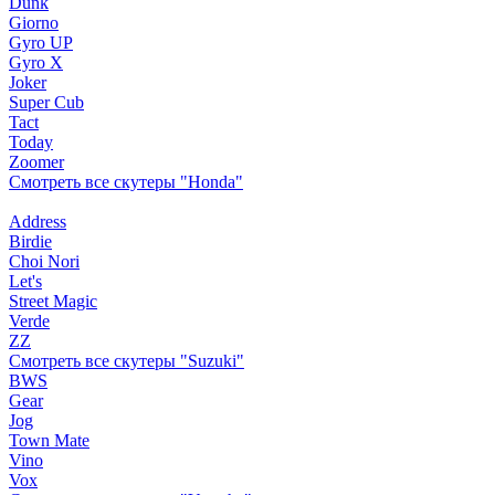
Dunk
Giorno
Gyro UP
Gyro X
Joker
Super Cub
Tact
Today
Zoomer
Смотреть все скутеры "Honda"
Address
Birdie
Choi Nori
Let's
Street Magic
Verde
ZZ
Смотреть все скутеры "Suzuki"
BWS
Gear
Jog
Town Mate
Vino
Vox