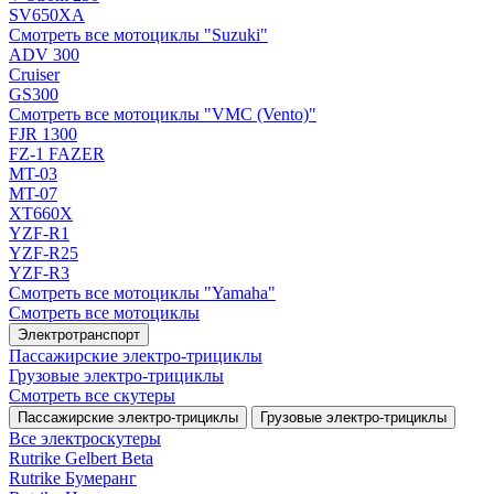
SV650XA
Смотреть все мотоциклы "Suzuki"
ADV 300
Cruiser
GS300
Смотреть все мотоциклы "VMC (Vento)"
FJR 1300
FZ-1 FAZER
MT-03
MT-07
XT660X
YZF-R1
YZF-R25
YZF-R3
Смотреть все мотоциклы "Yamaha"
Смотреть все мотоциклы
Электротранспорт
Пассажирские электро‑трициклы
Грузовые электро‑трициклы
Смотреть все скутеры
Пассажирские электро‑трициклы
Грузовые электро‑трициклы
Все электро­скутеры
Rutrike Gelbert Beta
Rutrike Бумеранг