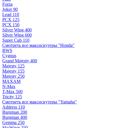
Forza
Joker 90
Lead 110
PCX 125
PCX 150
Silver Wing 400
Silver Wing 600
Super Cub 110
Смотреть все максискутеры "Honda"
BWS
Cygnus
Grand Majesty 400
Majesty 125
Majesty 155
Majesty 250
MAXAM
N-Max
T-Max 500
Tricity 125
Смотреть все максискутеры "Yamaha"
Address 110
Burgman 200
Burgman 400
Gemma 250
SkyWave 250