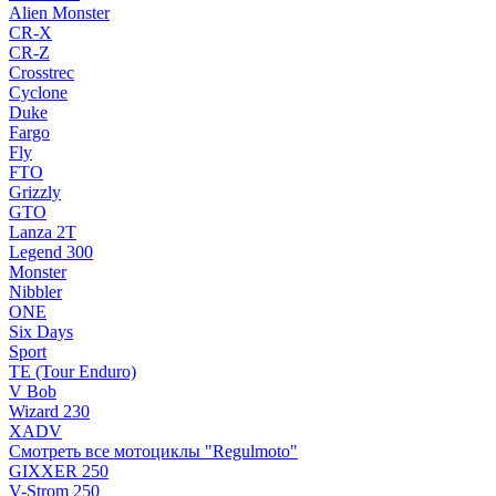
Alien Monster
CR-X
CR-Z
Crosstrec
Cyclone
Duke
Fargo
Fly
FTO
Grizzly
GTO
Lanza 2T
Legend 300
Monster
Nibbler
ONE
Six Days
Sport
TE (Tour Enduro)
V Bob
Wizard 230
XADV
Смотреть все мотоциклы "Regulmoto"
GIXXER 250
V-Strom 250