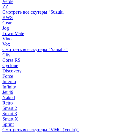
Verde
ZZ
Смотреть все скутеры "Suzuki"
BWS
Gear
Jog
Town Mate
Vino
Vox
Смотреть все скутеры "Yamaha"
City
Corsa RS
Cyclone
Discovery
Force
Inferno
Infinity
Jet 49
Naked
Retro
Smart 2
Smart 3
Smart X
Sprint
Смотреть все скутеры "VMC (Vento)"