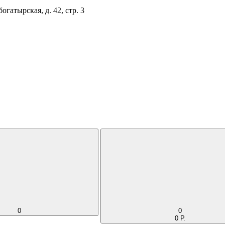
огатырская, д. 42, стр. 3
0
0
0 Р.