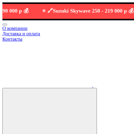
00 р 💰
⭐️ 🔗
Suzuki Skywave 250 -
219 000 р 💰
О компании
Доставка и оплата
Контакты