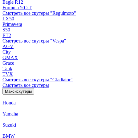
Eagle R12
Formula 50 2Т
Смотреть все скутеры "Regulmoto"
LX50
Primavera
S50
ET2
Смотреть все скутеры "Vespa"
AGV
City
GMAX
Grace
Tank
TVX
Смотреть все скутеры "Gladiator"
Смотреть все скутеры
Максискутеры
Honda
Yamaha
Suzuki
BMW