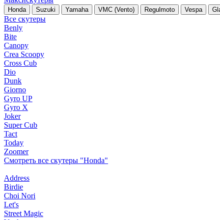
Honda
Suzuki
Yamaha
VMC (Vento)
Regulmoto
Vespa
Gl
Все скутеры
Benly
Bite
Canopy
Crea Scoopy
Cross Cub
Dio
Dunk
Giorno
Gyro UP
Gyro X
Joker
Super Cub
Tact
Today
Zoomer
Смотреть все скутеры "Honda"
Address
Birdie
Choi Nori
Let's
Street Magic