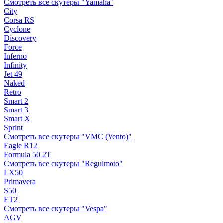
Смотреть все скутеры "Yamaha"
City
Corsa RS
Cyclone
Discovery
Force
Inferno
Infinity
Jet 49
Naked
Retro
Smart 2
Smart 3
Smart X
Sprint
Смотреть все скутеры "VMC (Vento)"
Eagle R12
Formula 50 2Т
Смотреть все скутеры "Regulmoto"
LX50
Primavera
S50
ET2
Смотреть все скутеры "Vespa"
AGV