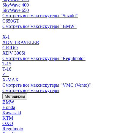
SkyWave 400
SkyWave 650
Смотреть все максискутеры "Suzuki"
C650GT
Смотреть все максискутеры "BMW"
X-1
XDV TRAVELER
GRIDO
XDV 300Si
Смотреть все максискутеры "Regulmoto"
T-15
T-16
Z-1
X-MAX
Смотреть все максискутеры "VMC (Vento)"
Смотреть все максискутеры
Мотоциклы
BMW
Honda
Kawasaki
KTM
OXO
Regulmoto