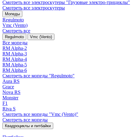
Смотреть все электро­скутеры "Грузовые электро‑трициклы"
Смотреть все электро­скутеры
Мопеды
Regulmoto
Vmc (Vento)
Смотреть все
Regulmoto
Vmc (Vento)
Все мопеды
RM Alpha-2
RM Alpha-3
RM Alpha-4
RM Alpha-5
RM Alpha-6
Смотреть все мопеды "Regulmoto"
Aura RS
Grace
Nova RS
Monster
F1
Riva S
Смотреть все мопеды "Vmc (Vento)"
Смотреть все мопеды
Квадроциклы и питбайки