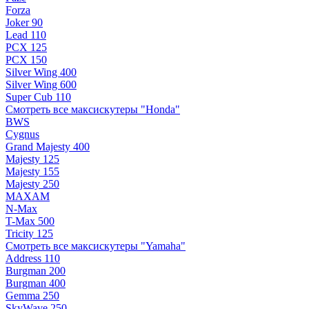
Forza
Joker 90
Lead 110
PCX 125
PCX 150
Silver Wing 400
Silver Wing 600
Super Cub 110
Смотреть все максискутеры "Honda"
BWS
Cygnus
Grand Majesty 400
Majesty 125
Majesty 155
Majesty 250
MAXAM
N-Max
T-Max 500
Tricity 125
Смотреть все максискутеры "Yamaha"
Address 110
Burgman 200
Burgman 400
Gemma 250
SkyWave 250