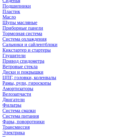
Сиденья
Подшипники
Пластик
Масло
Щупы масляные
Приборные панели
Тормозная система
Система охлаждения
Сальники и сайлентблоки
Кикстартер и стартеры
Глушители
Привод спидометра
Ветровые стекла
Диски и покрышки
ЦПГ, головки, коленвалы
Рамы, рули, гироскопы
Амортизаторы
Велозапчасти
Двигатели
Фильтры
Система смазки
Система питания
Фары, поворотники
Трансмиссия
Электрика