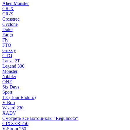
Alien Monster
CR-X
CR-Z
Crosstrec
Cyclone
Duke
Fargo
Fly
FTO
Grizzly
GTO
Lanza 2T
Legend 300
Monster
Nibbler
ONE
Six Days
Sport
TE (Tour Enduro)
V Bob
Wizard 230
XADV
Смотреть все мотоциклы "Regulmoto"
GIXXER 250
V-Strom 250