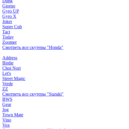
Dunk
Giorno
Gyro UP
Gyro X
Joker
Super Cub
Tact
Today
Zoomer
Смотреть все скутеры "Honda"
Address
Birdie
Choi Nori
Let's
Street Magic
Verde
ZZ
Смотреть все скутеры "Suzuki"
BWS
Gear
Jog
Town Mate
Vino
Vox