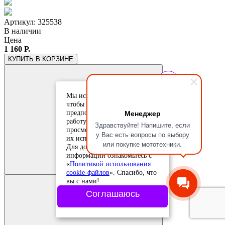
Артикул: 325538
В наличии
Цена
1 160 Р.
КУПИТЬ
В КОРЗИНЕ
Мы используем cookie-файлы,
чтобы учесть ваши
Менеджер
предпочтения и улучшить
работу сайта. Продолжая
Здравствуйте! Напишите, если
просмотр, вы соглашаетесь с
у Вас есть вопросы по выбору
их использованием.
или покупке мототехники.
Для дополнительной
Добавить в
сравнение
информации ознакомьтесь с
Добавлено в
«
Политикой использования
сравнение
cookie-файлов
». Спасибо, что
вы с нами!
Соглашаюсь