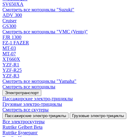
SV650XA
Смотреть все мотоциклы "Suzuki"
ADV 300
Cruiser
GS300
Смотреть все мотоциклы "VMC (Vento)"
FJR 1300
FZ-1 FAZER
MT-03
MT-07
XT660X
YZF-R1
YZF-R25
YZF-R3
Смотреть все мотоциклы "Yamaha"
Смотреть все мотоциклы
Электротранспорт
Пассажирские электро‑трициклы
Грузовые электро‑трициклы
Смотреть все скутеры
Пассажирские электро‑трициклы
Грузовые электро‑трициклы
Все электро­скутеры
Rutrike Gelbert Beta
Rutrike Бумеранг