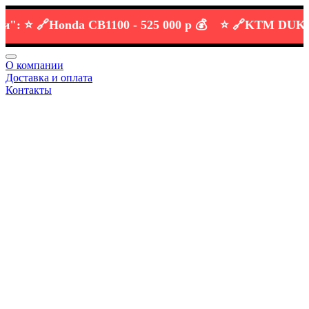
⭐️ 🔗
Honda CB1100 -
525 000 р 💰
⭐️ 🔗
KTM DUKE 690
О компании
Доставка и оплата
Контакты