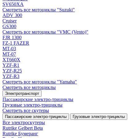
SV650XA
Смотреть все мотоциклы "Suzuki"
ADV 300
Cruiser
GS300
Смотреть все мотоциклы "VMC (Vento)"
FJR 1300
FZ-1 FAZER
MT-03
MT-07
XT660X
YZF-R1
YZF-R25
YZF-R3
Смотреть все мотоциклы "Yamaha"
Смотреть все мотоциклы
Электротранспорт
Пассажирские электро‑трициклы
Грузовые электро‑трициклы
Смотреть все скутеры
Пассажирские электро‑трициклы
Грузовые электро‑трициклы
Все электро­скутеры
Rutrike Gelbert Beta
Rutrike Бумеранг