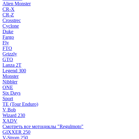
Alien Monster
CR-X
CR-Z
Crosstrec
Cyclone
Duke
Fargo
Fly
FTO
Grizzly
GTO
Lanza 2T
Legend 300
Monster
Nibbler
ONE
Six Days
Sport
TE (Tour Enduro)
V Bob
Wizard 230
XADV
Смотреть все мотоциклы "Regulmoto"
GIXXER 250
V-Strom 250