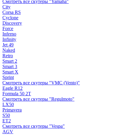
Смотреть все скутеры "Yamaha"
City
Corsa RS
Cyclone
Discovery
Force
Inferno
Infinity
Jet 49
Naked
Retro
Smart 2
Smart 3
Smart X
Sprint
Смотреть все скутеры "VMC (Vento)"
Eagle R12
Formula 50 2Т
Смотреть все скутеры "Regulmoto"
LX50
Primavera
S50
ET2
Смотреть все скутеры "Vespa"
AGV