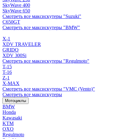
SkyWave 400
SkyWave 650
Смотреть все максискутеры "Suzuki"
C650GT
Смотреть все максискутеры "BMW"
X-1
XDV TRAVELER
GRIDO
XDV 300Si
Смотреть все максискутеры "Regulmoto"
T-15
T-16
Z-1
X-MAX
Смотреть все максискутеры "VMC (Vento)"
Смотреть все максискутеры
Мотоциклы
BMW
Honda
Kawasaki
KTM
OXO
Regulmoto