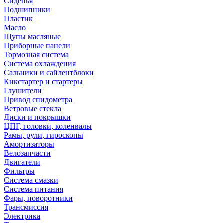
Сиденья
Подшипники
Пластик
Масло
Щупы масляные
Приборные панели
Тормозная система
Система охлаждения
Сальники и сайлентблоки
Кикстартер и стартеры
Глушители
Привод спидометра
Ветровые стекла
Диски и покрышки
ЦПГ, головки, коленвалы
Рамы, рули, гироскопы
Амортизаторы
Велозапчасти
Двигатели
Фильтры
Система смазки
Система питания
Фары, поворотники
Трансмиссия
Электрика