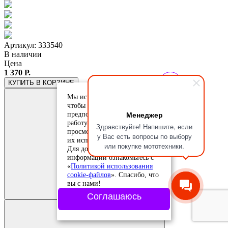
Артикул: 333540
В наличии
Цена
1 370 Р.
КУПИТЬ
В КОРЗИНЕ
Мы используем cookie-файлы,
чтобы учесть ваши
Менеджер
предпочтения и улучшить
работу сайта. Продолжая
Здравствуйте! Напишите, если
просмотр, вы соглашаетесь с
у Вас есть вопросы по выбору
их использованием.
или покупке мототехники.
Для дополнительной
информации ознакомьтесь с
«
Политикой использования
Добавить в
cookie-файлов
». Спасибо, что
сравнение
вы с нами!
Добавлено в
сравнение
Соглашаюсь