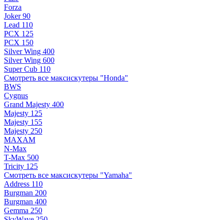
Forza
Joker 90
Lead 110
PCX 125
PCX 150
Silver Wing 400
Silver Wing 600
Super Cub 110
Смотреть все максискутеры "Honda"
BWS
Cygnus
Grand Majesty 400
Majesty 125
Majesty 155
Majesty 250
MAXAM
N-Max
T-Max 500
Tricity 125
Смотреть все максискутеры "Yamaha"
Address 110
Burgman 200
Burgman 400
Gemma 250
SkyWave 250