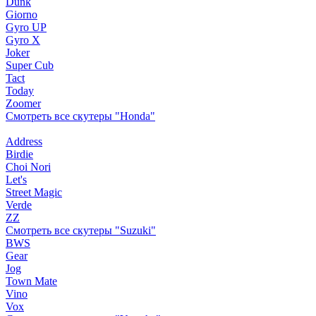
Dunk
Giorno
Gyro UP
Gyro X
Joker
Super Cub
Tact
Today
Zoomer
Смотреть все скутеры "Honda"
Address
Birdie
Choi Nori
Let's
Street Magic
Verde
ZZ
Смотреть все скутеры "Suzuki"
BWS
Gear
Jog
Town Mate
Vino
Vox