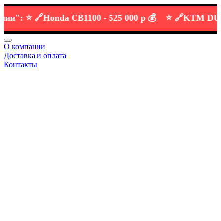
:
⭐️ 🔗
Honda CB1100 -
525 000 р 💰
⭐️ 🔗
KTM DUKE 69
О компании
Доставка и оплата
Контакты