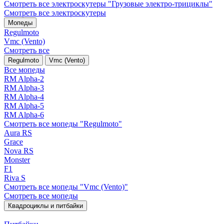
Смотреть все электро­скутеры "Грузовые электро‑трициклы"
Смотреть все электро­скутеры
Мопеды
Regulmoto
Vmc (Vento)
Смотреть все
Regulmoto
Vmc (Vento)
Все мопеды
RM Alpha-2
RM Alpha-3
RM Alpha-4
RM Alpha-5
RM Alpha-6
Смотреть все мопеды "Regulmoto"
Aura RS
Grace
Nova RS
Monster
F1
Riva S
Смотреть все мопеды "Vmc (Vento)"
Смотреть все мопеды
Квадроциклы и питбайки