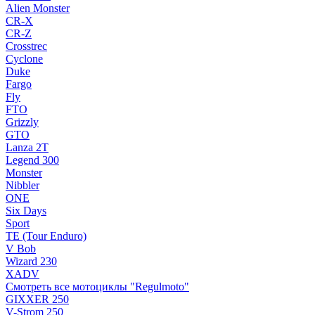
Alien Monster
CR-X
CR-Z
Crosstrec
Cyclone
Duke
Fargo
Fly
FTO
Grizzly
GTO
Lanza 2T
Legend 300
Monster
Nibbler
ONE
Six Days
Sport
TE (Tour Enduro)
V Bob
Wizard 230
XADV
Смотреть все мотоциклы "Regulmoto"
GIXXER 250
V-Strom 250