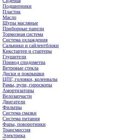
Сиденья
Подшипники
Пластик
Масло
Щупы масляные
Приборные панели
Тормозная система
Система охлаждения
Сальники и сайлентблоки
Кикстартер и стартеры
Глушители
Привод спидометра
Ветровые стекла
Диски и покрышки
ЦПГ, головки, коленвалы
Рамы, рули, гироскопы
Амортизаторы
Велозапчасти
Двигатели
Фильтры
Система смазки
Система питания
Фары, поворотники
Трансмиссия
Электрика