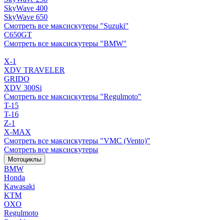
SkyWave 400
SkyWave 650
Смотреть все максискутеры "Suzuki"
C650GT
Смотреть все максискутеры "BMW"
X-1
XDV TRAVELER
GRIDO
XDV 300Si
Смотреть все максискутеры "Regulmoto"
T-15
T-16
Z-1
X-MAX
Смотреть все максискутеры "VMC (Vento)"
Смотреть все максискутеры
Мотоциклы
BMW
Honda
Kawasaki
KTM
OXO
Regulmoto