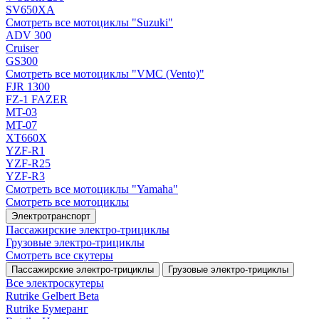
SV650XA
Смотреть все мотоциклы "Suzuki"
ADV 300
Cruiser
GS300
Смотреть все мотоциклы "VMC (Vento)"
FJR 1300
FZ-1 FAZER
MT-03
MT-07
XT660X
YZF-R1
YZF-R25
YZF-R3
Смотреть все мотоциклы "Yamaha"
Смотреть все мотоциклы
Электротранспорт
Пассажирские электро‑трициклы
Грузовые электро‑трициклы
Смотреть все скутеры
Пассажирские электро‑трициклы
Грузовые электро‑трициклы
Все электро­скутеры
Rutrike Gelbert Beta
Rutrike Бумеранг