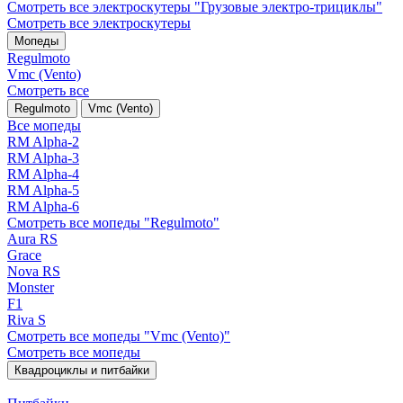
Смотреть все электро­скутеры "Грузовые электро‑трициклы"
Смотреть все электро­скутеры
Мопеды
Regulmoto
Vmc (Vento)
Смотреть все
Regulmoto
Vmc (Vento)
Все мопеды
RM Alpha-2
RM Alpha-3
RM Alpha-4
RM Alpha-5
RM Alpha-6
Смотреть все мопеды "Regulmoto"
Aura RS
Grace
Nova RS
Monster
F1
Riva S
Смотреть все мопеды "Vmc (Vento)"
Смотреть все мопеды
Квадроциклы и питбайки