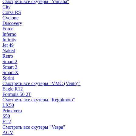
Смотреть все скутеры "Yamaha"
City
Corsa RS
Cyclone
Discovery
Force
Inferno
Infinity
Jet 49
Naked
Retro
Smart 2
Smart 3
Smart X
Sprint
Смотреть все скутеры "VMC (Vento)"
Eagle R12
Formula 50 2Т
Смотреть все скутеры "Regulmoto"
LX50
Primavera
S50
ET2
Смотреть все скутеры "Vespa"
AGV