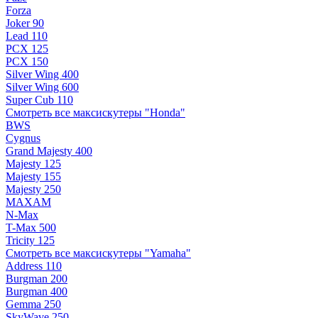
Forza
Joker 90
Lead 110
PCX 125
PCX 150
Silver Wing 400
Silver Wing 600
Super Cub 110
Смотреть все максискутеры "Honda"
BWS
Cygnus
Grand Majesty 400
Majesty 125
Majesty 155
Majesty 250
MAXAM
N-Max
T-Max 500
Tricity 125
Смотреть все максискутеры "Yamaha"
Address 110
Burgman 200
Burgman 400
Gemma 250
SkyWave 250