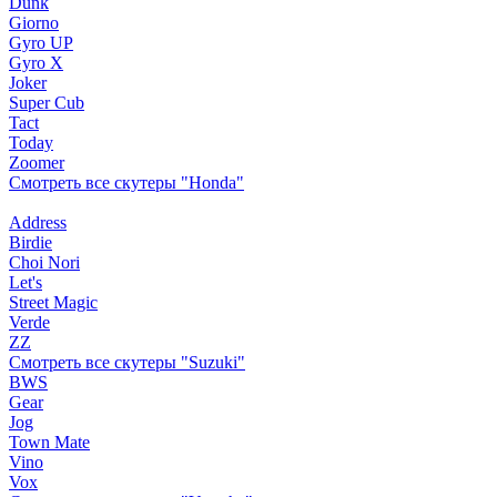
Dunk
Giorno
Gyro UP
Gyro X
Joker
Super Cub
Tact
Today
Zoomer
Смотреть все скутеры "Honda"
Address
Birdie
Choi Nori
Let's
Street Magic
Verde
ZZ
Смотреть все скутеры "Suzuki"
BWS
Gear
Jog
Town Mate
Vino
Vox