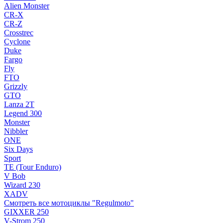
Alien Monster
CR-X
CR-Z
Crosstrec
Cyclone
Duke
Fargo
Fly
FTO
Grizzly
GTO
Lanza 2T
Legend 300
Monster
Nibbler
ONE
Six Days
Sport
TE (Tour Enduro)
V Bob
Wizard 230
XADV
Смотреть все мотоциклы "Regulmoto"
GIXXER 250
V-Strom 250