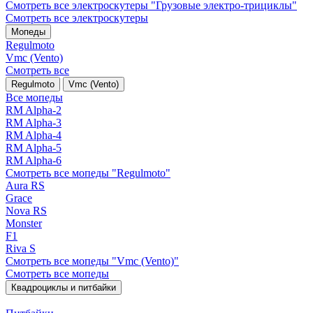
Смотреть все электро­скутеры "Грузовые электро‑трициклы"
Смотреть все электро­скутеры
Мопеды
Regulmoto
Vmc (Vento)
Смотреть все
Regulmoto
Vmc (Vento)
Все мопеды
RM Alpha-2
RM Alpha-3
RM Alpha-4
RM Alpha-5
RM Alpha-6
Смотреть все мопеды "Regulmoto"
Aura RS
Grace
Nova RS
Monster
F1
Riva S
Смотреть все мопеды "Vmc (Vento)"
Смотреть все мопеды
Квадроциклы и питбайки