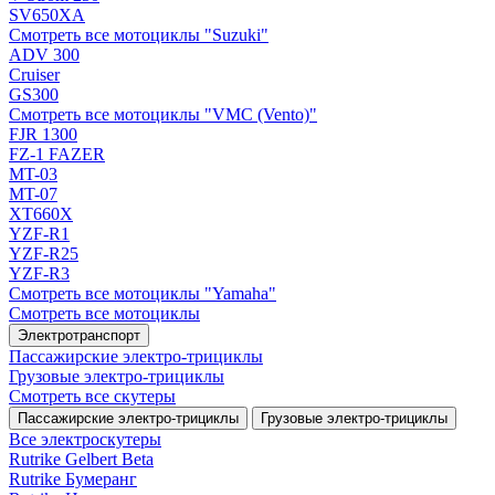
SV650XA
Смотреть все мотоциклы "Suzuki"
ADV 300
Cruiser
GS300
Смотреть все мотоциклы "VMC (Vento)"
FJR 1300
FZ-1 FAZER
MT-03
MT-07
XT660X
YZF-R1
YZF-R25
YZF-R3
Смотреть все мотоциклы "Yamaha"
Смотреть все мотоциклы
Электротранспорт
Пассажирские электро‑трициклы
Грузовые электро‑трициклы
Смотреть все скутеры
Пассажирские электро‑трициклы
Грузовые электро‑трициклы
Все электро­скутеры
Rutrike Gelbert Beta
Rutrike Бумеранг