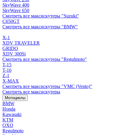
SkyWave 400
SkyWave 650
Смотреть все максискутеры "Suzuki"
C650GT
Смотреть все максискутеры "BMW"
X-1
XDV TRAVELER
GRIDO
XDV 300Si
Смотреть все максискутеры "Regulmoto"
T-15
T-16
Z-1
X-MAX
Смотреть все максискутеры "VMC (Vento)"
Смотреть все максискутеры
Мотоциклы
BMW
Honda
Kawasaki
KTM
OXO
Regulmoto