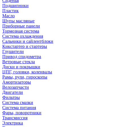
Сиденья
Подшипники
Пластик
Масло
Щупы масляные
Приборные панели
Тормозная система
Система охлаждения
Сальники и сайлентблоки
Кикстартер и стартеры
Глушители
Привод спидометра
Ветровые стекла
Диски и покрышки
ЦПГ, головки, коленвалы
Рамы, рули, гироскопы
Амортизаторы
Велозапчасти
Двигатели
Фильтры
Система смазки
Система питания
Фары, поворотники
Трансмиссия
Электрика