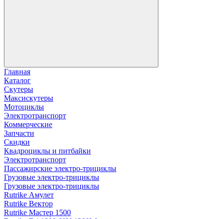
Главная
Каталог
Скутеры
Максискутеры
Мотоциклы
Электротранспорт
Коммерческие
Запчасти
Скидки
Квадроциклы и питбайки
Электротранспорт
Пассажирские электро‑трициклы
Грузовые электро‑трициклы
Грузовые электро‑трициклы
Rutrike Амулет
Rutrike Вектор
Rutrike Мастер 1500