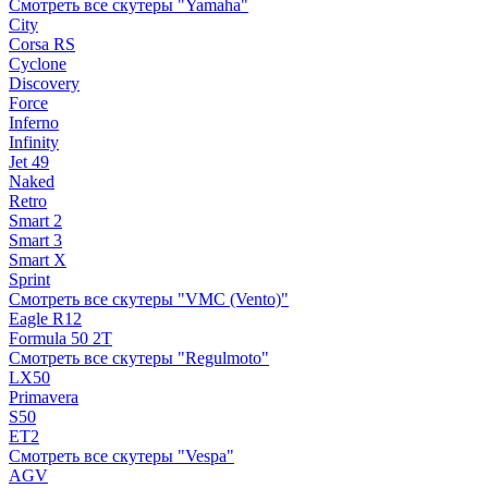
Смотреть все скутеры "Yamaha"
City
Corsa RS
Cyclone
Discovery
Force
Inferno
Infinity
Jet 49
Naked
Retro
Smart 2
Smart 3
Smart X
Sprint
Смотреть все скутеры "VMC (Vento)"
Eagle R12
Formula 50 2Т
Смотреть все скутеры "Regulmoto"
LX50
Primavera
S50
ET2
Смотреть все скутеры "Vespa"
AGV