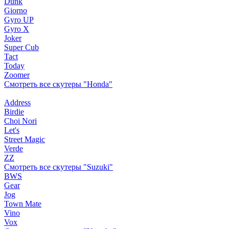
Dunk
Giorno
Gyro UP
Gyro X
Joker
Super Cub
Tact
Today
Zoomer
Смотреть все скутеры "Honda"
Address
Birdie
Choi Nori
Let's
Street Magic
Verde
ZZ
Смотреть все скутеры "Suzuki"
BWS
Gear
Jog
Town Mate
Vino
Vox