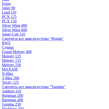
Forza
Joker 90
Lead 110
PCX 125
PCX 150
Silver Wing 400
Silver Wing 600
Super Cub 110
Смотреть все максискутеры "Honda"
BWS
Cygnus
Grand Majesty 400
Majesty 125
Majesty 155
Majesty 250
MAXAM
N-Max
T-Max 500
Tricity 125
Смотреть все максискутеры "Yamaha"
Address 110
Burgman 200
Burgman 400
Gemma 250
SkyWave 250