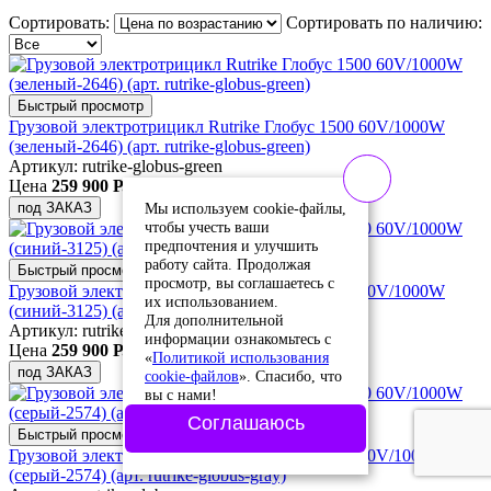
Сортировать:
Сортировать по наличию:
Быстрый просмотр
Грузовой электротрицикл Rutrike Глобус 1500 60V/1000W
(зеленый-2646) (арт. rutrike-globus-green)
Артикул: rutrike-globus-green
Цена
259 900 Р.
Мы используем cookie-файлы,
под ЗАКАЗ
чтобы учесть ваши
предпочтения и улучшить
работу сайта. Продолжая
Быстрый просмотр
просмотр, вы соглашаетесь с
Грузовой электротрицикл Rutrike Глобус 1500 60V/1000W
их использованием.
(синий-3125) (арт. rutrike-globus-blue)
Для дополнительной
Артикул: rutrike-globus-blue
информации ознакомьтесь с
Цена
259 900 Р.
«
Политикой использования
под ЗАКАЗ
cookie-файлов
». Спасибо, что
вы с нами!
Соглашаюсь
Быстрый просмотр
Грузовой электротрицикл Rutrike Глобус 1500 60V/1000W
(серый-2574) (арт. rutrike-globus-gray)