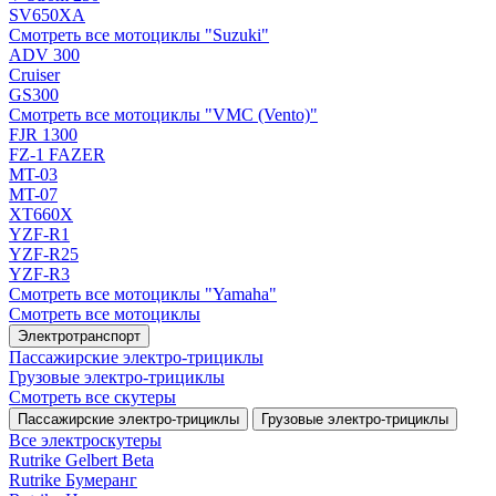
SV650XA
Смотреть все мотоциклы "Suzuki"
ADV 300
Cruiser
GS300
Смотреть все мотоциклы "VMC (Vento)"
FJR 1300
FZ-1 FAZER
MT-03
MT-07
XT660X
YZF-R1
YZF-R25
YZF-R3
Смотреть все мотоциклы "Yamaha"
Смотреть все мотоциклы
Электротранспорт
Пассажирские электро‑трициклы
Грузовые электро‑трициклы
Смотреть все скутеры
Пассажирские электро‑трициклы
Грузовые электро‑трициклы
Все электро­скутеры
Rutrike Gelbert Beta
Rutrike Бумеранг