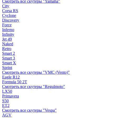
Смотреть все скутеры "Yamaha"
City
Corsa RS
Cyclone
Discovery
Force
Inferno
Infinity
Jet 49
Naked
Retro
Smart 2
Smart 3
Smart X
Sprint
Смотреть все скутеры "VMC (Vento)"
Eagle R12
Formula 50 2Т
Смотреть все скутеры "Regulmoto"
LX50
Primavera
S50
ET2
Смотреть все скутеры "Vespa"
AGV