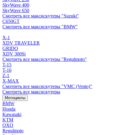
SkyWave 400
SkyWave 650
Смотреть все максискутеры "Suzuki"
C650GT
Смотреть все максискутеры "BMW"
X-1
XDV TRAVELER
GRIDO
XDV 300Si
Смотреть все максискутеры "Regulmoto"
T-15
T-16
Z-1
X-MAX
Смотреть все максискутеры "VMC (Vento)"
Смотреть все максискутеры
Мотоциклы
BMW
Honda
Kawasaki
KTM
OXO
Regulmoto