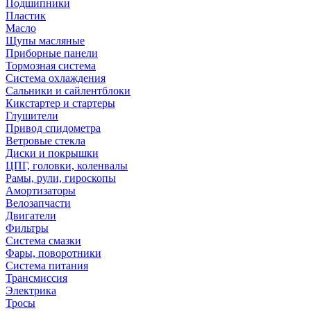
Подшипники
Пластик
Масло
Щупы масляные
Приборные панели
Тормозная система
Система охлаждения
Сальники и сайлентблоки
Кикстартер и стартеры
Глушители
Привод спидометра
Ветровые стекла
Диски и покрышки
ЦПГ, головки, коленвалы
Рамы, рули, гироскопы
Амортизаторы
Велозапчасти
Двигатели
Фильтры
Система смазки
Фары, поворотники
Система питания
Трансмиссия
Электрика
Тросы