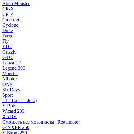
Alien Monster
CR-X
CR-Z
Crosstrec
Cyclone
Duke
Fargo
Fly
FTO
Grizzly
GTO
Lanza 2T
Legend 300
Monster
Nibbler
ONE
Six Days
Sport
TE (Tour Enduro)
V Bob
Wizard 230
XADV
Смотреть все мотоциклы "Regulmoto"
GIXXER 250
V-Strom 250