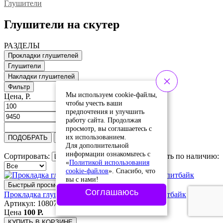
Глушители
Глушители на скутер
РАЗДЕЛЫ
Прокладки глушителей
Глушители
Накладки глушителей
Фильтр
Мы используем cookie-файлы,
Цена, Р.
чтобы учесть ваши
предпочтения и улучшить
работу сайта. Продолжая
просмотр, вы соглашаетесь с
их использованием.
ПОДОБРАТЬ
Сбросить
Для дополнительной
информации ознакомьтесь с
Сортировать:
Сортировать по наличию:
«
Политикой использования
cookie-файлов
». Спасибо, что
вы с нами!
Быстрый просмотр
Соглашаюсь
Прокладка глушителя D33, Five, Pilot, Alpha, питбайк
Артикул: 10807010060
Цена
100 Р.
КУПИТЬ
В КОРЗИНЕ