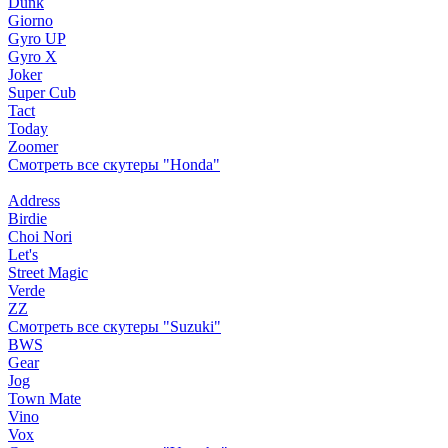
Dunk
Giorno
Gyro UP
Gyro X
Joker
Super Cub
Tact
Today
Zoomer
Смотреть все скутеры "Honda"
Address
Birdie
Choi Nori
Let's
Street Magic
Verde
ZZ
Смотреть все скутеры "Suzuki"
BWS
Gear
Jog
Town Mate
Vino
Vox