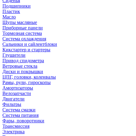
Сиденья
Подшипники
Пластик
Масло
Щупы масляные
Приборные панели
Тормозная система
Система охлаждения
Сальники и сайлентблоки
Кикстартер и стартеры
Глушители
Привод спидометра
Ветровые стекла
Диски и покрышки
ЦПГ, головки, коленвалы
Рамы, рули, гироскопы
Амортизаторы
Велозапчасти
Двигатели
Фильтры
Система смазки
Система питания
Фары, поворотники
Трансмиссия
Электрика