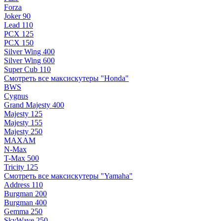
Forza
Joker 90
Lead 110
PCX 125
PCX 150
Silver Wing 400
Silver Wing 600
Super Cub 110
Смотреть все максискутеры "Honda"
BWS
Cygnus
Grand Majesty 400
Majesty 125
Majesty 155
Majesty 250
MAXAM
N-Max
T-Max 500
Tricity 125
Смотреть все максискутеры "Yamaha"
Address 110
Burgman 200
Burgman 400
Gemma 250
SkyWave 250