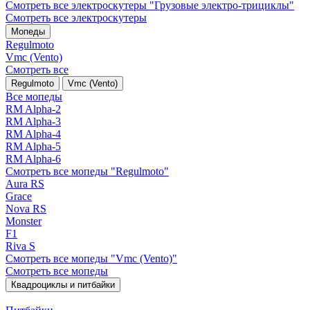
Смотреть все электро­скутеры "Грузовые электро‑трициклы"
Смотреть все электро­скутеры
Мопеды
Regulmoto
Vmc (Vento)
Смотреть все
Regulmoto
Vmc (Vento)
Все мопеды
RM Alpha-2
RM Alpha-3
RM Alpha-4
RM Alpha-5
RM Alpha-6
Смотреть все мопеды "Regulmoto"
Aura RS
Grace
Nova RS
Monster
F1
Riva S
Смотреть все мопеды "Vmc (Vento)"
Смотреть все мопеды
Квадроциклы и питбайки