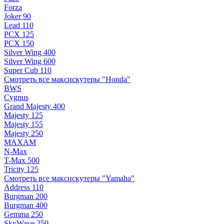
Forza
Joker 90
Lead 110
PCX 125
PCX 150
Silver Wing 400
Silver Wing 600
Super Cub 110
Смотреть все максискутеры "Honda"
BWS
Cygnus
Grand Majesty 400
Majesty 125
Majesty 155
Majesty 250
MAXAM
N-Max
T-Max 500
Tricity 125
Смотреть все максискутеры "Yamaha"
Address 110
Burgman 200
Burgman 400
Gemma 250
SkyWave 250