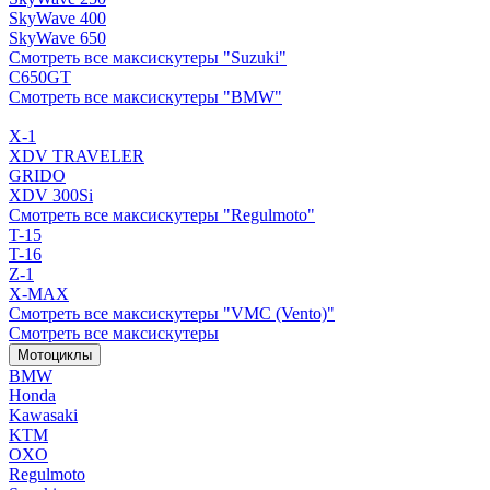
SkyWave 400
SkyWave 650
Смотреть все максискутеры "Suzuki"
C650GT
Смотреть все максискутеры "BMW"
X-1
XDV TRAVELER
GRIDO
XDV 300Si
Смотреть все максискутеры "Regulmoto"
T-15
T-16
Z-1
X-MAX
Смотреть все максискутеры "VMC (Vento)"
Смотреть все максискутеры
Мотоциклы
BMW
Honda
Kawasaki
KTM
OXO
Regulmoto