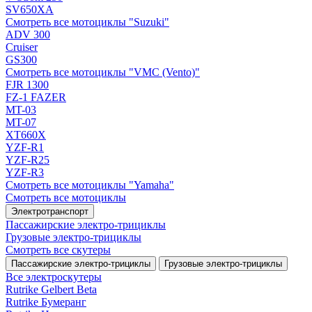
SV650XA
Смотреть все мотоциклы "Suzuki"
ADV 300
Cruiser
GS300
Смотреть все мотоциклы "VMC (Vento)"
FJR 1300
FZ-1 FAZER
MT-03
MT-07
XT660X
YZF-R1
YZF-R25
YZF-R3
Смотреть все мотоциклы "Yamaha"
Смотреть все мотоциклы
Электротранспорт
Пассажирские электро‑трициклы
Грузовые электро‑трициклы
Смотреть все скутеры
Пассажирские электро‑трициклы
Грузовые электро‑трициклы
Все электро­скутеры
Rutrike Gelbert Beta
Rutrike Бумеранг