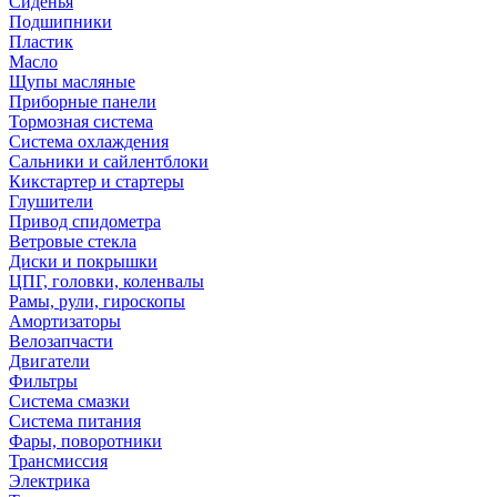
Сиденья
Подшипники
Пластик
Масло
Щупы масляные
Приборные панели
Тормозная система
Система охлаждения
Сальники и сайлентблоки
Кикстартер и стартеры
Глушители
Привод спидометра
Ветровые стекла
Диски и покрышки
ЦПГ, головки, коленвалы
Рамы, рули, гироскопы
Амортизаторы
Велозапчасти
Двигатели
Фильтры
Система смазки
Система питания
Фары, поворотники
Трансмиссия
Электрика