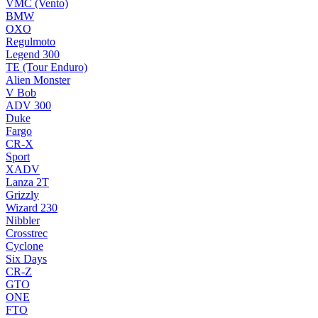
VMC (Vento)
BMW
OXO
Regulmoto
Legend 300
TE (Tour Enduro)
Alien Monster
V Bob
ADV 300
Duke
Fargo
CR-X
Sport
XADV
Lanza 2T
Grizzly
Wizard 230
Nibbler
Crosstrec
Cyclone
Six Days
CR-Z
GTO
ONE
FTO