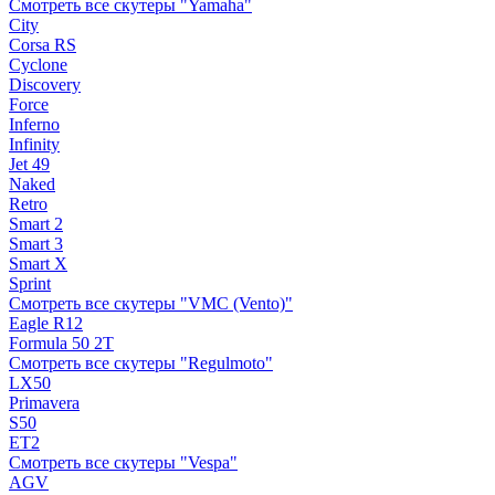
Смотреть все скутеры "Yamaha"
City
Corsa RS
Cyclone
Discovery
Force
Inferno
Infinity
Jet 49
Naked
Retro
Smart 2
Smart 3
Smart X
Sprint
Смотреть все скутеры "VMC (Vento)"
Eagle R12
Formula 50 2Т
Смотреть все скутеры "Regulmoto"
LX50
Primavera
S50
ET2
Смотреть все скутеры "Vespa"
AGV