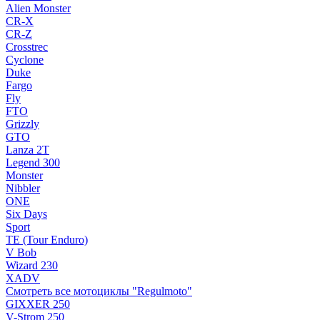
Alien Monster
CR-X
CR-Z
Crosstrec
Cyclone
Duke
Fargo
Fly
FTO
Grizzly
GTO
Lanza 2T
Legend 300
Monster
Nibbler
ONE
Six Days
Sport
TE (Tour Enduro)
V Bob
Wizard 230
XADV
Смотреть все мотоциклы "Regulmoto"
GIXXER 250
V-Strom 250