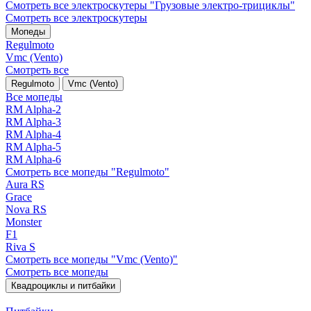
Смотреть все электро­скутеры "Грузовые электро‑трициклы"
Смотреть все электро­скутеры
Мопеды
Regulmoto
Vmc (Vento)
Смотреть все
Regulmoto
Vmc (Vento)
Все мопеды
RM Alpha-2
RM Alpha-3
RM Alpha-4
RM Alpha-5
RM Alpha-6
Смотреть все мопеды "Regulmoto"
Aura RS
Grace
Nova RS
Monster
F1
Riva S
Смотреть все мопеды "Vmc (Vento)"
Смотреть все мопеды
Квадроциклы и питбайки