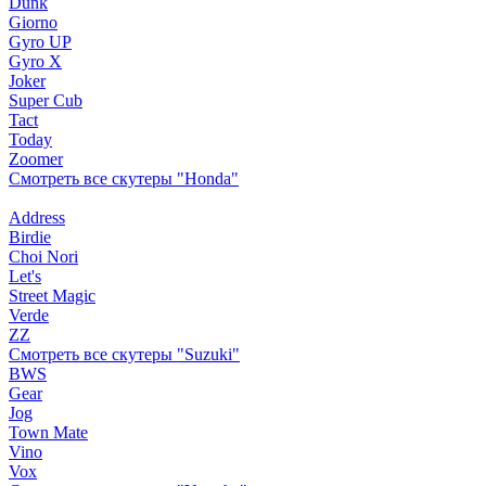
Dunk
Giorno
Gyro UP
Gyro X
Joker
Super Cub
Tact
Today
Zoomer
Смотреть все скутеры "Honda"
Address
Birdie
Choi Nori
Let's
Street Magic
Verde
ZZ
Смотреть все скутеры "Suzuki"
BWS
Gear
Jog
Town Mate
Vino
Vox