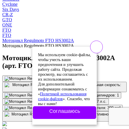
Cyclone
Six Days
CR-Z
GTO
ONE
FTO
FTO
Мотоцикл Regulmoto FTO HS3002A
Мотоцикл Regulmoto FTO HS3002A
Мы используем cookie-файлы,
Мотоцикл Regulmoto FTO HS3002A
чтобы учесть ваши
(арт. FTO300)
предпочтения и улучшить
работу сайта. Продолжая
просмотр, вы соглашаетесь с
их использованием.
Для дополнительной
информации ознакомьтесь с
«
Политикой использования
cookie-файлов
». Спасибо, что
вы с нами!
Соглашаюсь