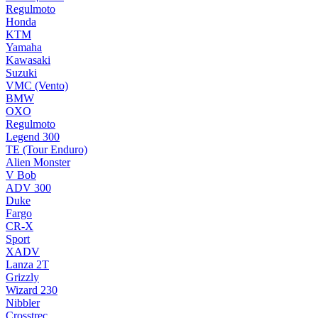
Regulmoto
Honda
KTM
Yamaha
Kawasaki
Suzuki
VMC (Vento)
BMW
OXO
Regulmoto
Legend 300
TE (Tour Enduro)
Alien Monster
V Bob
ADV 300
Duke
Fargo
CR-X
Sport
XADV
Lanza 2T
Grizzly
Wizard 230
Nibbler
Crosstrec