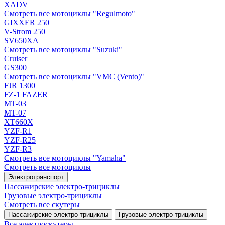
XADV
Смотреть все мотоциклы "Regulmoto"
GIXXER 250
V-Strom 250
SV650XA
Смотреть все мотоциклы "Suzuki"
Cruiser
GS300
Смотреть все мотоциклы "VMC (Vento)"
FJR 1300
FZ-1 FAZER
MT-03
MT-07
XT660X
YZF-R1
YZF-R25
YZF-R3
Смотреть все мотоциклы "Yamaha"
Смотреть все мотоциклы
Электротранспорт
Пассажирские электро‑трициклы
Грузовые электро‑трициклы
Смотреть все скутеры
Пассажирские электро‑трициклы
Грузовые электро‑трициклы
Все электро­скутеры