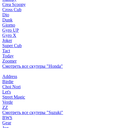
Crea Scoopy
Cross Cub
Dio
Dunk
Giorno
Gyro UP
Gyro X
Joker
Super Cub
Tact
Today
Zoomer
Смотреть все скутеры "Honda"
Address
Birdie
Choi Nori
Let's
Street Magic
Verde
ZZ
Смотреть все скутеры "Suzuki"
BWS
Gear
Jog