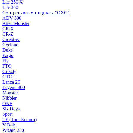
Lite 250 X
Lite 300
Смотреть все мотоциклы "OXO"
ADV 300
Alien Monster
CR-X
CR-Z
Crosstrec
Cyclone
Duke
Fargo
Fly
FTO
Grizzly
GTO
Lanza 2T
Legend 300
Monster
Nibbler
ONE
Six Days
Sport
TE (Tour Enduro)
V Bob
Wizard 230