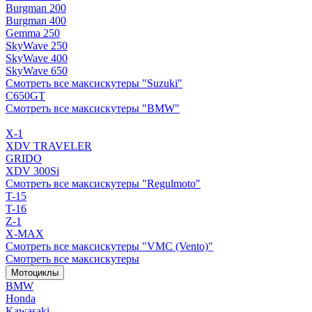
Burgman 200
Burgman 400
Gemma 250
SkyWave 250
SkyWave 400
SkyWave 650
Смотреть все максискутеры "Suzuki"
C650GT
Смотреть все максискутеры "BMW"
X-1
XDV TRAVELER
GRIDO
XDV 300Si
Смотреть все максискутеры "Regulmoto"
T-15
T-16
Z-1
X-MAX
Смотреть все максискутеры "VMC (Vento)"
Смотреть все максискутеры
Мотоциклы
BMW
Honda
Kawasaki