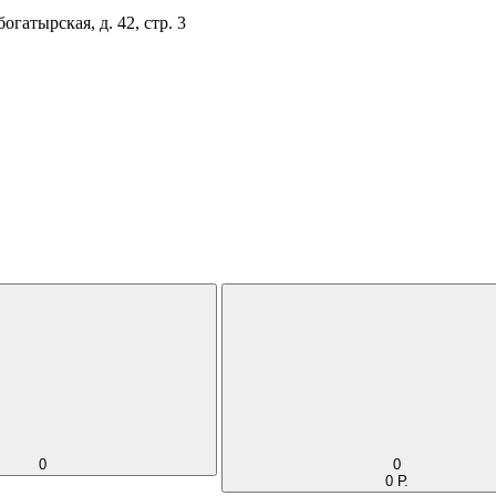
огатырская, д. 42, стр. 3
0
0
0 Р.