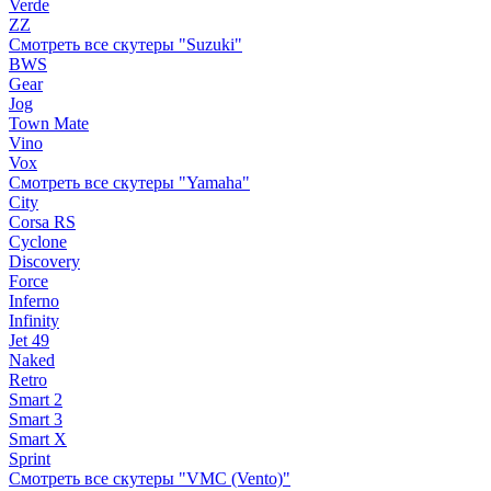
Verde
ZZ
Смотреть все скутеры "Suzuki"
BWS
Gear
Jog
Town Mate
Vino
Vox
Смотреть все скутеры "Yamaha"
City
Corsa RS
Cyclone
Discovery
Force
Inferno
Infinity
Jet 49
Naked
Retro
Smart 2
Smart 3
Smart X
Sprint
Смотреть все скутеры "VMC (Vento)"