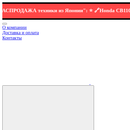
СПРОДАЖА
техники
из Японии":
⭐️ 🔗
Honda CB1100 -
5
О компании
Доставка и оплата
Контакты