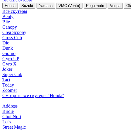
Honda
Suzuki
Yamaha
VMC (Vento)
Regulmoto
Vespa
Gl
Все скутеры
Benly
Bite
Canopy
Crea Scoopy
Cross Cub
Dio
Dunk
Giorno
Gyro UP
Gyro X
Joker
Super Cub
Tact
Today
Zoomer
Смотреть все скутеры "Honda"
Address
Birdie
Choi Nori
Let's
Street Magic