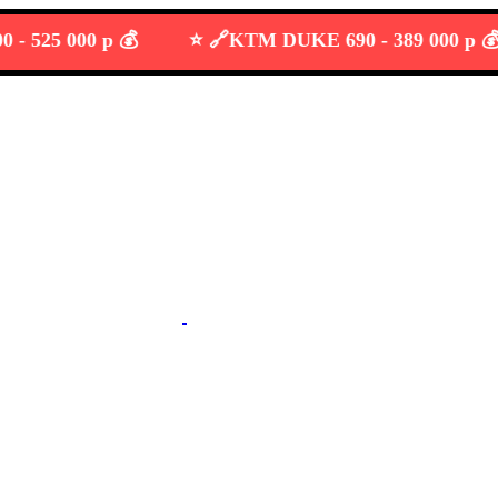
25 000 р 💰
⭐️ 🔗
KTM DUKE 690 -
389 000 р 💰