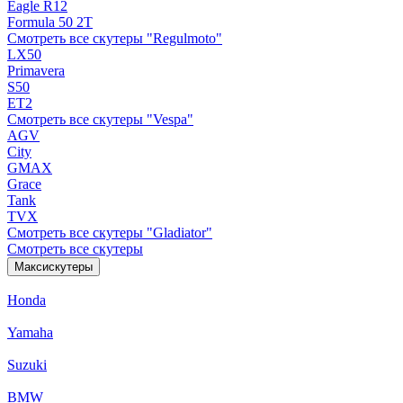
Eagle R12
Formula 50 2Т
Смотреть все скутеры "Regulmoto"
LX50
Primavera
S50
ET2
Смотреть все скутеры "Vespa"
AGV
City
GMAX
Grace
Tank
TVX
Смотреть все скутеры "Gladiator"
Смотреть все скутеры
Максискутеры
Honda
Yamaha
Suzuki
BMW