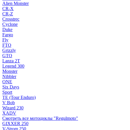
Alien Monster
CR-X
CR-Z
Crosstrec
Cyclone
Duke
Fargo
Fly
FTO
Grizzly
GTO
Lanza 2T
Legend 300
Monster
Nibbler
ONE
Six Days
Sport
TE (Tour Enduro)
V Bob
Wizard 230
XADV
Смотреть все мотоциклы "Regulmoto"
GIXXER 250
V-Strom 250