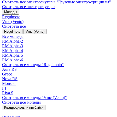
Смотреть все электро­скутеры "Грузовые электро‑трициклы"
Смотреть все электро­скутеры
Мопеды
Regulmoto
Vmc (Vento)
Смотреть все
Regulmoto
Vmc (Vento)
Все мопеды
RM Alpha-2
RM Alpha-3
RM Alpha-4
RM Alpha-5
RM Alpha-6
Смотреть все мопеды "Regulmoto"
Aura RS
Grace
Nova RS
Monster
F1
Riva S
Смотреть все мопеды "Vmc (Vento)"
Смотреть все мопеды
Квадроциклы и питбайки