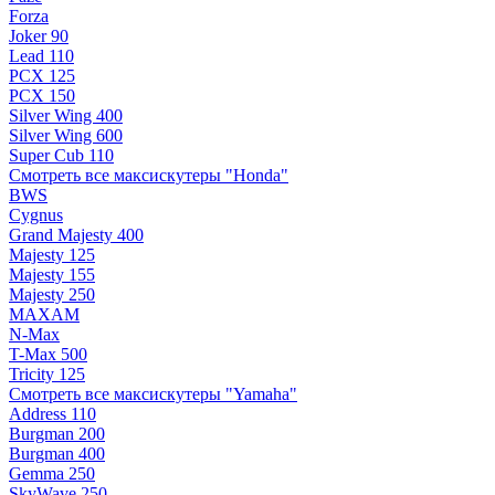
Forza
Joker 90
Lead 110
PCX 125
PCX 150
Silver Wing 400
Silver Wing 600
Super Cub 110
Смотреть все максискутеры "Honda"
BWS
Cygnus
Grand Majesty 400
Majesty 125
Majesty 155
Majesty 250
MAXAM
N-Max
T-Max 500
Tricity 125
Смотреть все максискутеры "Yamaha"
Address 110
Burgman 200
Burgman 400
Gemma 250
SkyWave 250