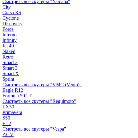
Смотреть все скутеры "Yamaha"
City
Corsa RS
Cyclone
Discovery
Force
Inferno
Infinity
Jet 49
Naked
Retro
Smart 2
Smart 3
Smart X
Sprint
Смотреть все скутеры "VMC (Vento)"
Eagle R12
Formula 50 2Т
Смотреть все скутеры "Regulmoto"
LX50
Primavera
S50
ET2
Смотреть все скутеры "Vespa"
AGV