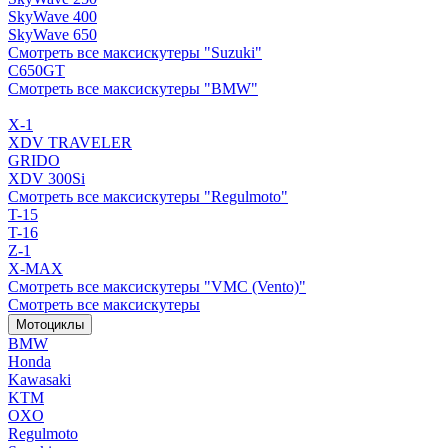
SkyWave 400
SkyWave 650
Смотреть все максискутеры "Suzuki"
C650GT
Смотреть все максискутеры "BMW"
X-1
XDV TRAVELER
GRIDO
XDV 300Si
Смотреть все максискутеры "Regulmoto"
T-15
T-16
Z-1
X-MAX
Смотреть все максискутеры "VMC (Vento)"
Смотреть все максискутеры
Мотоциклы
BMW
Honda
Kawasaki
KTM
OXO
Regulmoto