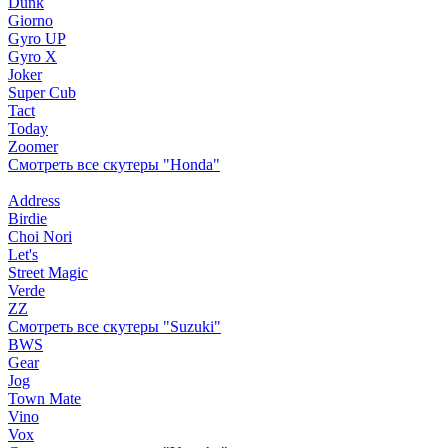
Dunk
Giorno
Gyro UP
Gyro X
Joker
Super Cub
Tact
Today
Zoomer
Смотреть все скутеры "Honda"
Address
Birdie
Choi Nori
Let's
Street Magic
Verde
ZZ
Смотреть все скутеры "Suzuki"
BWS
Gear
Jog
Town Mate
Vino
Vox