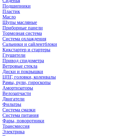
Сиденья
Подшипники
Пластик
Масло
Щупы масляные
Приборные панели
Тормозная система
Система охлаждения
Сальники и сайлентблоки
Кикстартер и стартеры
Глушители
Привод спидометра
Ветровые стекла
Диски и покрышки
ЦПГ, головки, коленвалы
Рамы, рули, гироскопы
Амортизаторы
Велозапчасти
Двигатели
Фильтры
Система смазки
Система питания
Фары, поворотники
Трансмиссия
Электрика