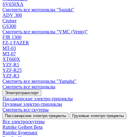
SV650XA
Смотреть все мотоциклы "Suzuki"
ADV 300
Cruiser
GS300
Смотреть все мотоциклы "VMC (Vento)"
FJR 1300
FZ-1 FAZER
MT-03
MT-07
XT660X
YZF-R1
YZF-R25
YZF-R3
Смотреть все мотоциклы "Yamaha"
Смотреть все мотоциклы
Электротранспорт
Пассажирские электро‑трициклы
Грузовые электро‑трициклы
Смотреть все скутеры
Пассажирские электро‑трициклы
Грузовые электро‑трициклы
Все электро­скутеры
Rutrike Gelbert Beta
Rutrike Бумеранг