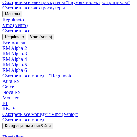
Смотреть все электро­скутеры "Грузовые электро‑трициклы"
Смотреть все электро­скутеры
Мопеды
Regulmoto
Vmc (Vento)
Смотреть все
Regulmoto
Vmc (Vento)
Все мопеды
RM Alpha-2
RM Alpha-3
RM Alpha-4
RM Alpha-5
RM Alpha-6
Смотреть все мопеды "Regulmoto"
Aura RS
Grace
Nova RS
Monster
F1
Riva S
Смотреть все мопеды "Vmc (Vento)"
Смотреть все мопеды
Квадроциклы и питбайки