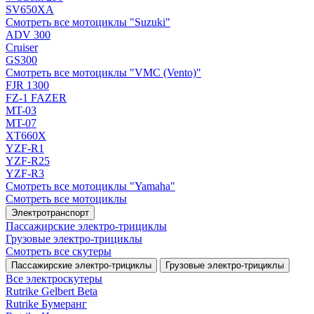
SV650XA
Смотреть все мотоциклы "Suzuki"
ADV 300
Cruiser
GS300
Смотреть все мотоциклы "VMC (Vento)"
FJR 1300
FZ-1 FAZER
MT-03
MT-07
XT660X
YZF-R1
YZF-R25
YZF-R3
Смотреть все мотоциклы "Yamaha"
Смотреть все мотоциклы
Электротранспорт
Пассажирские электро‑трициклы
Грузовые электро‑трициклы
Смотреть все скутеры
Пассажирские электро‑трициклы
Грузовые электро‑трициклы
Все электро­скутеры
Rutrike Gelbert Beta
Rutrike Бумеранг