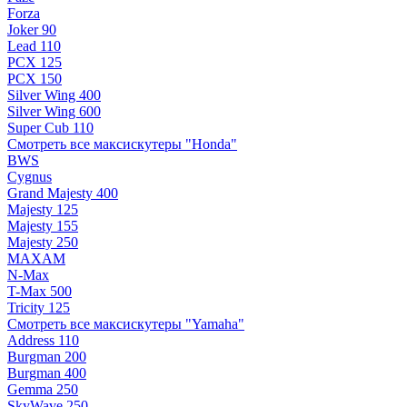
Forza
Joker 90
Lead 110
PCX 125
PCX 150
Silver Wing 400
Silver Wing 600
Super Cub 110
Смотреть все максискутеры "Honda"
BWS
Cygnus
Grand Majesty 400
Majesty 125
Majesty 155
Majesty 250
MAXAM
N-Max
T-Max 500
Tricity 125
Смотреть все максискутеры "Yamaha"
Address 110
Burgman 200
Burgman 400
Gemma 250
SkyWave 250