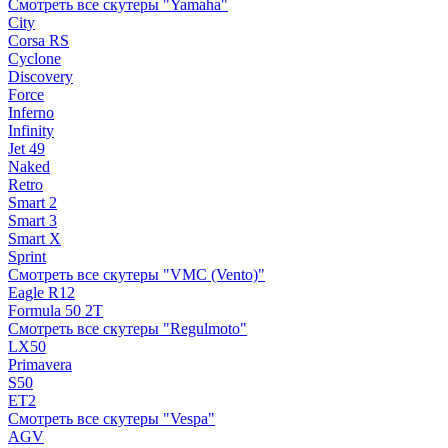
Смотреть все скутеры "Yamaha"
City
Corsa RS
Cyclone
Discovery
Force
Inferno
Infinity
Jet 49
Naked
Retro
Smart 2
Smart 3
Smart X
Sprint
Смотреть все скутеры "VMC (Vento)"
Eagle R12
Formula 50 2Т
Смотреть все скутеры "Regulmoto"
LX50
Primavera
S50
ET2
Смотреть все скутеры "Vespa"
AGV