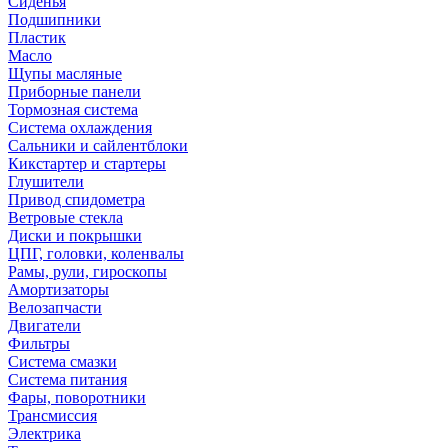
Сиденья
Подшипники
Пластик
Масло
Щупы масляные
Приборные панели
Тормозная система
Система охлаждения
Сальники и сайлентблоки
Кикстартер и стартеры
Глушители
Привод спидометра
Ветровые стекла
Диски и покрышки
ЦПГ, головки, коленвалы
Рамы, рули, гироскопы
Амортизаторы
Велозапчасти
Двигатели
Фильтры
Система смазки
Система питания
Фары, поворотники
Трансмиссия
Электрика