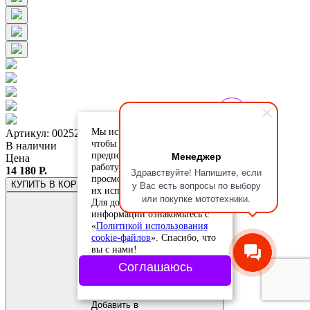
Мы используем cookie-файлы,
Артикул: 0025273.070.064
чтобы учесть ваши
В наличии
Менеджер
предпочтения и улучшить
Цена
работу сайта. Продолжая
14 180 Р.
Здравствуйте! Напишите, если
просмотр, вы соглашаетесь с
у Вас есть вопросы по выбору
КУПИТЬ
В КОРЗИНЕ
их использованием.
или покупке мототехники.
Для дополнительной
информации ознакомьтесь с
«
Политикой использования
cookie-файлов
». Спасибо, что
вы с нами!
Соглашаюсь
Добавить в