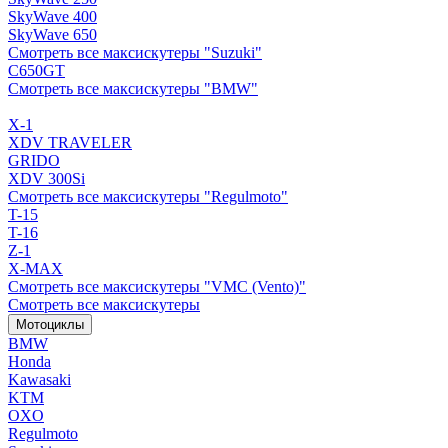
SkyWave 400
SkyWave 650
Смотреть все максискутеры "Suzuki"
C650GT
Смотреть все максискутеры "BMW"
X-1
XDV TRAVELER
GRIDO
XDV 300Si
Смотреть все максискутеры "Regulmoto"
T-15
T-16
Z-1
X-MAX
Смотреть все максискутеры "VMC (Vento)"
Смотреть все максискутеры
Мотоциклы
BMW
Honda
Kawasaki
KTM
OXO
Regulmoto