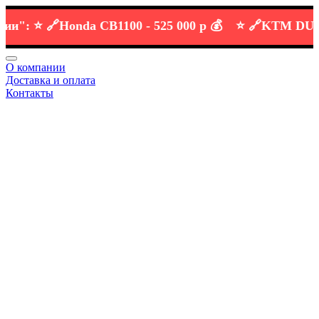
:
⭐️ 🔗
Honda CB1100 -
525 000 р 💰
⭐️ 🔗
KTM DUKE 69
О компании
Доставка и оплата
Контакты