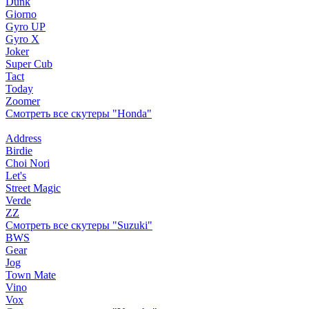
Dunk
Giorno
Gyro UP
Gyro X
Joker
Super Cub
Tact
Today
Zoomer
Смотреть все скутеры "Honda"
Address
Birdie
Choi Nori
Let's
Street Magic
Verde
ZZ
Смотреть все скутеры "Suzuki"
BWS
Gear
Jog
Town Mate
Vino
Vox