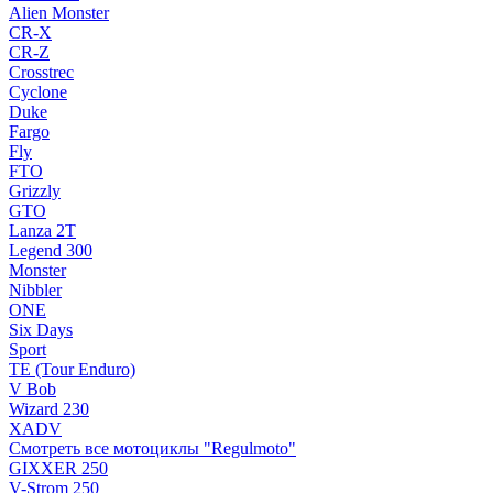
Alien Monster
CR-X
CR-Z
Crosstrec
Cyclone
Duke
Fargo
Fly
FTO
Grizzly
GTO
Lanza 2T
Legend 300
Monster
Nibbler
ONE
Six Days
Sport
TE (Tour Enduro)
V Bob
Wizard 230
XADV
Смотреть все мотоциклы "Regulmoto"
GIXXER 250
V-Strom 250