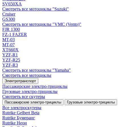
SV650XA
Смотреть все мотоциклы "Suzuki"
Cruiser
GS300
Смотреть все мотоциклы "VMC (Vento)"
FJR 1300
FZ-1 FAZER
MT-03
MT-07
XT660X
YZF-R1
YZF-R25
YZF-R3
Смотреть все мотоциклы "Yamaha"
Смотреть все мотоциклы
Электротранспорт
Пассажирские электро‑трициклы
Грузовые электро‑трициклы
Смотреть все скутеры
Пассажирские электро‑трициклы
Грузовые электро‑трициклы
Все электро­скутеры
Rutrike Gelbert Beta
Rutrike Бумеранг
Rutrike Неон