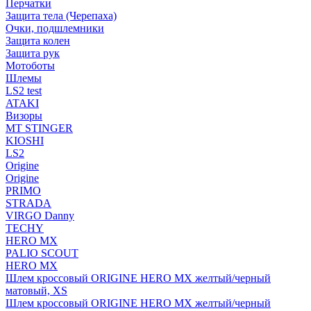
Перчатки
Защита тела (Черепаха)
Очки, подшлемники
Защита колен
Защита рук
Мотоботы
Шлемы
LS2 test
ATAKI
Визоры
MT STINGER
KIOSHI
LS2
Origine
Origine
PRIMO
STRADA
VIRGO Danny
TECHY
HERO MX
PALIO SCOUT
HERO MX
Шлем кроссовый ORIGINE HERO MX желтый/черный
матовый, XS
Шлем кроссовый ORIGINE HERO MX желтый/черный