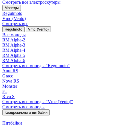
Смотреть все электро­скутеры
Мопеды
Regulmoto
Vmc (Vento)
Смотреть все
Regulmoto
Vmc (Vento)
Все мопеды
RM Alpha-2
RM Alpha-3
RM Alpha-4
RM Alpha-5
RM Alpha-6
Смотреть все мопеды "Regulmoto"
Aura RS
Grace
Nova RS
Monster
F1
Riva S
Смотреть все мопеды "Vmc (Vento)"
Смотреть все мопеды
Квадроциклы и питбайки
Питбайки