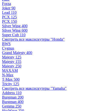
Forza
Joker 90
Lead 110
PCX 125
PCX 150
Silver Wing 400
Silver Wing 600
Super Cub 110
Смотреть все максискутеры "Honda"
BWS
Cygnus
Grand Majesty 400
Majesty 125
Majesty 155
Majesty 250
MAXAM
N-Max
T-Max 500
Tricity 125
Смотреть все максискутеры "Yamaha"
Address 110
Burgman 200
Burgman 400
Gemma 250
SkyWave 250