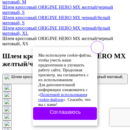
матовый, M
Шлем кроссовый ORIGINE HERO MX желтый/черный
матовый, S
Шлем кроссовый ORIGINE HERO MX черный/белый
матовый, S
Шлем кроссовый ORIGINE HERO MX черный/белый
матовый, XL
Шлем кроссовый ORIGINE HERO MX желтый/черный
матовый, XS
Шлем кроссовый ORIGINE HERO MX
Мы используем cookie-файлы,
чтобы учесть ваши
желтый/черный матовый, XS
предпочтения и улучшить
работу сайта. Продолжая
просмотр, вы соглашаетесь с
их использованием.
Для дополнительной
информации ознакомьтесь с
«
Политикой использования
cookie-файлов
». Спасибо, что
вы с нами!
Соглашаюсь