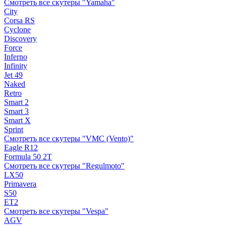
Смотреть все скутеры "Yamaha"
City
Corsa RS
Cyclone
Discovery
Force
Inferno
Infinity
Jet 49
Naked
Retro
Smart 2
Smart 3
Smart X
Sprint
Смотреть все скутеры "VMC (Vento)"
Eagle R12
Formula 50 2Т
Смотреть все скутеры "Regulmoto"
LX50
Primavera
S50
ET2
Смотреть все скутеры "Vespa"
AGV