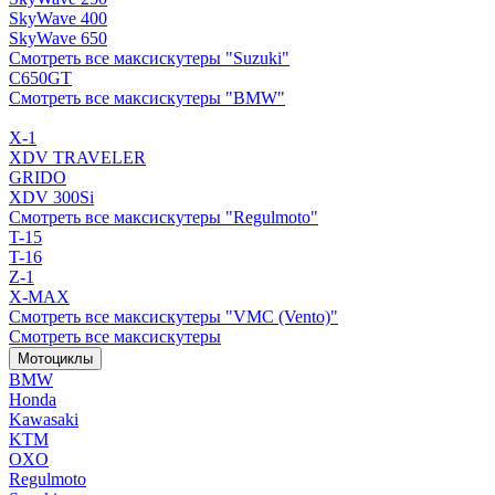
SkyWave 400
SkyWave 650
Смотреть все максискутеры "Suzuki"
C650GT
Смотреть все максискутеры "BMW"
X-1
XDV TRAVELER
GRIDO
XDV 300Si
Смотреть все максискутеры "Regulmoto"
T-15
T-16
Z-1
X-MAX
Смотреть все максискутеры "VMC (Vento)"
Смотреть все максискутеры
Мотоциклы
BMW
Honda
Kawasaki
KTM
OXO
Regulmoto