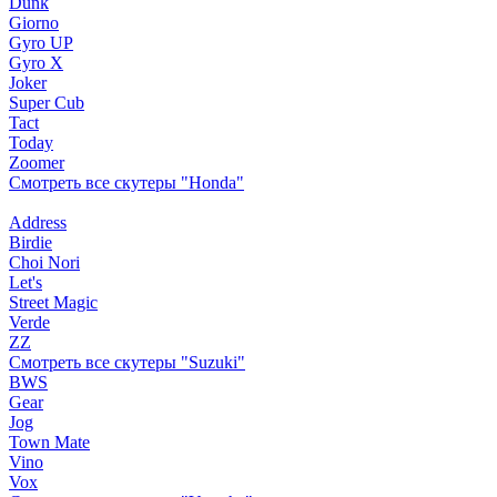
Dunk
Giorno
Gyro UP
Gyro X
Joker
Super Cub
Tact
Today
Zoomer
Смотреть все скутеры "Honda"
Address
Birdie
Choi Nori
Let's
Street Magic
Verde
ZZ
Смотреть все скутеры "Suzuki"
BWS
Gear
Jog
Town Mate
Vino
Vox