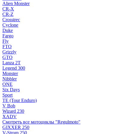
Alien Monster
CR-X
CR-Z
Crosstrec
Cyclone
Duke
Fargo
Fly
FTO
Grizzly
GTO
Lanza 2T
Legend 300
Monster
Nibbler
ONE
Six Days
Sport
TE (Tour Enduro)
V Bob
Wizard 230
XADV
Смотреть все мотоциклы "Regulmoto"
GIXXER 250
V-Strom 250