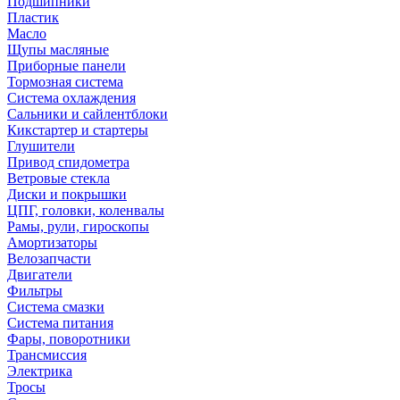
Подшипники
Пластик
Масло
Щупы масляные
Приборные панели
Тормозная система
Система охлаждения
Сальники и сайлентблоки
Кикстартер и стартеры
Глушители
Привод спидометра
Ветровые стекла
Диски и покрышки
ЦПГ, головки, коленвалы
Рамы, рули, гироскопы
Амортизаторы
Велозапчасти
Двигатели
Фильтры
Система смазки
Система питания
Фары, поворотники
Трансмиссия
Электрика
Тросы