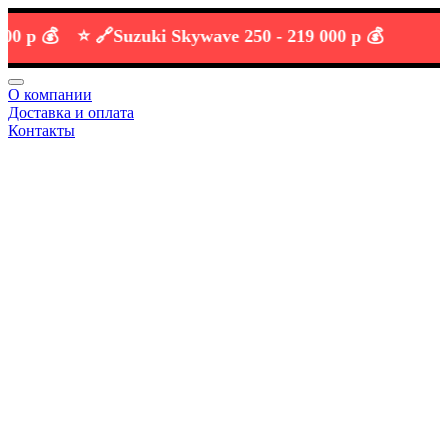
 💰
⭐️ 🔗
Suzuki Skywave 250 -
219 000 р 💰
О компании
Доставка и оплата
Контакты