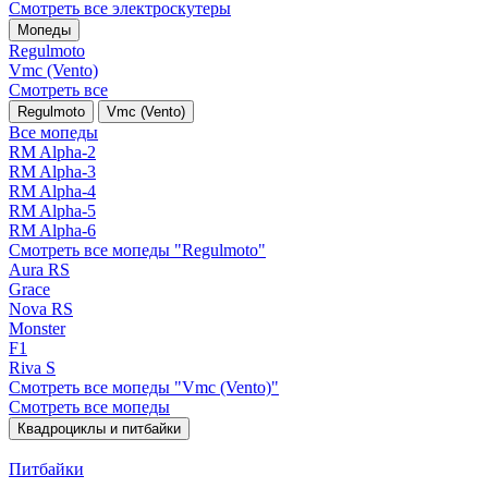
Смотреть все электро­скутеры
Мопеды
Regulmoto
Vmc (Vento)
Смотреть все
Regulmoto
Vmc (Vento)
Все мопеды
RM Alpha-2
RM Alpha-3
RM Alpha-4
RM Alpha-5
RM Alpha-6
Смотреть все мопеды "Regulmoto"
Aura RS
Grace
Nova RS
Monster
F1
Riva S
Смотреть все мопеды "Vmc (Vento)"
Смотреть все мопеды
Квадроциклы и питбайки
Питбайки