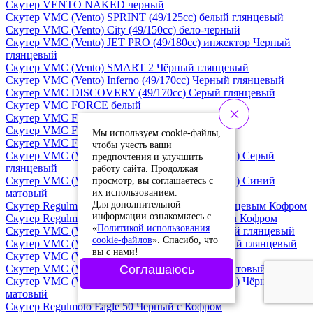
Скутер VENTO NAKED черный
Скутер VMC (Vento) SPRINT (49/125cc) белый глянцевый
Скутер VMC (Vento) City (49/150cc) бело-черный
Скутер VMC (Vento) JET PRO (49/180cc) инжектор Черный
глянцевый
Скутер VMC (Vento) SMART 2 Чёрный глянцевый
Скутер VMC (Vento) Inferno (49/170cc) Черный глянцевый
Скутер VMC DISCOVERY (49/170cc) Серый глянцевый
Скутер VMC FORCE белый
Скутер VMC FORCE серый
Скутер VMC FORCE черный
Мы используем cookie-файлы,
Скутер VMC FORCE Синий матовый
чтобы учесть ваши
Скутер VMC (Vento) JET (49/170cc) (Завод Тэйн) Серый
предпочтения и улучшить
глянцевый
работу сайта. Продолжая
просмотр, вы соглашаетесь с
Скутер VMC (Vento) JET (49/170cc) (Завод Тэйн) Синий
их использованием.
матовый
Для дополнительной
Скутер Regulmoto Eagle 50 Белый-Синий с глянцевым Кофром
информации ознакомьтесь с
Скутер Regulmoto Eagle 50 Черный с глянцевым Кофром
«
Политикой использования
Скутер VMC (Vento) SPRINT (49/125cc) Зеленый глянцевый
cookie-файлов
». Спасибо, что
Скутер VMC (Vento) SPRINT (49/125cc) Красный глянцевый
вы с нами!
Скутер VMC (Vento) Inferno (49/170cc) Золотой
Скутер VMC (Vento) JET (49/170cc) Красный матовый
Соглашаюсь
Скутер VMC (Vento) JET (49/170cc) (Завод Тэйн) Чёрный
матовый
Скутер Regulmoto Eagle 50 Черный с Кофром