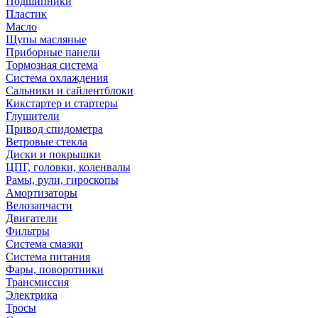
Подшипники
Пластик
Масло
Щупы масляные
Приборные панели
Тормозная система
Система охлаждения
Сальники и сайлентблоки
Кикстартер и стартеры
Глушители
Привод спидометра
Ветровые стекла
Диски и покрышки
ЦПГ, головки, коленвалы
Рамы, рули, гироскопы
Амортизаторы
Велозапчасти
Двигатели
Фильтры
Система смазки
Система питания
Фары, поворотники
Трансмиссия
Электрика
Тросы