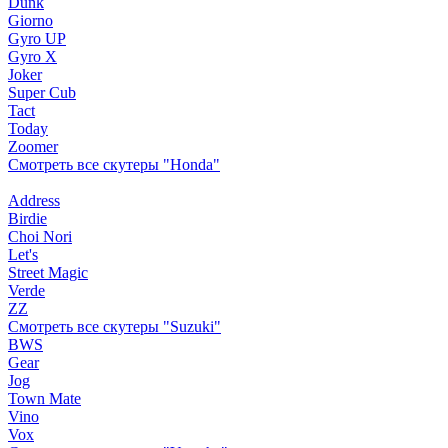
Dunk
Giorno
Gyro UP
Gyro X
Joker
Super Cub
Tact
Today
Zoomer
Смотреть все скутеры "Honda"
Address
Birdie
Choi Nori
Let's
Street Magic
Verde
ZZ
Смотреть все скутеры "Suzuki"
BWS
Gear
Jog
Town Mate
Vino
Vox