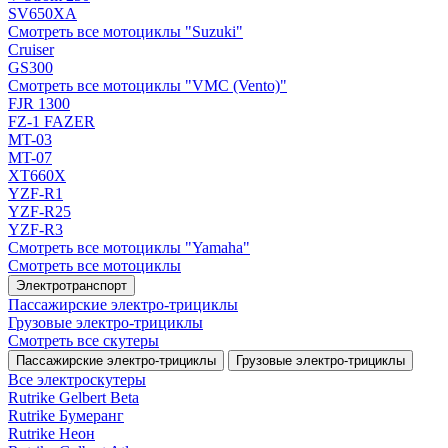
SV650XA
Смотреть все мотоциклы "Suzuki"
Cruiser
GS300
Смотреть все мотоциклы "VMC (Vento)"
FJR 1300
FZ-1 FAZER
MT-03
MT-07
XT660X
YZF-R1
YZF-R25
YZF-R3
Смотреть все мотоциклы "Yamaha"
Смотреть все мотоциклы
Электротранспорт
Пассажирские электро‑трициклы
Грузовые электро‑трициклы
Смотреть все скутеры
Пассажирские электро‑трициклы
Грузовые электро‑трициклы
Все электро­скутеры
Rutrike Gelbert Beta
Rutrike Бумеранг
Rutrike Неон