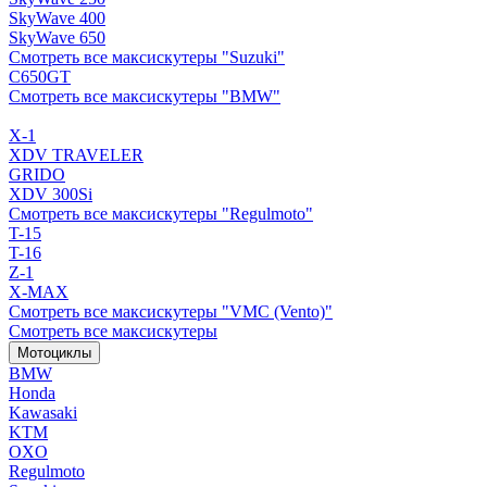
SkyWave 400
SkyWave 650
Смотреть все максискутеры "Suzuki"
C650GT
Смотреть все максискутеры "BMW"
X-1
XDV TRAVELER
GRIDO
XDV 300Si
Смотреть все максискутеры "Regulmoto"
T-15
T-16
Z-1
X-MAX
Смотреть все максискутеры "VMC (Vento)"
Смотреть все максискутеры
Мотоциклы
BMW
Honda
Kawasaki
KTM
OXO
Regulmoto