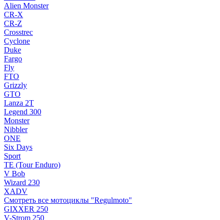
Alien Monster
CR-X
CR-Z
Crosstrec
Cyclone
Duke
Fargo
Fly
FTO
Grizzly
GTO
Lanza 2T
Legend 300
Monster
Nibbler
ONE
Six Days
Sport
TE (Tour Enduro)
V Bob
Wizard 230
XADV
Смотреть все мотоциклы "Regulmoto"
GIXXER 250
V-Strom 250