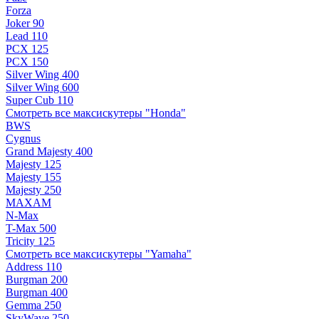
Forza
Joker 90
Lead 110
PCX 125
PCX 150
Silver Wing 400
Silver Wing 600
Super Cub 110
Смотреть все максискутеры "Honda"
BWS
Cygnus
Grand Majesty 400
Majesty 125
Majesty 155
Majesty 250
MAXAM
N-Max
T-Max 500
Tricity 125
Смотреть все максискутеры "Yamaha"
Address 110
Burgman 200
Burgman 400
Gemma 250
SkyWave 250