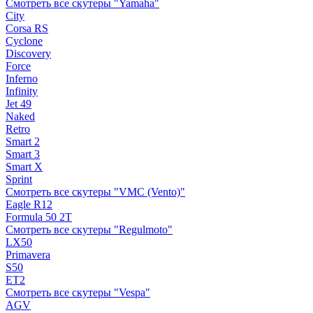
Смотреть все скутеры "Yamaha"
City
Corsa RS
Cyclone
Discovery
Force
Inferno
Infinity
Jet 49
Naked
Retro
Smart 2
Smart 3
Smart X
Sprint
Смотреть все скутеры "VMC (Vento)"
Eagle R12
Formula 50 2Т
Смотреть все скутеры "Regulmoto"
LX50
Primavera
S50
ET2
Смотреть все скутеры "Vespa"
AGV