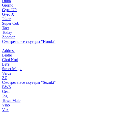
Dunk
Giorno
Gyro UP
Gyro X
Joker
Super Cub
Tact
Today
Zoomer
Смотреть все скутеры "Honda"
Address
Birdie
Choi Nori
Let's
Street Magic
Verde
ZZ
Смотреть все скутеры "Suzuki"
BWS
Gear
Jog
Town Mate
Vino
Vox