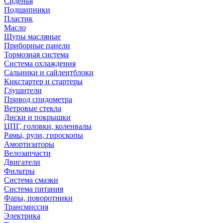
Сиденья
Подшипники
Пластик
Масло
Щупы масляные
Приборные панели
Тормозная система
Система охлаждения
Сальники и сайлентблоки
Кикстартер и стартеры
Глушители
Привод спидометра
Ветровые стекла
Диски и покрышки
ЦПГ, головки, коленвалы
Рамы, рули, гироскопы
Амортизаторы
Велозапчасти
Двигатели
Фильтры
Система смазки
Система питания
Фары, поворотники
Трансмиссия
Электрика