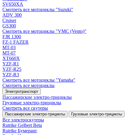
SV650XA
Смотреть все мотоциклы "Suzuki"
ADV 300
Cruiser
GS300
Смотреть все мотоциклы "VMC (Vento)"
FJR 1300
FZ-1 FAZER
MT-03
MT-07
XT660X
YZF-R1
YZF-R25
YZF-R3
Смотреть все мотоциклы "Yamaha"
Смотреть все мотоциклы
Электротранспорт
Пассажирские электро‑трициклы
Грузовые электро‑трициклы
Смотреть все скутеры
Пассажирские электро‑трициклы
Грузовые электро‑трициклы
Все электро­скутеры
Rutrike Gelbert Beta
Rutrike Бумеранг