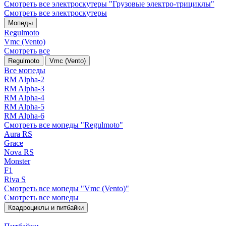
Смотреть все электро­скутеры "Грузовые электро‑трициклы"
Смотреть все электро­скутеры
Мопеды
Regulmoto
Vmc (Vento)
Смотреть все
Regulmoto
Vmc (Vento)
Все мопеды
RM Alpha-2
RM Alpha-3
RM Alpha-4
RM Alpha-5
RM Alpha-6
Смотреть все мопеды "Regulmoto"
Aura RS
Grace
Nova RS
Monster
F1
Riva S
Смотреть все мопеды "Vmc (Vento)"
Смотреть все мопеды
Квадроциклы и питбайки