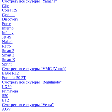
Смотреть все скутеры "Yamaha"
City
Corsa RS
Cyclone
Discovery
Force
Inferno
Infinity
Jet 49
Naked
Retro
Smart 2
Smart 3
Smart X
Sprint
Смотреть все скутеры "VMC (Vento)"
Eagle R12
Formula 50 2Т
Смотреть все скутеры "Regulmoto"
LX50
Primavera
S50
ET2
Смотреть все скутеры "Vespa"
AGV