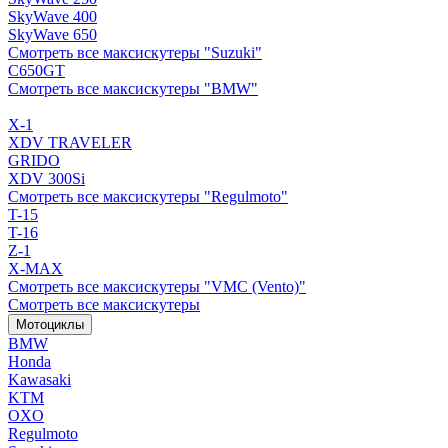
SkyWave 400
SkyWave 650
Смотреть все максискутеры "Suzuki"
C650GT
Смотреть все максискутеры "BMW"
X-1
XDV TRAVELER
GRIDO
XDV 300Si
Смотреть все максискутеры "Regulmoto"
T-15
T-16
Z-1
X-MAX
Смотреть все максискутеры "VMC (Vento)"
Смотреть все максискутеры
Мотоциклы
BMW
Honda
Kawasaki
KTM
OXO
Regulmoto