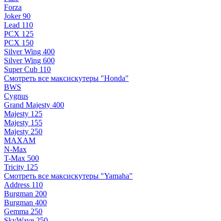
Forza
Joker 90
Lead 110
PCX 125
PCX 150
Silver Wing 400
Silver Wing 600
Super Cub 110
Смотреть все максискутеры "Honda"
BWS
Cygnus
Grand Majesty 400
Majesty 125
Majesty 155
Majesty 250
MAXAM
N-Max
T-Max 500
Tricity 125
Смотреть все максискутеры "Yamaha"
Address 110
Burgman 200
Burgman 400
Gemma 250
SkyWave 250