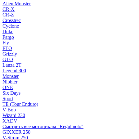
Alien Monster
CR-X
CR-Z
Crosstrec
Cyclone
Duke
Fargo
Fly
FTO
Grizzly
GTO
Lanza 2T
Legend 300
Monster
Nibbler
ONE
Six Days
Sport
TE (Tour Enduro)
V Bob
Wizard 230
XADV
Смотреть все мотоциклы "Regulmoto"
GIXXER 250
V-Strom 250