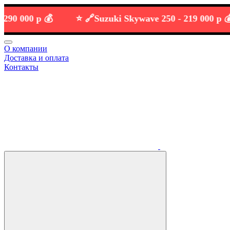
000 р 💰
⭐️ 🔗
Suzuki Skywave 250 -
219 000 р 💰
О компании
Доставка и оплата
Контакты