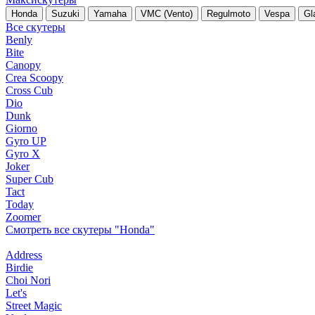
Honda
Suzuki
Yamaha
VMC (Vento)
Regulmoto
Vespa
Gl
Все скутеры
Benly
Bite
Canopy
Crea Scoopy
Cross Cub
Dio
Dunk
Giorno
Gyro UP
Gyro X
Joker
Super Cub
Tact
Today
Zoomer
Смотреть все скутеры "Honda"
Address
Birdie
Choi Nori
Let's
Street Magic