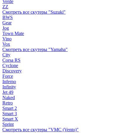
Verde
ZZ
Смотреть все скутеры "Suzuki"
BWS
Gear
Jog
Town Mate
Vino
Vox
Смотреть все скутеры "Yamaha"
City
Corsa RS
Cyclone
Discovery
Force
Inferno
Infinity
Jet 49
Naked
Retro
Smart 2
Smart 3
Smart X
Sprint
Смотреть все скутеры "VMC (Vento)"