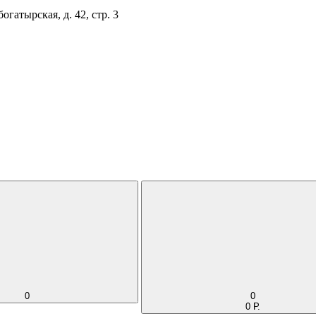
огатырская, д. 42, стр. 3
0
0
0 Р.