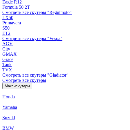
Eagle R12
Formula 50 2Т
Смотреть все скутеры "Regulmoto"
LX50
Primavera
S50
ET2
Смотреть все скутеры "Vespa"
AGV
City
GMAX
Grace
Tank
TVX
Смотреть все скутеры "Gladiator"
Смотреть все скутеры
Максискутеры
Honda
Yamaha
Suzuki
BMW