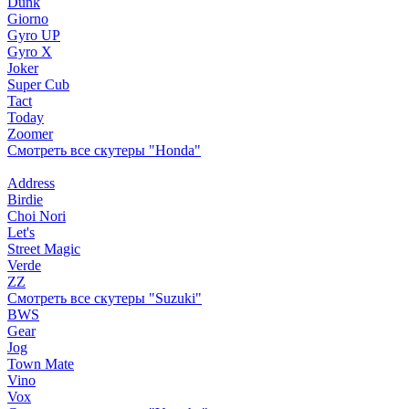
Dunk
Giorno
Gyro UP
Gyro X
Joker
Super Cub
Tact
Today
Zoomer
Смотреть все скутеры "Honda"
Address
Birdie
Choi Nori
Let's
Street Magic
Verde
ZZ
Смотреть все скутеры "Suzuki"
BWS
Gear
Jog
Town Mate
Vino
Vox