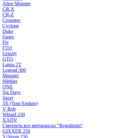
Alien Monster
CR-X
CR-Z
Crosstrec
Cyclone
Duke
Fargo
Fly
FTO
Grizzly
GTO
Lanza 2T
Legend 300
Monster
Nibbler
ONE
Six Days
Sport
TE (Tour Enduro)
V Bob
Wizard 230
XADV
Смотреть все мотоциклы "Regulmoto"
GIXXER 250
V-Strom 250