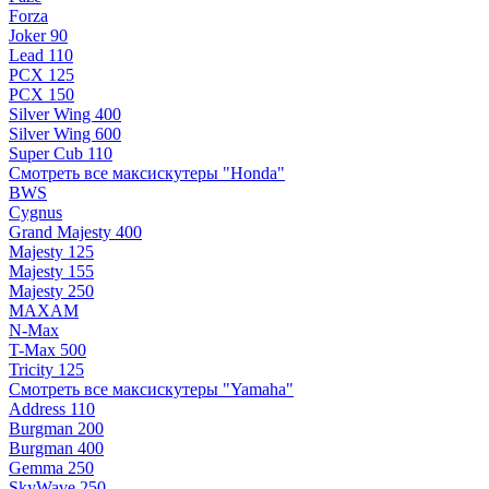
Forza
Joker 90
Lead 110
PCX 125
PCX 150
Silver Wing 400
Silver Wing 600
Super Cub 110
Смотреть все максискутеры "Honda"
BWS
Cygnus
Grand Majesty 400
Majesty 125
Majesty 155
Majesty 250
MAXAM
N-Max
T-Max 500
Tricity 125
Смотреть все максискутеры "Yamaha"
Address 110
Burgman 200
Burgman 400
Gemma 250
SkyWave 250