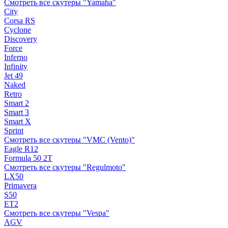
Смотреть все скутеры "Yamaha"
City
Corsa RS
Cyclone
Discovery
Force
Inferno
Infinity
Jet 49
Naked
Retro
Smart 2
Smart 3
Smart X
Sprint
Смотреть все скутеры "VMC (Vento)"
Eagle R12
Formula 50 2Т
Смотреть все скутеры "Regulmoto"
LX50
Primavera
S50
ET2
Смотреть все скутеры "Vespa"
AGV