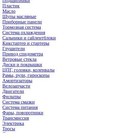
Подшипники
Пластик
Масло
Щупы масляные
Приборные панели
Тормозная система
Система охлаждения
Сальники и сайлентблоки
Кикстартер и стартеры
Глушители
Привод спидометра
Ветровые стекла
Диски и покрышки
ЦПГ, головки, коленвалы
Рамы, рули, гироскопы
Амортизаторы
Велозапчасти
Двигатели
Фильтры
Система смазки
Система питания
Фары, поворотники
Трансмиссия
Электрика
Тросы