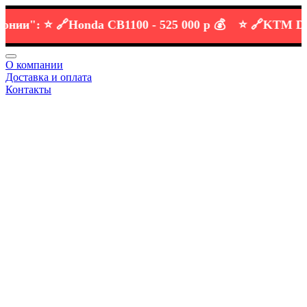
":
⭐️ 🔗
Honda CB1100 -
525 000 р 💰
⭐️ 🔗
KTM DUKE 6
О компании
Доставка и оплата
Контакты