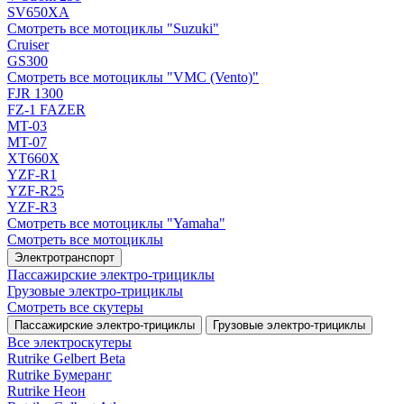
SV650XA
Смотреть все мотоциклы "Suzuki"
Cruiser
GS300
Смотреть все мотоциклы "VMC (Vento)"
FJR 1300
FZ-1 FAZER
MT-03
MT-07
XT660X
YZF-R1
YZF-R25
YZF-R3
Смотреть все мотоциклы "Yamaha"
Смотреть все мотоциклы
Электротранспорт
Пассажирские электро‑трициклы
Грузовые электро‑трициклы
Смотреть все скутеры
Пассажирские электро‑трициклы
Грузовые электро‑трициклы
Все электро­скутеры
Rutrike Gelbert Beta
Rutrike Бумеранг
Rutrike Неон