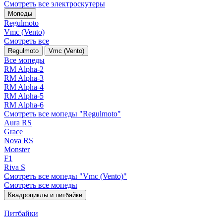
Смотреть все электро­скутеры
Мопеды
Regulmoto
Vmc (Vento)
Смотреть все
Regulmoto
Vmc (Vento)
Все мопеды
RM Alpha-2
RM Alpha-3
RM Alpha-4
RM Alpha-5
RM Alpha-6
Смотреть все мопеды "Regulmoto"
Aura RS
Grace
Nova RS
Monster
F1
Riva S
Смотреть все мопеды "Vmc (Vento)"
Смотреть все мопеды
Квадроциклы и питбайки
Питбайки