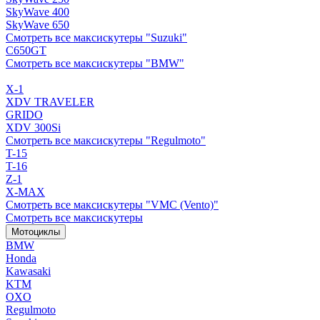
SkyWave 400
SkyWave 650
Смотреть все максискутеры "Suzuki"
C650GT
Смотреть все максискутеры "BMW"
X-1
XDV TRAVELER
GRIDO
XDV 300Si
Смотреть все максискутеры "Regulmoto"
T-15
T-16
Z-1
X-MAX
Смотреть все максискутеры "VMC (Vento)"
Смотреть все максискутеры
Мотоциклы
BMW
Honda
Kawasaki
KTM
OXO
Regulmoto