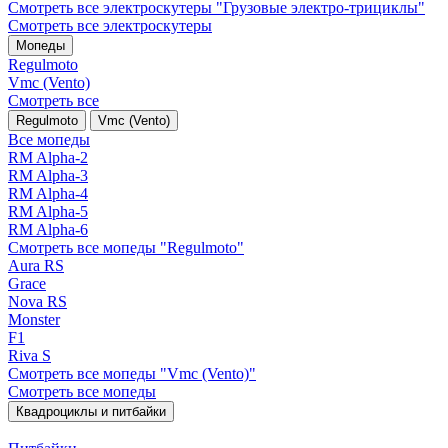
Смотреть все электро­скутеры "Грузовые электро‑трициклы"
Смотреть все электро­скутеры
Мопеды
Regulmoto
Vmc (Vento)
Смотреть все
Regulmoto
Vmc (Vento)
Все мопеды
RM Alpha-2
RM Alpha-3
RM Alpha-4
RM Alpha-5
RM Alpha-6
Смотреть все мопеды "Regulmoto"
Aura RS
Grace
Nova RS
Monster
F1
Riva S
Смотреть все мопеды "Vmc (Vento)"
Смотреть все мопеды
Квадроциклы и питбайки