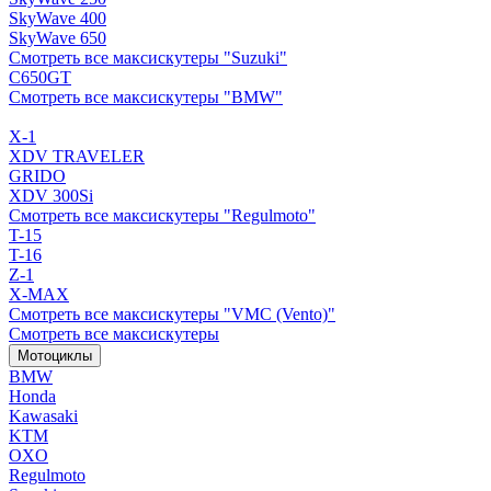
SkyWave 400
SkyWave 650
Смотреть все максискутеры "Suzuki"
C650GT
Смотреть все максискутеры "BMW"
X-1
XDV TRAVELER
GRIDO
XDV 300Si
Смотреть все максискутеры "Regulmoto"
T-15
T-16
Z-1
X-MAX
Смотреть все максискутеры "VMC (Vento)"
Смотреть все максискутеры
Мотоциклы
BMW
Honda
Kawasaki
KTM
OXO
Regulmoto