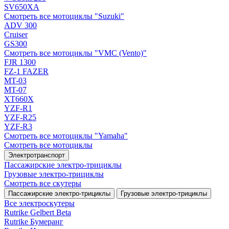
SV650XA
Смотреть все мотоциклы "Suzuki"
ADV 300
Cruiser
GS300
Смотреть все мотоциклы "VMC (Vento)"
FJR 1300
FZ-1 FAZER
MT-03
MT-07
XT660X
YZF-R1
YZF-R25
YZF-R3
Смотреть все мотоциклы "Yamaha"
Смотреть все мотоциклы
Электротранспорт
Пассажирские электро‑трициклы
Грузовые электро‑трициклы
Смотреть все скутеры
Пассажирские электро‑трициклы
Грузовые электро‑трициклы
Все электро­скутеры
Rutrike Gelbert Beta
Rutrike Бумеранг