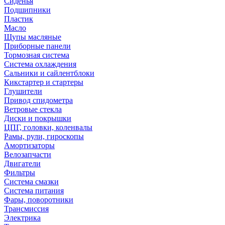
Сиденья
Подшипники
Пластик
Масло
Щупы масляные
Приборные панели
Тормозная система
Система охлаждения
Сальники и сайлентблоки
Кикстартер и стартеры
Глушители
Привод спидометра
Ветровые стекла
Диски и покрышки
ЦПГ, головки, коленвалы
Рамы, рули, гироскопы
Амортизаторы
Велозапчасти
Двигатели
Фильтры
Система смазки
Система питания
Фары, поворотники
Трансмиссия
Электрика