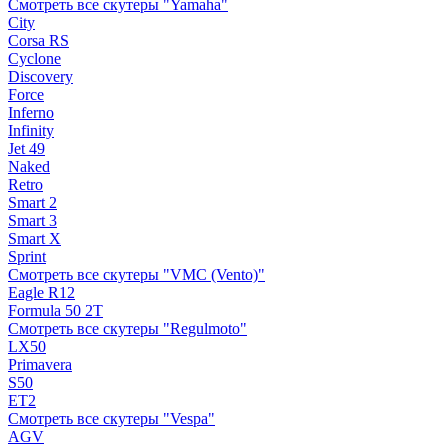
Смотреть все скутеры "Yamaha"
City
Corsa RS
Cyclone
Discovery
Force
Inferno
Infinity
Jet 49
Naked
Retro
Smart 2
Smart 3
Smart X
Sprint
Смотреть все скутеры "VMC (Vento)"
Eagle R12
Formula 50 2Т
Смотреть все скутеры "Regulmoto"
LX50
Primavera
S50
ET2
Смотреть все скутеры "Vespa"
AGV