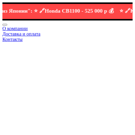
Японии":
⭐️ 🔗
Honda CB1100 -
525 000 р 💰
⭐️ 🔗
KTM D
О компании
Доставка и оплата
Контакты