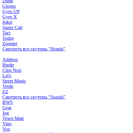
Dunk
Giorno
Gyro UP
Gyro X
Joker
Super Cub
Tact
Today
Zoomer
Смотреть все скутеры "Honda"
Address
Birdie
Choi Nori
Let's
Street Magic
Verde
ZZ
Смотреть все скутеры "Suzuki"
BWS
Gear
Jog
Town Mate
Vino
Vox