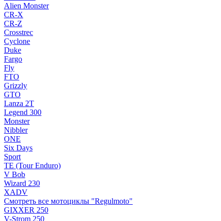
Alien Monster
CR-X
CR-Z
Crosstrec
Cyclone
Duke
Fargo
Fly
FTO
Grizzly
GTO
Lanza 2T
Legend 300
Monster
Nibbler
ONE
Six Days
Sport
TE (Tour Enduro)
V Bob
Wizard 230
XADV
Смотреть все мотоциклы "Regulmoto"
GIXXER 250
V-Strom 250