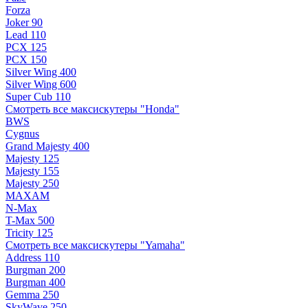
Forza
Joker 90
Lead 110
PCX 125
PCX 150
Silver Wing 400
Silver Wing 600
Super Cub 110
Смотреть все максискутеры "Honda"
BWS
Cygnus
Grand Majesty 400
Majesty 125
Majesty 155
Majesty 250
MAXAM
N-Max
T-Max 500
Tricity 125
Смотреть все максискутеры "Yamaha"
Address 110
Burgman 200
Burgman 400
Gemma 250
SkyWave 250