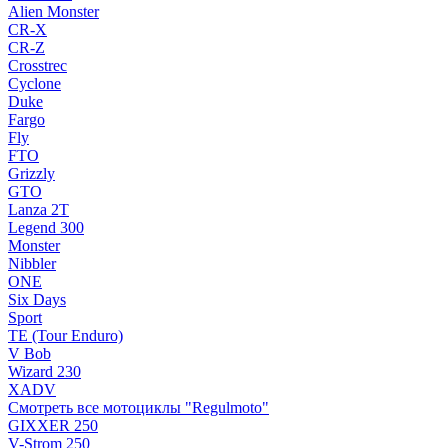
Alien Monster
CR-X
CR-Z
Crosstrec
Cyclone
Duke
Fargo
Fly
FTO
Grizzly
GTO
Lanza 2T
Legend 300
Monster
Nibbler
ONE
Six Days
Sport
TE (Tour Enduro)
V Bob
Wizard 230
XADV
Смотреть все мотоциклы "Regulmoto"
GIXXER 250
V-Strom 250