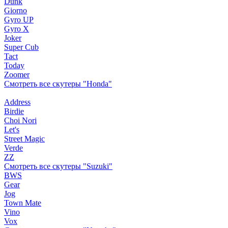
Dunk
Giorno
Gyro UP
Gyro X
Joker
Super Cub
Tact
Today
Zoomer
Смотреть все скутеры "Honda"
Address
Birdie
Choi Nori
Let's
Street Magic
Verde
ZZ
Смотреть все скутеры "Suzuki"
BWS
Gear
Jog
Town Mate
Vino
Vox