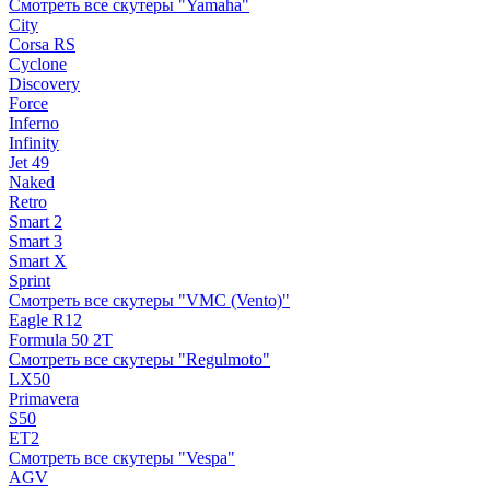
Смотреть все скутеры "Yamaha"
City
Corsa RS
Cyclone
Discovery
Force
Inferno
Infinity
Jet 49
Naked
Retro
Smart 2
Smart 3
Smart X
Sprint
Смотреть все скутеры "VMC (Vento)"
Eagle R12
Formula 50 2Т
Смотреть все скутеры "Regulmoto"
LX50
Primavera
S50
ET2
Смотреть все скутеры "Vespa"
AGV