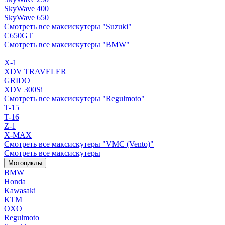
SkyWave 400
SkyWave 650
Смотреть все максискутеры "Suzuki"
C650GT
Смотреть все максискутеры "BMW"
X-1
XDV TRAVELER
GRIDO
XDV 300Si
Смотреть все максискутеры "Regulmoto"
T-15
T-16
Z-1
X-MAX
Смотреть все максискутеры "VMC (Vento)"
Смотреть все максискутеры
Мотоциклы
BMW
Honda
Kawasaki
KTM
OXO
Regulmoto