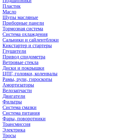
Подшипники
Пластик
Масло
Щупы масляные
Приборные панели
Тормозная система
Система охлаждения
Сальники и сайлентблоки
Кикстартер и стартеры
Глушители
Привод спидометра
Ветровые стекла
Диски и покрышки
ЦПГ, головки, коленвалы
Рамы, рули, гироскопы
Амортизаторы
Велозапчасти
Двигатели
Фильтры
Система смазки
Система питания
Фары, поворотники
Трансмиссия
Электрика
Тросы