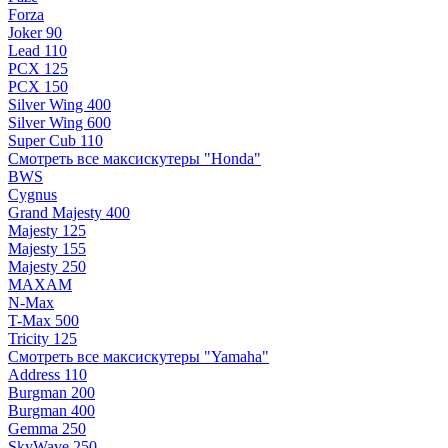
Forza
Joker 90
Lead 110
PCX 125
PCX 150
Silver Wing 400
Silver Wing 600
Super Cub 110
Смотреть все максискутеры "Honda"
BWS
Cygnus
Grand Majesty 400
Majesty 125
Majesty 155
Majesty 250
MAXAM
N-Max
T-Max 500
Tricity 125
Смотреть все максискутеры "Yamaha"
Address 110
Burgman 200
Burgman 400
Gemma 250
SkyWave 250