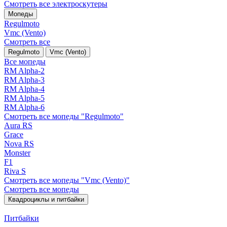
Смотреть все электро­скутеры
Мопеды
Regulmoto
Vmc (Vento)
Смотреть все
Regulmoto
Vmc (Vento)
Все мопеды
RM Alpha-2
RM Alpha-3
RM Alpha-4
RM Alpha-5
RM Alpha-6
Смотреть все мопеды "Regulmoto"
Aura RS
Grace
Nova RS
Monster
F1
Riva S
Смотреть все мопеды "Vmc (Vento)"
Смотреть все мопеды
Квадроциклы и питбайки
Питбайки