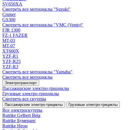
SV650XA
Смотреть все мотоциклы "Suzuki"
Cruiser
GS300
Смотреть все мотоциклы "VMC (Vento)"
FJR 1300
FZ-1 FAZER
MT-03
MT-07
XT660X
YZF-R1
YZF-R25
YZF-R3
Смотреть все мотоциклы "Yamaha"
Смотреть все мотоциклы
Электротранспорт
Пассажирские электро‑трициклы
Грузовые электро‑трициклы
Смотреть все скутеры
Пассажирские электро‑трициклы
Грузовые электро‑трициклы
Все электро­скутеры
Rutrike Gelbert Beta
Rutrike Бумеранг
Rutrike Неон