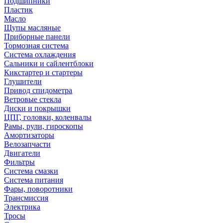
Подшипники
Пластик
Масло
Щупы масляные
Приборные панели
Тормозная система
Система охлаждения
Сальники и сайлентблоки
Кикстартер и стартеры
Глушители
Привод спидометра
Ветровые стекла
Диски и покрышки
ЦПГ, головки, коленвалы
Рамы, рули, гироскопы
Амортизаторы
Велозапчасти
Двигатели
Фильтры
Система смазки
Система питания
Фары, поворотники
Трансмиссия
Электрика
Тросы