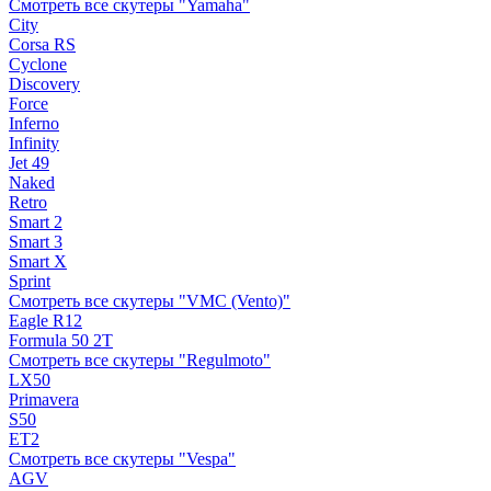
Смотреть все скутеры "Yamaha"
City
Corsa RS
Cyclone
Discovery
Force
Inferno
Infinity
Jet 49
Naked
Retro
Smart 2
Smart 3
Smart X
Sprint
Смотреть все скутеры "VMC (Vento)"
Eagle R12
Formula 50 2Т
Смотреть все скутеры "Regulmoto"
LX50
Primavera
S50
ET2
Смотреть все скутеры "Vespa"
AGV