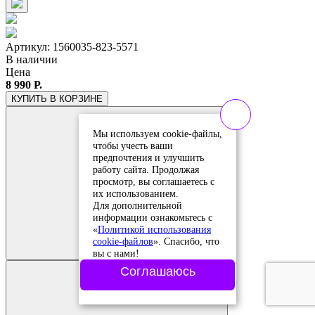
Артикул: 1560035-823-5571
В наличии
Цена
8 990 Р.
КУПИТЬ
В КОРЗИНЕ
Мы используем cookie-файлы,
чтобы учесть ваши
предпочтения и улучшить
работу сайта. Продолжая
просмотр, вы соглашаетесь с
их использованием.
Для дополнительной
информации ознакомьтесь с
Добавить в
«
Политикой использования
сравнение
cookie-файлов
». Спасибо, что
Добавлено в
вы с нами!
сравнение
Соглашаюсь