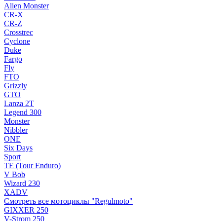
Alien Monster
CR-X
CR-Z
Crosstrec
Cyclone
Duke
Fargo
Fly
FTO
Grizzly
GTO
Lanza 2T
Legend 300
Monster
Nibbler
ONE
Six Days
Sport
TE (Tour Enduro)
V Bob
Wizard 230
XADV
Смотреть все мотоциклы "Regulmoto"
GIXXER 250
V-Strom 250