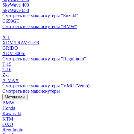
SkyWave 400
SkyWave 650
Смотреть все максискутеры "Suzuki"
C650GT
Смотреть все максискутеры "BMW"
X-1
XDV TRAVELER
GRIDO
XDV 300Si
Смотреть все максискутеры "Regulmoto"
T-15
T-16
Z-1
X-MAX
Смотреть все максискутеры "VMC (Vento)"
Смотреть все максискутеры
Мотоциклы
BMW
Honda
Kawasaki
KTM
OXO
Regulmoto