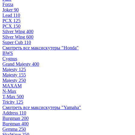
Forza
Joker 90
Lead 110
PCX 125
PCX 150
Silver Wing 400
Silver Wing 600
Super Cub 110
Смотреть все максискутеры "Honda"
BWS
Cygnus
Grand Majesty 400
Majesty 125
Majesty 155
Majesty 250
MAXAM
N-Max
T-Max 500
Tricity 125
Смотреть все максискутеры "Yamaha"
Address 110
Burgman 200
Burgman 400
Gemma 250
SkyWave 250