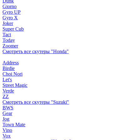
Dunk
Giorno
Gyro UP
Gyro X
Joker
Super Cub
Tact
Today
Zoomer
Смотреть все скутеры "Honda"
Address
Birdie
Choi Nori
Let's
Street Magic
Verde
ZZ
Смотреть все скутеры "Suzuki"
BWS
Gear
Jog
Town Mate
Vino
Vox