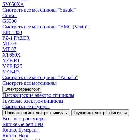
SV650XA
Смотреть все мотоциклы "Suzuki"
Cruiser
GS300
Смотреть все мотоциклы "VMC (Vento)"
FJR 1300
FZ-1 FAZER
MT-03
MT-07
XT660X
YZF-R1
YZF-R25
YZF-R3
Смотреть все мотоциклы "Yamaha"
Смотреть все мотоциклы
Электротранспорт
Пассажирские электро‑трициклы
Грузовые электро‑трициклы
Смотреть все скутеры
Пассажирские электро‑трициклы
Грузовые электро‑трициклы
Все электро­скутеры
Rutrike Gelbert Beta
Rutrike Бумеранг
Rutrike Неон