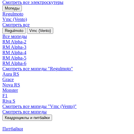
Смотреть все электро­скутеры
Мопеды
Regulmoto
Vmc (Vento)
Смотреть все
Regulmoto
Vmc (Vento)
Все мопеды
RM Alpha-2
RM Alpha-3
RM Alpha-4
RM Alpha-5
RM Alpha-6
Смотреть все мопеды "Regulmoto"
Aura RS
Grace
Nova RS
Monster
F1
Riva S
Смотреть все мопеды "Vmc (Vento)"
Смотреть все мопеды
Квадроциклы и питбайки
Питбайки