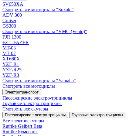
SV650XA
Смотреть все мотоциклы "Suzuki"
ADV 300
Cruiser
GS300
Смотреть все мотоциклы "VMC (Vento)"
FJR 1300
FZ-1 FAZER
MT-03
MT-07
XT660X
YZF-R1
YZF-R25
YZF-R3
Смотреть все мотоциклы "Yamaha"
Смотреть все мотоциклы
Электротранспорт
Пассажирские электро‑трициклы
Грузовые электро‑трициклы
Смотреть все скутеры
Пассажирские электро‑трициклы
Грузовые электро‑трициклы
Все электро­скутеры
Rutrike Gelbert Beta
Rutrike Бумеранг