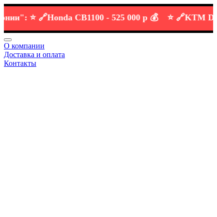
и":
⭐️ 🔗
Honda CB1100 -
525 000 р 💰
⭐️ 🔗
KTM DUKE 
О компании
Доставка и оплата
Контакты