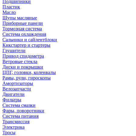
Подшипники
Пластик
Масло
Щупы масляные
Приборные панели
Тормозная система
Система охлаждения
Сальники и сайлентблоки
Кикстартер и стартеры
Глушители
Привод спидометра
Ветровые стекла
Диски и покрышки
ЦПГ, головки, коленвалы
Рамы, рули, гироскопы
Амортизаторы
Велозапчасти
Двигатели
Фильтры
Система смазки
Фары, поворотники
Система питания
Трансмиссия
Электрика
Тросы