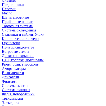
Сиденья
Подшипники
Пластик
Масло
Щупы масляные
Приборные панели
Тормозная система
Система охлаждения
Сальники и сайлентблоки
Кикстартер и стартеры
Глушители
Привод спидометра
Ветровые стекла
Диски и покрышки
ЦПГ, головки, коленвалы
Рамы, рули, гироскопы
Амортизаторы
Велозапчасти
Двигатели
Фильтры
Система смазки
Система питания
Фары, поворотники
Трансмиссия
Электрика