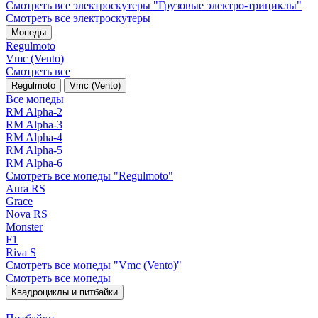
Смотреть все электро­скутеры "Грузовые электро‑трициклы"
Смотреть все электро­скутеры
Мопеды
Regulmoto
Vmc (Vento)
Смотреть все
Regulmoto
Vmc (Vento)
Все мопеды
RM Alpha-2
RM Alpha-3
RM Alpha-4
RM Alpha-5
RM Alpha-6
Смотреть все мопеды "Regulmoto"
Aura RS
Grace
Nova RS
Monster
F1
Riva S
Смотреть все мопеды "Vmc (Vento)"
Смотреть все мопеды
Квадроциклы и питбайки