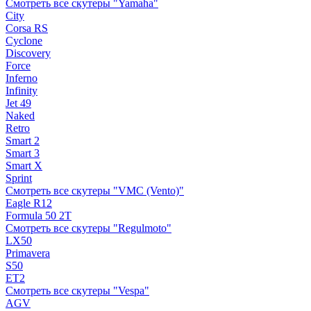
Смотреть все скутеры "Yamaha"
City
Corsa RS
Cyclone
Discovery
Force
Inferno
Infinity
Jet 49
Naked
Retro
Smart 2
Smart 3
Smart X
Sprint
Смотреть все скутеры "VMC (Vento)"
Eagle R12
Formula 50 2Т
Смотреть все скутеры "Regulmoto"
LX50
Primavera
S50
ET2
Смотреть все скутеры "Vespa"
AGV