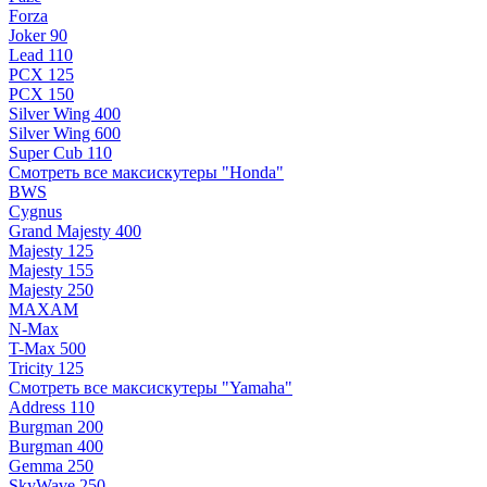
Forza
Joker 90
Lead 110
PCX 125
PCX 150
Silver Wing 400
Silver Wing 600
Super Cub 110
Смотреть все максискутеры "Honda"
BWS
Cygnus
Grand Majesty 400
Majesty 125
Majesty 155
Majesty 250
MAXAM
N-Max
T-Max 500
Tricity 125
Смотреть все максискутеры "Yamaha"
Address 110
Burgman 200
Burgman 400
Gemma 250
SkyWave 250