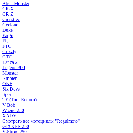
Alien Monster
CR-X
CR-Z
Crosstrec
Cyclone
Duke
Fargo
Fly
FTO
Grizzly
GTO
Lanza 2T
Legend 300
Monster
Nibbler
ONE
Six Days
Sport
TE (Tour Enduro)
V Bob
Wizard 230
XADV
Смотреть все мотоциклы "Regulmoto"
GIXXER 250
V-Strom 250