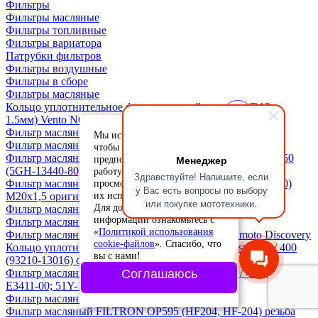
Фильтры
Фильтры масляные
Фильтры топливные
Фильтры вариатора
Патрубки фильтров
Фильтры воздушные
Фильтры в сборе
Фильтры масляные
Кольцо уплотнительное фильтра тонкой очистки (D12 х
1.5мм) Vento NOVA RS, AURA RS
Фильтр масляный Suzuki 16510-45H10 (HF131) оригинал
Мы используем cookie-файлы,
Фильтр масляный 174YMV, Regulmoto XADV
чтобы учесть ваши
Фильтр масляный Yamaha YZF-R1 / R6 / FJR1300 / XVS950
Менеджер
предпочтения и улучшить
(5GH-13440-80, 5GH-13440-90) оригинал
работу сайта. Продолжая
Здравствуйте! Напишите, если
просмотр, вы соглашаетесь с
Фильтр масляный Yamaha T-Max 500 / 530 (5DM-13440-00)
у Вас есть вопросы по выбору
их использованием.
M20x1,5 оригинал
или покупке мототехники.
Для дополнительной
Фильтр масляный Hi-Flo HF651
информации ознакомьтесь с
Фильтр масляный Hi-Flo HF163
«
Политикой использования
Фильтр масляный MANN-FILTER W68/3, Regulmoto Discovery
cookie-файлов
». Спасибо, что
Кольцо уплотн.масляного фильтра Yamaha Majesty 250 / 400
вы с нами!
(93210-13016) оригинал
Фильтр масляный (сеточка) Yamaha Majesty 250 / 400 (5YP-
Соглашаюсь
E3411-00; 51Y-13411-00) оригинал
Фильтр масляный METACO 1061016 HF140
Фильтр масляный FILTRON OP595 (HF204, HF-204) резьба