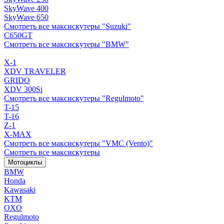
SkyWave 400
SkyWave 650
Смотреть все максискутеры "Suzuki"
C650GT
Смотреть все максискутеры "BMW"
X-1
XDV TRAVELER
GRIDO
XDV 300Si
Смотреть все максискутеры "Regulmoto"
T-15
T-16
Z-1
X-MAX
Смотреть все максискутеры "VMC (Vento)"
Смотреть все максискутеры
Мотоциклы
BMW
Honda
Kawasaki
KTM
OXO
Regulmoto