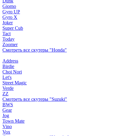
Dunk
Giorno
Gyro UP
Gyro X
Joker
Super Cub
Tact
Today
Zoomer
Смотреть все скутеры "Honda"
Address
Birdie
Choi Nori
Let's
Street Magic
Verde
ZZ
Смотреть все скутеры "Suzuki"
BWS
Gear
Jog
Town Mate
Vino
Vox