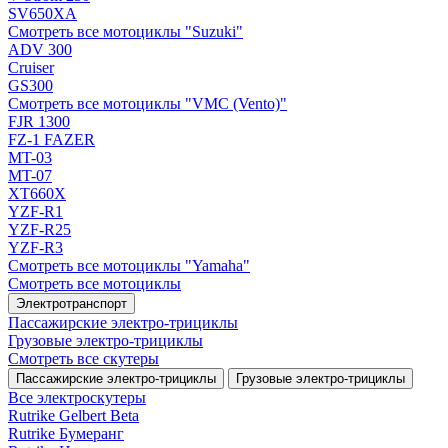
SV650XA
Смотреть все мотоциклы "Suzuki"
ADV 300
Cruiser
GS300
Смотреть все мотоциклы "VMC (Vento)"
FJR 1300
FZ-1 FAZER
MT-03
MT-07
XT660X
YZF-R1
YZF-R25
YZF-R3
Смотреть все мотоциклы "Yamaha"
Смотреть все мотоциклы
Электротранспорт
Пассажирские электро‑трициклы
Грузовые электро‑трициклы
Смотреть все скутеры
Пассажирские электро‑трициклы
Грузовые электро‑трициклы
Все электро­скутеры
Rutrike Gelbert Beta
Rutrike Бумеранг