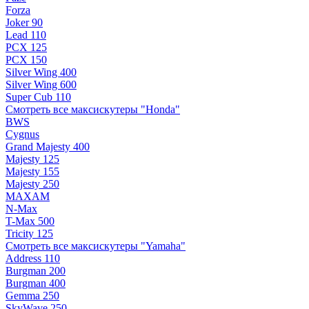
Forza
Joker 90
Lead 110
PCX 125
PCX 150
Silver Wing 400
Silver Wing 600
Super Cub 110
Смотреть все максискутеры "Honda"
BWS
Cygnus
Grand Majesty 400
Majesty 125
Majesty 155
Majesty 250
MAXAM
N-Max
T-Max 500
Tricity 125
Смотреть все максискутеры "Yamaha"
Address 110
Burgman 200
Burgman 400
Gemma 250
SkyWave 250