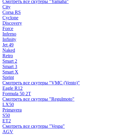
Смотреть все скутеры "Yamaha"
City
Corsa RS
Cyclone
Discovery
Force
Inferno
Infinity
Jet 49
Naked
Retro
Smart 2
Smart 3
Smart X
Sprint
Смотреть все скутеры "VMC (Vento)"
Eagle R12
Formula 50 2Т
Смотреть все скутеры "Regulmoto"
LX50
Primavera
S50
ET2
Смотреть все скутеры "Vespa"
AGV