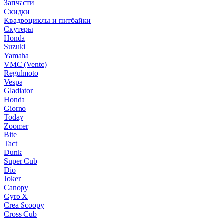
Запчасти
Скидки
Квадроциклы и питбайки
Скутеры
Honda
Suzuki
Yamaha
VMC (Vento)
Regulmoto
Vespa
Gladiator
Honda
Giorno
Today
Zoomer
Bite
Tact
Dunk
Super Cub
Dio
Joker
Canopy
Gyro X
Crea Scoopy
Cross Cub