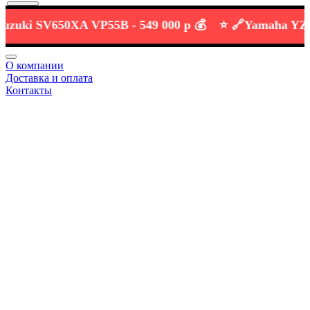
ki SV650XA VP55B -
549 000 р 💰
⭐️ 🔗
Yamaha YZF-R3
О компании
Доставка и оплата
Контакты