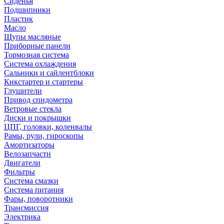
Сиденья
Подшипники
Пластик
Масло
Щупы масляные
Приборные панели
Тормозная система
Система охлаждения
Сальники и сайлентблоки
Кикстартер и стартеры
Глушители
Привод спидометра
Ветровые стекла
Диски и покрышки
ЦПГ, головки, коленвалы
Рамы, рули, гироскопы
Амортизаторы
Велозапчасти
Двигатели
Фильтры
Система смазки
Система питания
Фары, поворотники
Трансмиссия
Электрика