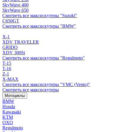
SkyWave 400
SkyWave 650
Смотреть все максискутеры "Suzuki"
C650GT
Смотреть все максискутеры "BMW"
X-1
XDV TRAVELER
GRIDO
XDV 300Si
Смотреть все максискутеры "Regulmoto"
T-15
T-16
Z-1
X-MAX
Смотреть все максискутеры "VMC (Vento)"
Смотреть все максискутеры
Мотоциклы
BMW
Honda
Kawasaki
KTM
OXO
Regulmoto