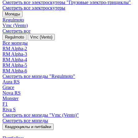
Смотреть все электро­скутеры "Грузовые электро‑трициклы"
Смотреть все электро­скутеры
Мопеды
Regulmoto
Vmc (Vento)
Смотреть все
Regulmoto
Vmc (Vento)
Все мопеды
RM Alpha-2
RM Alpha-3
RM Alpha-4
RM Alpha-5
RM Alpha-6
Смотреть все мопеды "Regulmoto"
Aura RS
Grace
Nova RS
Monster
F1
Riva S
Смотреть все мопеды "Vmc (Vento)"
Смотреть все мопеды
Квадроциклы и питбайки