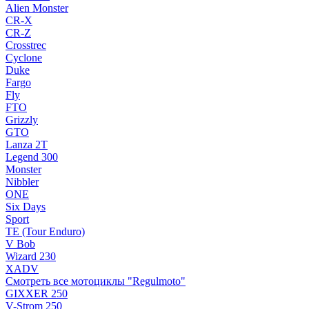
Alien Monster
CR-X
CR-Z
Crosstrec
Cyclone
Duke
Fargo
Fly
FTO
Grizzly
GTO
Lanza 2T
Legend 300
Monster
Nibbler
ONE
Six Days
Sport
TE (Tour Enduro)
V Bob
Wizard 230
XADV
Смотреть все мотоциклы "Regulmoto"
GIXXER 250
V-Strom 250