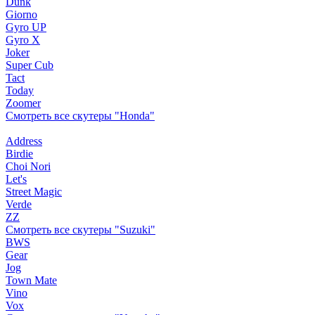
Dunk
Giorno
Gyro UP
Gyro X
Joker
Super Cub
Tact
Today
Zoomer
Смотреть все скутеры "Honda"
Address
Birdie
Choi Nori
Let's
Street Magic
Verde
ZZ
Смотреть все скутеры "Suzuki"
BWS
Gear
Jog
Town Mate
Vino
Vox