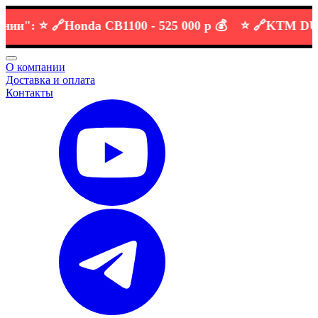
":
⭐️ 🔗
Honda CB1100 -
525 000 р 💰
⭐️ 🔗
KTM DUKE 6
О компании
Доставка и оплата
Контакты