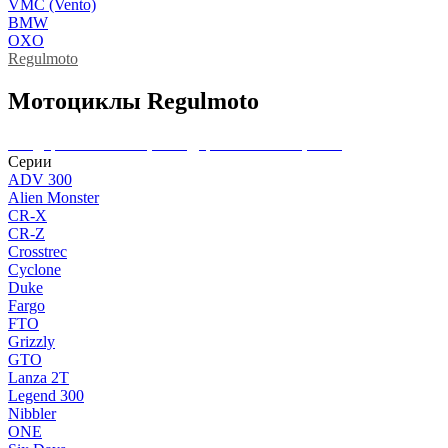
VMC (Vento)
BMW
OXO
Regulmoto
Мотоциклы Regulmoto
Внедорожные мотоциклы
Дорожные мотоциклы
Серии
ADV 300
Alien Monster
CR-X
CR-Z
Crosstrec
Cyclone
Duke
Fargo
FTO
Grizzly
GTO
Lanza 2T
Legend 300
Nibbler
ONE