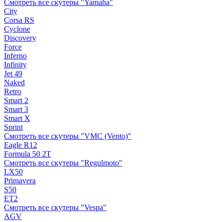
Смотреть все скутеры "Yamaha"
City
Corsa RS
Cyclone
Discovery
Force
Inferno
Infinity
Jet 49
Naked
Retro
Smart 2
Smart 3
Smart X
Sprint
Смотреть все скутеры "VMC (Vento)"
Eagle R12
Formula 50 2Т
Смотреть все скутеры "Regulmoto"
LX50
Primavera
S50
ET2
Смотреть все скутеры "Vespa"
AGV