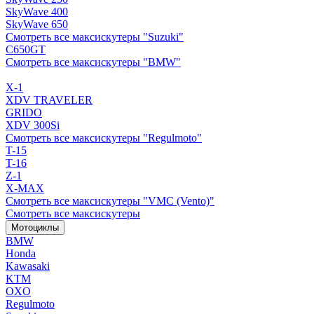
SkyWave 400
SkyWave 650
Смотреть все максискутеры "Suzuki"
C650GT
Смотреть все максискутеры "BMW"
X-1
XDV TRAVELER
GRIDO
XDV 300Si
Смотреть все максискутеры "Regulmoto"
T-15
T-16
Z-1
X-MAX
Смотреть все максискутеры "VMC (Vento)"
Смотреть все максискутеры
Мотоциклы
BMW
Honda
Kawasaki
KTM
OXO
Regulmoto