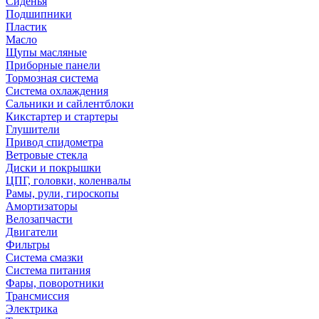
Сиденья
Подшипники
Пластик
Масло
Щупы масляные
Приборные панели
Тормозная система
Система охлаждения
Сальники и сайлентблоки
Кикстартер и стартеры
Глушители
Привод спидометра
Ветровые стекла
Диски и покрышки
ЦПГ, головки, коленвалы
Рамы, рули, гироскопы
Амортизаторы
Велозапчасти
Двигатели
Фильтры
Система смазки
Система питания
Фары, поворотники
Трансмиссия
Электрика