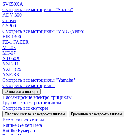
SV650XA
Смотреть все мотоциклы "Suzuki"
ADV 300
Cruiser
GS300
Смотреть все мотоциклы "VMC (Vento)"
FJR 1300
FZ-1 FAZER
MT-03
MT-07
XT660X
YZF-R1
YZF-R25
YZF-R3
Смотреть все мотоциклы "Yamaha"
Смотреть все мотоциклы
Электротранспорт
Пассажирские электро‑трициклы
Грузовые электро‑трициклы
Смотреть все скутеры
Пассажирские электро‑трициклы
Грузовые электро‑трициклы
Все электро­скутеры
Rutrike Gelbert Beta
Rutrike Бумеранг