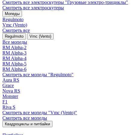
Смотреть все электро­скутеры "Грузовые электро‑трициклы"
Смотреть все электро­скутеры
Мопеды
Regulmoto
Vmc (Vento)
Смотреть все
Regulmoto
Vmc (Vento)
Все мопеды
RM Alpha-2
RM Alpha-3
RM Alpha-4
RM Alpha-5
RM Alpha-6
Смотреть все мопеды "Regulmoto"
Aura RS
Grace
Nova RS
Monster
F1
Riva S
Смотреть все мопеды "Vmc (Vento)"
Смотреть все мопеды
Квадроциклы и питбайки