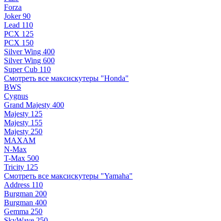
Forza
Joker 90
Lead 110
PCX 125
PCX 150
Silver Wing 400
Silver Wing 600
Super Cub 110
Смотреть все максискутеры "Honda"
BWS
Cygnus
Grand Majesty 400
Majesty 125
Majesty 155
Majesty 250
MAXAM
N-Max
T-Max 500
Tricity 125
Смотреть все максискутеры "Yamaha"
Address 110
Burgman 200
Burgman 400
Gemma 250
SkyWave 250