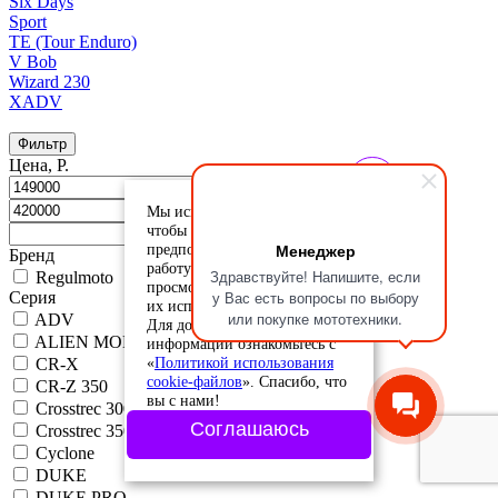
Six Days
Sport
TE (Tour Enduro)
V Bob
Wizard 230
XADV
Фильтр
Цена, Р.
Мы используем cookie-файлы,
чтобы учесть ваши
Менеджер
предпочтения и улучшить
Бренд
работу сайта. Продолжая
Здравствуйте! Напишите, если
Regulmoto
просмотр, вы соглашаетесь с
у Вас есть вопросы по выбору
Серия
их использованием.
или покупке мототехники.
ADV
Для дополнительной
ALIEN MONSTER 300
информации ознакомьтесь с
«
Политикой использования
CR-X
cookie-файлов
». Спасибо, что
CR-Z 350
вы с нами!
Crosstrec 300
Соглашаюсь
Crosstrec 350
Cyclone
DUKE
DUKE PRO