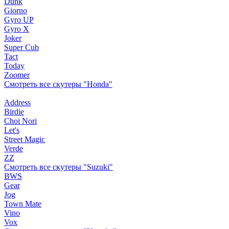
Dunk
Giorno
Gyro UP
Gyro X
Joker
Super Cub
Tact
Today
Zoomer
Смотреть все скутеры "Honda"
Address
Birdie
Choi Nori
Let's
Street Magic
Verde
ZZ
Смотреть все скутеры "Suzuki"
BWS
Gear
Jog
Town Mate
Vino
Vox