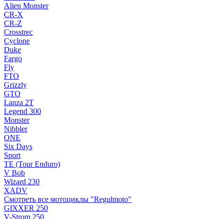
Alien Monster
CR-X
CR-Z
Crosstrec
Cyclone
Duke
Fargo
Fly
FTO
Grizzly
GTO
Lanza 2T
Legend 300
Monster
Nibbler
ONE
Six Days
Sport
TE (Tour Enduro)
V Bob
Wizard 230
XADV
Смотреть все мотоциклы "Regulmoto"
GIXXER 250
V-Strom 250