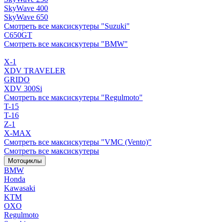
SkyWave 400
SkyWave 650
Смотреть все максискутеры "Suzuki"
C650GT
Смотреть все максискутеры "BMW"
X-1
XDV TRAVELER
GRIDO
XDV 300Si
Смотреть все максискутеры "Regulmoto"
T-15
T-16
Z-1
X-MAX
Смотреть все максискутеры "VMC (Vento)"
Смотреть все максискутеры
Мотоциклы
BMW
Honda
Kawasaki
KTM
OXO
Regulmoto