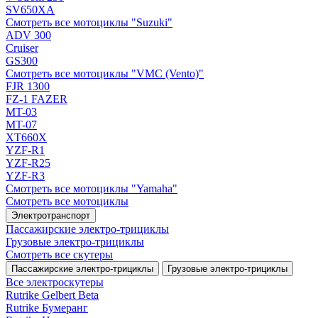
SV650XA
Смотреть все мотоциклы "Suzuki"
ADV 300
Cruiser
GS300
Смотреть все мотоциклы "VMC (Vento)"
FJR 1300
FZ-1 FAZER
MT-03
MT-07
XT660X
YZF-R1
YZF-R25
YZF-R3
Смотреть все мотоциклы "Yamaha"
Смотреть все мотоциклы
Электротранспорт
Пассажирские электро‑трициклы
Грузовые электро‑трициклы
Смотреть все скутеры
Пассажирские электро‑трициклы
Грузовые электро‑трициклы
Все электро­скутеры
Rutrike Gelbert Beta
Rutrike Бумеранг