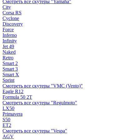
Смотреть все скутеры "Yamaha"
City
Corsa RS
Cyclone
Discovery
Force
Inferno
Infinity
Jet 49
Naked
Retro
Smart 2
Smart 3
Smart X
Sprint
Смотреть все скутеры "VMC (Vento)"
Eagle R12
Formula 50 2Т
Смотреть все скутеры "Regulmoto"
LX50
Primavera
S50
ET2
Смотреть все скутеры "Vespa"
AGV