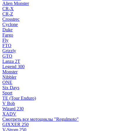
Alien Monster
CR-X
CR-Z
Crosstrec
Cyclone
Duke
Fargo
Fly
FTO
Grizzly
GTO
Lanza 2T
Legend 300
Monster
Nibbler
ONE
Six Days
Sport
TE (Tour Enduro)
V Bob
Wizard 230
XADV
Смотреть все мотоциклы "Regulmoto"
GIXXER 250
V-Strom 250