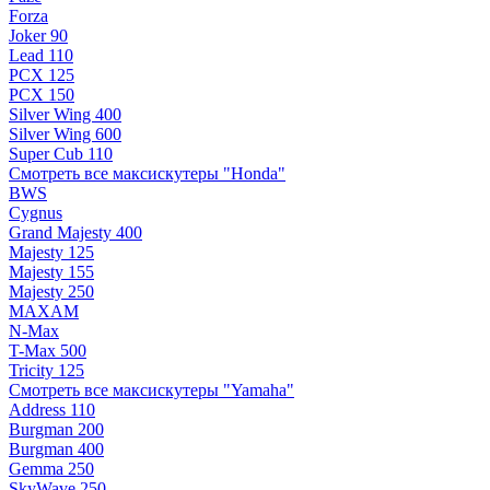
Forza
Joker 90
Lead 110
PCX 125
PCX 150
Silver Wing 400
Silver Wing 600
Super Cub 110
Смотреть все максискутеры "Honda"
BWS
Cygnus
Grand Majesty 400
Majesty 125
Majesty 155
Majesty 250
MAXAM
N-Max
T-Max 500
Tricity 125
Смотреть все максискутеры "Yamaha"
Address 110
Burgman 200
Burgman 400
Gemma 250
SkyWave 250