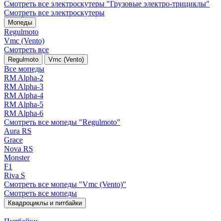
Смотреть все электро­скутеры "Грузовые электро‑трициклы"
Смотреть все электро­скутеры
Мопеды
Regulmoto
Vmc (Vento)
Смотреть все
Regulmoto
Vmc (Vento)
Все мопеды
RM Alpha-2
RM Alpha-3
RM Alpha-4
RM Alpha-5
RM Alpha-6
Смотреть все мопеды "Regulmoto"
Aura RS
Grace
Nova RS
Monster
F1
Riva S
Смотреть все мопеды "Vmc (Vento)"
Смотреть все мопеды
Квадроциклы и питбайки