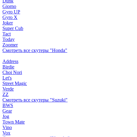
Dunk
Giorno
Gyro UP
Gyro X
Joker
Super Cub
Tact
Today
Zoomer
Смотреть все скутеры "Honda"
Address
Birdie
Choi Nori
Let's
Street Magic
Verde
ZZ
Смотреть все скутеры "Suzuki"
BWS
Gear
Jog
Town Mate
Vino
Vox