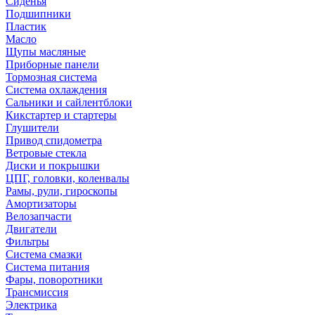
Сиденья
Подшипники
Пластик
Масло
Щупы масляные
Приборные панели
Тормозная система
Система охлаждения
Сальники и сайлентблоки
Кикстартер и стартеры
Глушители
Привод спидометра
Ветровые стекла
Диски и покрышки
ЦПГ, головки, коленвалы
Рамы, рули, гироскопы
Амортизаторы
Велозапчасти
Двигатели
Фильтры
Система смазки
Система питания
Фары, поворотники
Трансмиссия
Электрика