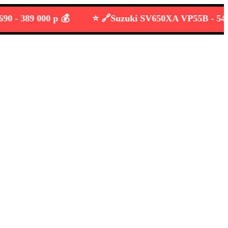
389 000 р 💰
⭐️ 🔗
Suzuki SV650XA VP55B -
549 000 