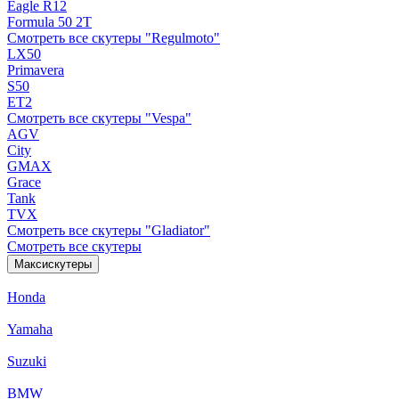
Eagle R12
Formula 50 2Т
Смотреть все скутеры "Regulmoto"
LX50
Primavera
S50
ET2
Смотреть все скутеры "Vespa"
AGV
City
GMAX
Grace
Tank
TVX
Смотреть все скутеры "Gladiator"
Смотреть все скутеры
Максискутеры
Honda
Yamaha
Suzuki
BMW