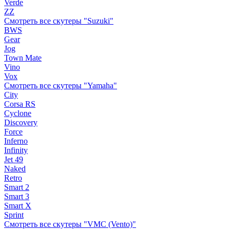
Verde
ZZ
Смотреть все скутеры "Suzuki"
BWS
Gear
Jog
Town Mate
Vino
Vox
Смотреть все скутеры "Yamaha"
City
Corsa RS
Cyclone
Discovery
Force
Inferno
Infinity
Jet 49
Naked
Retro
Smart 2
Smart 3
Smart X
Sprint
Смотреть все скутеры "VMC (Vento)"