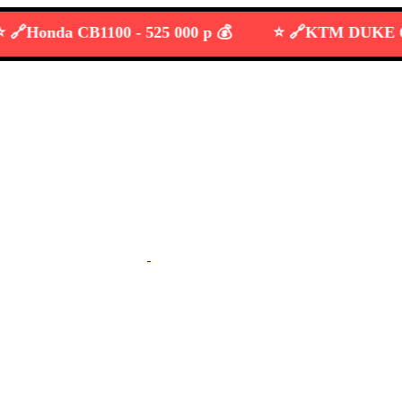
onda CB1100 -
525 000 р 💰
⭐️ 🔗
KTM DUKE 690 -