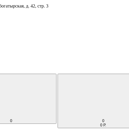
огатырская, д. 42, стр. 3
0
0
0 Р.