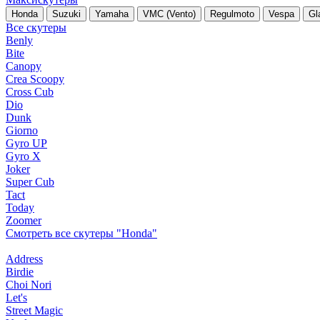
Honda
Suzuki
Yamaha
VMC (Vento)
Regulmoto
Vespa
Gl
Все скутеры
Benly
Bite
Canopy
Crea Scoopy
Cross Cub
Dio
Dunk
Giorno
Gyro UP
Gyro X
Joker
Super Cub
Tact
Today
Zoomer
Смотреть все скутеры "Honda"
Address
Birdie
Choi Nori
Let's
Street Magic