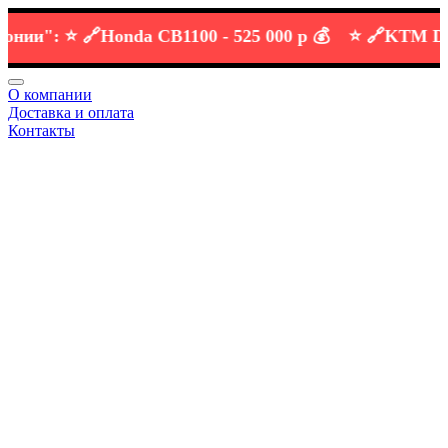
и":
⭐️ 🔗
Honda CB1100 -
525 000 р 💰
⭐️ 🔗
KTM DUKE 
О компании
Доставка и оплата
Контакты