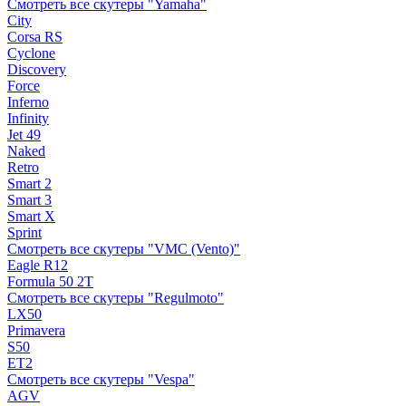
Смотреть все скутеры "Yamaha"
City
Corsa RS
Cyclone
Discovery
Force
Inferno
Infinity
Jet 49
Naked
Retro
Smart 2
Smart 3
Smart X
Sprint
Смотреть все скутеры "VMC (Vento)"
Eagle R12
Formula 50 2Т
Смотреть все скутеры "Regulmoto"
LX50
Primavera
S50
ET2
Смотреть все скутеры "Vespa"
AGV