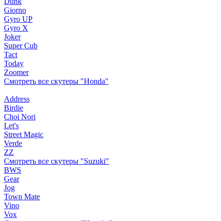
Dunk
Giorno
Gyro UP
Gyro X
Joker
Super Cub
Tact
Today
Zoomer
Смотреть все скутеры "Honda"
Address
Birdie
Choi Nori
Let's
Street Magic
Verde
ZZ
Смотреть все скутеры "Suzuki"
BWS
Gear
Jog
Town Mate
Vino
Vox