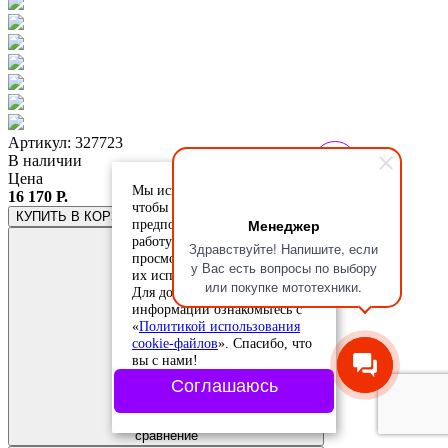
Артикул: 327723
В наличии
Цена
Мы используем cookie-файлы,
16 170 Р.
чтобы учесть ваши
КУПИТЬ
В КОРЗИНЕ
Менеджер
предпочтения и улучшить
работу сайта. Продолжая
Здравствуйте! Напишите, если
просмотр, вы соглашаетесь с
у Вас есть вопросы по выбору
их использованием.
или покупке мототехники.
Для дополнительной
информации ознакомьтесь с
«
Политикой использования
cookie-файлов
». Спасибо, что
вы с нами!
Соглашаюсь
Добавить в
сравнение
Добавлено в
сравнение