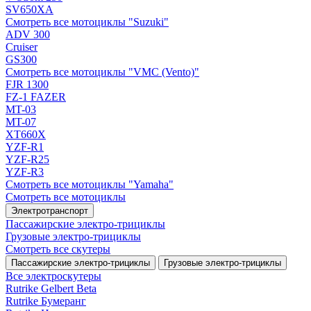
SV650XA
Смотреть все мотоциклы "Suzuki"
ADV 300
Cruiser
GS300
Смотреть все мотоциклы "VMC (Vento)"
FJR 1300
FZ-1 FAZER
MT-03
MT-07
XT660X
YZF-R1
YZF-R25
YZF-R3
Смотреть все мотоциклы "Yamaha"
Смотреть все мотоциклы
Электротранспорт
Пассажирские электро‑трициклы
Грузовые электро‑трициклы
Смотреть все скутеры
Пассажирские электро‑трициклы
Грузовые электро‑трициклы
Все электро­скутеры
Rutrike Gelbert Beta
Rutrike Бумеранг