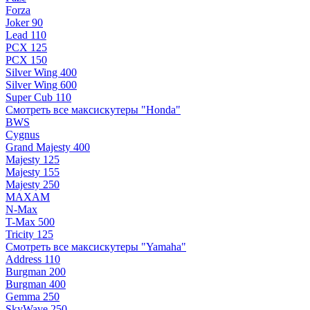
Forza
Joker 90
Lead 110
PCX 125
PCX 150
Silver Wing 400
Silver Wing 600
Super Cub 110
Смотреть все максискутеры "Honda"
BWS
Cygnus
Grand Majesty 400
Majesty 125
Majesty 155
Majesty 250
MAXAM
N-Max
T-Max 500
Tricity 125
Смотреть все максискутеры "Yamaha"
Address 110
Burgman 200
Burgman 400
Gemma 250
SkyWave 250