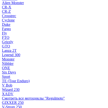
Alien Monster
CR-X
CR-Z
Crosstrec
Cyclone
Duke
Fargo
Fly
FTO
Grizzly
GTO
Lanza 2T
Legend 300
Monster
Nibbler
ONE
Six Days
Sport
TE (Tour Enduro)
V Bob
Wizard 230
XADV
Смотреть все мотоциклы "Regulmoto"
GIXXER 250
V-Strom 250