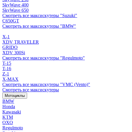
SkyWave 400
SkyWave 650
Смотреть все максискутеры "Suzuki"
C650GT
Смотреть все максискутеры "BMW"
X-1
XDV TRAVELER
GRIDO
XDV 300Si
Смотреть все максискутеры "Regulmoto"
T-15
T-16
Z-1
X-MAX
Смотреть все максискутеры "VMC (Vento)"
Смотреть все максискутеры
Мотоциклы
BMW
Honda
Kawasaki
KTM
OXO
Regulmoto