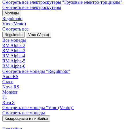
Смотреть все электро­скутеры "Грузовые электро‑трициклы"
Смотреть все электро­скутеры
Мопеды
Regulmoto
Vmc (Vento)
Смотреть все
Regulmoto
Vmc (Vento)
Все мопеды
RM Alpha-2
RM Alpha-3
RM Alpha-4
RM Alpha-5
RM Alpha-6
Смотреть все мопеды "Regulmoto"
Aura RS
Grace
Nova RS
Monster
F1
Riva S
Смотреть все мопеды "Vmc (Vento)"
Смотреть все мопеды
Квадроциклы и питбайки