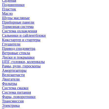
Сиденья
Подшипники
Пластик
Масло
Щупы масляные
Приборные панели
Тормозная система
Система охлаждения
Сальники и сайлентблоки
Кикстартер и стартеры
Глушители
Привод спидометра
Ветровые стекла
Диски и покрышки
ЦПГ, головки, коленвалы
Рамы, рули, гироскопы
Амортизаторы
Велозапчасти
Двигатели
Фильтры
Система смазки
Система питания
Фары, поворотники
Трансмиссия
Электрика