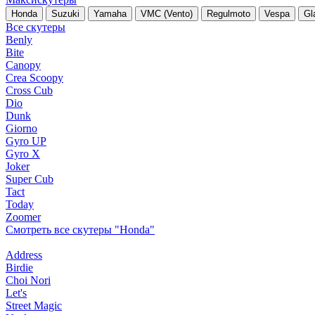
Honda
Suzuki
Yamaha
VMC (Vento)
Regulmoto
Vespa
Gl
Все скутеры
Benly
Bite
Canopy
Crea Scoopy
Cross Cub
Dio
Dunk
Giorno
Gyro UP
Gyro X
Joker
Super Cub
Tact
Today
Zoomer
Смотреть все скутеры "Honda"
Address
Birdie
Choi Nori
Let's
Street Magic