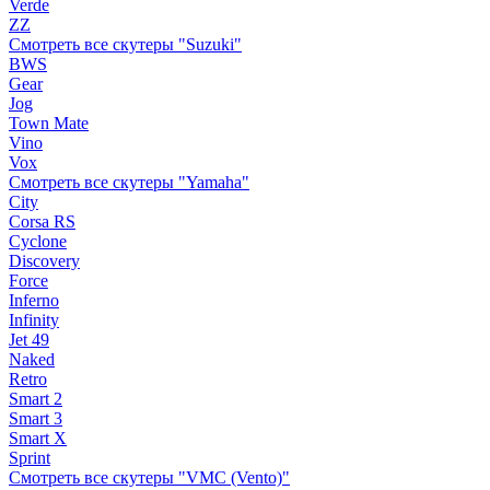
Verde
ZZ
Смотреть все скутеры "Suzuki"
BWS
Gear
Jog
Town Mate
Vino
Vox
Смотреть все скутеры "Yamaha"
City
Corsa RS
Cyclone
Discovery
Force
Inferno
Infinity
Jet 49
Naked
Retro
Smart 2
Smart 3
Smart X
Sprint
Смотреть все скутеры "VMC (Vento)"