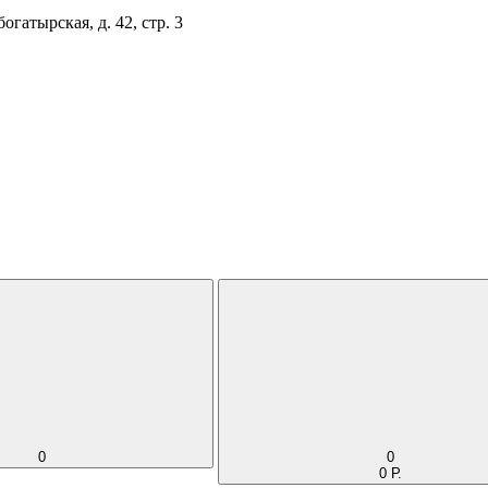
огатырская, д. 42, стр. 3
0
0
0 Р.