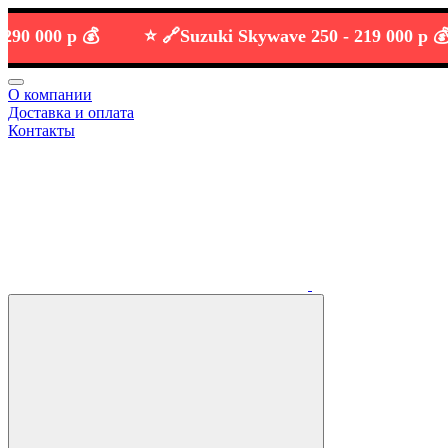
000 р 💰
⭐️ 🔗
Suzuki Skywave 250 -
219 000 р 💰
О компании
Доставка и оплата
Контакты