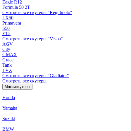
Eagle R12
Formula 50 2Т
Смотреть все скутеры "Regulmoto"
LX50
Primavera
S50
ET2
Смотреть все скутеры "Vespa"
AGV
City
GMAX
Grace
Tank
TVX
Смотреть все скутеры "Gladiator"
Смотреть все скутеры
Максискутеры
Honda
Yamaha
Suzuki
BMW