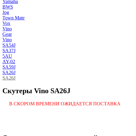
Yamaha
BWS
Jog
Town Mate
Vox
Vino
Gear
Vino
SA54J
SA37J
5AU
AY-02
SA59J
SA26J
SA26J
Скутеры Vino SA26J
В СКОРОМ ВРЕМЕНИ ОЖИДАЕТСЯ ПОСТАВКА