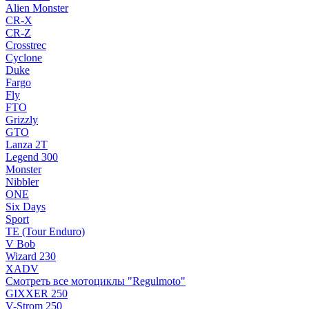
Alien Monster
CR-X
CR-Z
Crosstrec
Cyclone
Duke
Fargo
Fly
FTO
Grizzly
GTO
Lanza 2T
Legend 300
Monster
Nibbler
ONE
Six Days
Sport
TE (Tour Enduro)
V Bob
Wizard 230
XADV
Смотреть все мотоциклы "Regulmoto"
GIXXER 250
V-Strom 250