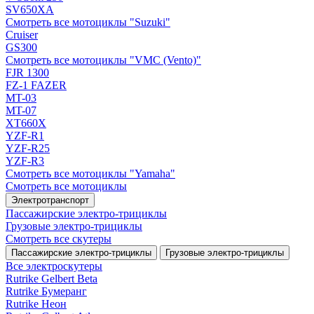
SV650XA
Смотреть все мотоциклы "Suzuki"
Cruiser
GS300
Смотреть все мотоциклы "VMC (Vento)"
FJR 1300
FZ-1 FAZER
MT-03
MT-07
XT660X
YZF-R1
YZF-R25
YZF-R3
Смотреть все мотоциклы "Yamaha"
Смотреть все мотоциклы
Электротранспорт
Пассажирские электро‑трициклы
Грузовые электро‑трициклы
Смотреть все скутеры
Пассажирские электро‑трициклы
Грузовые электро‑трициклы
Все электро­скутеры
Rutrike Gelbert Beta
Rutrike Бумеранг
Rutrike Неон