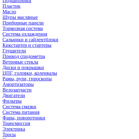
Подшипники
Пластик
Масло
Щупы масляные
Приборные панели
Тормозная система
Система охлаждения
Сальники и сайлентблоки
Кикстартер и стартеры
Глушители
Привод спидометра
Ветровые стекла
Диски и покрышки
ЦПГ, головки, коленвалы
Рамы, рули, гироскопы
Амортизаторы
Велозапчасти
Двигатели
Фильтры
Система смазки
Система питания
Фары, поворотники
Трансмиссия
Электрика
Тросы