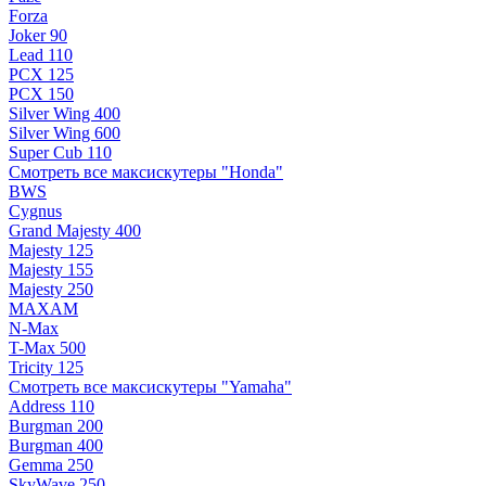
Forza
Joker 90
Lead 110
PCX 125
PCX 150
Silver Wing 400
Silver Wing 600
Super Cub 110
Смотреть все максискутеры "Honda"
BWS
Cygnus
Grand Majesty 400
Majesty 125
Majesty 155
Majesty 250
MAXAM
N-Max
T-Max 500
Tricity 125
Смотреть все максискутеры "Yamaha"
Address 110
Burgman 200
Burgman 400
Gemma 250
SkyWave 250