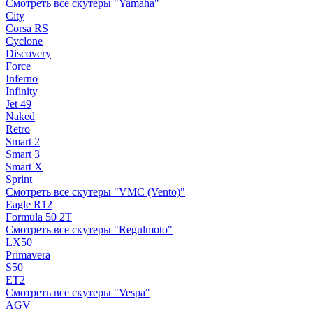
Смотреть все скутеры "Yamaha"
City
Corsa RS
Cyclone
Discovery
Force
Inferno
Infinity
Jet 49
Naked
Retro
Smart 2
Smart 3
Smart X
Sprint
Смотреть все скутеры "VMC (Vento)"
Eagle R12
Formula 50 2Т
Смотреть все скутеры "Regulmoto"
LX50
Primavera
S50
ET2
Смотреть все скутеры "Vespa"
AGV