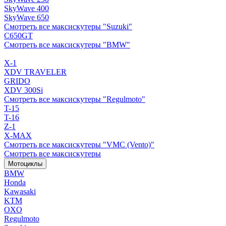
SkyWave 400
SkyWave 650
Смотреть все максискутеры "Suzuki"
C650GT
Смотреть все максискутеры "BMW"
X-1
XDV TRAVELER
GRIDO
XDV 300Si
Смотреть все максискутеры "Regulmoto"
T-15
T-16
Z-1
X-MAX
Смотреть все максискутеры "VMC (Vento)"
Смотреть все максискутеры
Мотоциклы
BMW
Honda
Kawasaki
KTM
OXO
Regulmoto