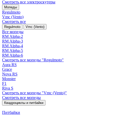
Смотреть все электро­скутеры
Мопеды
Regulmoto
Vmc (Vento)
Смотреть все
Regulmoto
Vmc (Vento)
Все мопеды
RM Alpha-2
RM Alpha-3
RM Alpha-4
RM Alpha-5
RM Alpha-6
Смотреть все мопеды "Regulmoto"
Aura RS
Grace
Nova RS
Monster
F1
Riva S
Смотреть все мопеды "Vmc (Vento)"
Смотреть все мопеды
Квадроциклы и питбайки
Питбайки