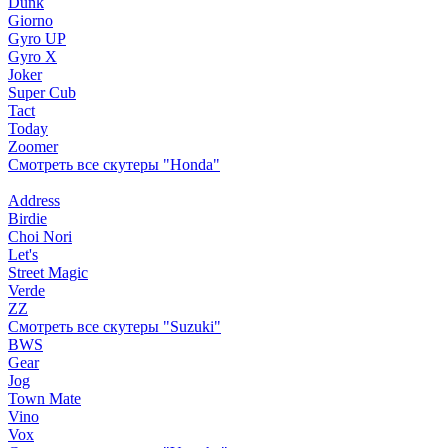
Dunk
Giorno
Gyro UP
Gyro X
Joker
Super Cub
Tact
Today
Zoomer
Смотреть все скутеры "Honda"
Address
Birdie
Choi Nori
Let's
Street Magic
Verde
ZZ
Смотреть все скутеры "Suzuki"
BWS
Gear
Jog
Town Mate
Vino
Vox