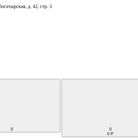
огатырская, д. 42, стр. 3
0
0
0 Р.