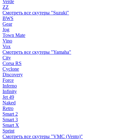
Verde
ZZ
Смотреть все скутеры "Suzuki"
BWS
Gear
Jog
Town Mate
Vino
Vox
Смотреть все скутеры "Yamaha"
City
Corsa RS
Cyclone
Discovery
Force
Inferno
Infinity
Jet 49
Naked
Retro
Smart 2
Smart 3
Smart X
Sprint
Смотреть все скутеры "VMC (Vento)"