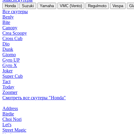
Honda
Suzuki
Yamaha
VMC (Vento)
Regulmoto
Vespa
Gl
Все скутеры
Benly
Bite
Canopy
Crea Scoopy
Cross Cub
Dio
Dunk
Giorno
Gyro UP
Gyro X
Joker
Super Cub
Tact
Today
Zoomer
Смотреть все скутеры "Honda"
Address
Birdie
Choi Nori
Let's
Street Magic