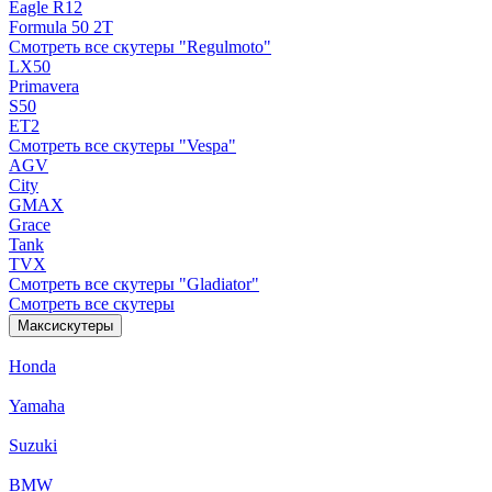
Eagle R12
Formula 50 2Т
Смотреть все скутеры "Regulmoto"
LX50
Primavera
S50
ET2
Смотреть все скутеры "Vespa"
AGV
City
GMAX
Grace
Tank
TVX
Смотреть все скутеры "Gladiator"
Смотреть все скутеры
Максискутеры
Honda
Yamaha
Suzuki
BMW