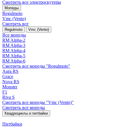
Смотреть все электро­скутеры
Мопеды
Regulmoto
Vmc (Vento)
Смотреть все
Regulmoto
Vmc (Vento)
Все мопеды
RM Alpha-2
RM Alpha-3
RM Alpha-4
RM Alpha-5
RM Alpha-6
Смотреть все мопеды "Regulmoto"
Aura RS
Grace
Nova RS
Monster
F1
Riva S
Смотреть все мопеды "Vmc (Vento)"
Смотреть все мопеды
Квадроциклы и питбайки
Питбайки