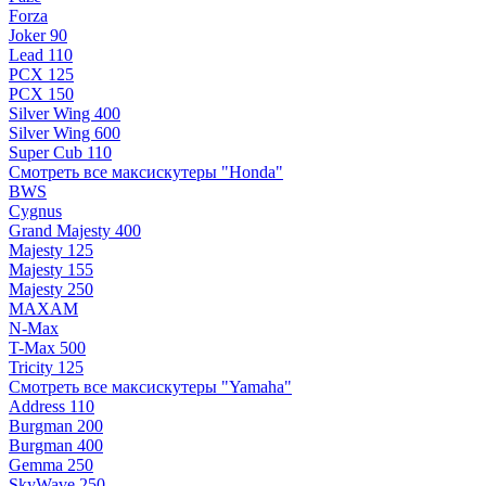
Forza
Joker 90
Lead 110
PCX 125
PCX 150
Silver Wing 400
Silver Wing 600
Super Cub 110
Смотреть все максискутеры "Honda"
BWS
Cygnus
Grand Majesty 400
Majesty 125
Majesty 155
Majesty 250
MAXAM
N-Max
T-Max 500
Tricity 125
Смотреть все максискутеры "Yamaha"
Address 110
Burgman 200
Burgman 400
Gemma 250
SkyWave 250