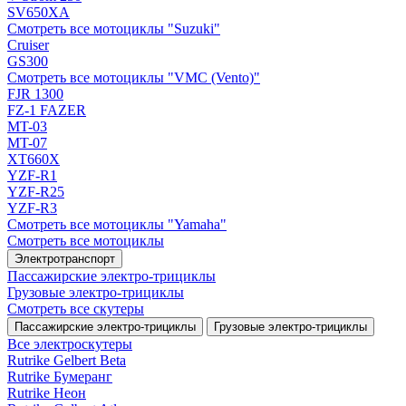
SV650XA
Смотреть все мотоциклы "Suzuki"
Cruiser
GS300
Смотреть все мотоциклы "VMC (Vento)"
FJR 1300
FZ-1 FAZER
MT-03
MT-07
XT660X
YZF-R1
YZF-R25
YZF-R3
Смотреть все мотоциклы "Yamaha"
Смотреть все мотоциклы
Электротранспорт
Пассажирские электро‑трициклы
Грузовые электро‑трициклы
Смотреть все скутеры
Пассажирские электро‑трициклы
Грузовые электро‑трициклы
Все электро­скутеры
Rutrike Gelbert Beta
Rutrike Бумеранг
Rutrike Неон