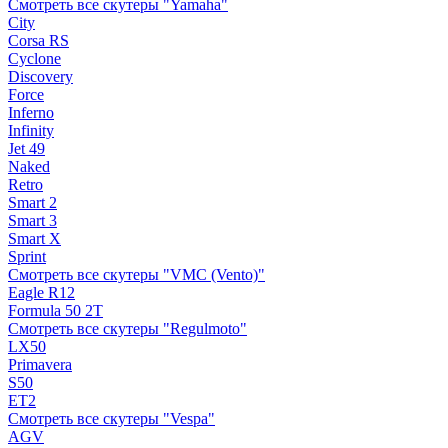
Смотреть все скутеры "Yamaha"
City
Corsa RS
Cyclone
Discovery
Force
Inferno
Infinity
Jet 49
Naked
Retro
Smart 2
Smart 3
Smart X
Sprint
Смотреть все скутеры "VMC (Vento)"
Eagle R12
Formula 50 2Т
Смотреть все скутеры "Regulmoto"
LX50
Primavera
S50
ET2
Смотреть все скутеры "Vespa"
AGV