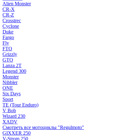
Alien Monster
CR-X
CR-Z
Crosstrec
Cyclone
Duke
Fargo
Fly
FTO
Grizzly
GTO
Lanza 2T
Legend 300
Monster
Nibbler
ONE
Six Days
Sport
TE (Tour Enduro)
V Bob
Wizard 230
XADV
Смотреть все мотоциклы "Regulmoto"
GIXXER 250
V-Strom 250