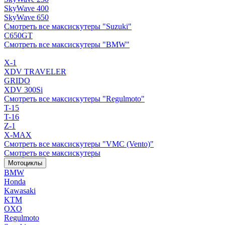
SkyWave 400
SkyWave 650
Смотреть все максискутеры "Suzuki"
C650GT
Смотреть все максискутеры "BMW"
X-1
XDV TRAVELER
GRIDO
XDV 300Si
Смотреть все максискутеры "Regulmoto"
T-15
T-16
Z-1
X-MAX
Смотреть все максискутеры "VMC (Vento)"
Смотреть все максискутеры
Мотоциклы
BMW
Honda
Kawasaki
KTM
OXO
Regulmoto