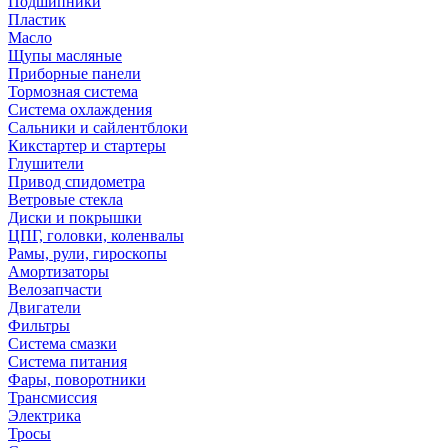
Подшипники
Пластик
Масло
Щупы масляные
Приборные панели
Тормозная система
Система охлаждения
Сальники и сайлентблоки
Кикстартер и стартеры
Глушители
Привод спидометра
Ветровые стекла
Диски и покрышки
ЦПГ, головки, коленвалы
Рамы, рули, гироскопы
Амортизаторы
Велозапчасти
Двигатели
Фильтры
Система смазки
Система питания
Фары, поворотники
Трансмиссия
Электрика
Тросы