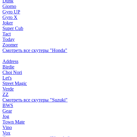
Dunk
Giorno
Gyro UP
Gyro X
Joker
Super Cub
Tact
Today
Zoomer
Смотреть все скутеры "Honda"
Address
Birdie
Choi Nori
Let's
Street Magic
Verde
ZZ
Смотреть все скутеры "Suzuki"
BWS
Gear
Jog
Town Mate
Vino
Vox