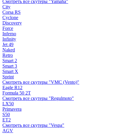
Смотреть все скутеры "Yamaha"
City
Corsa RS
Cyclone
Discovery
Force
Inferno
Infinity
Jet 49
Naked
Retro
Smart 2
Smart 3
Smart X
Sprint
Смотреть все скутеры "VMC (Vento)"
Eagle R12
Formula 50 2Т
Смотреть все скутеры "Regulmoto"
LX50
Primavera
S50
ET2
Смотреть все скутеры "Vespa"
AGV