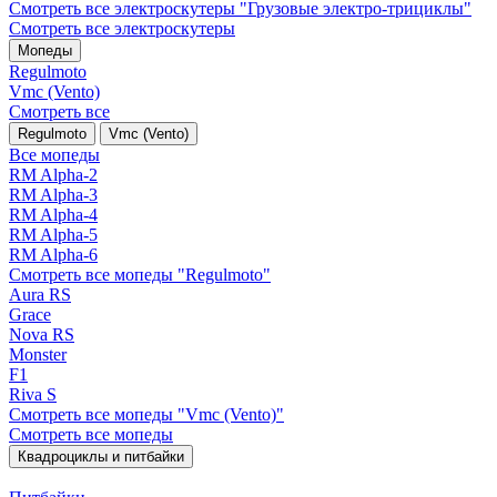
Смотреть все электро­скутеры "Грузовые электро‑трициклы"
Смотреть все электро­скутеры
Мопеды
Regulmoto
Vmc (Vento)
Смотреть все
Regulmoto
Vmc (Vento)
Все мопеды
RM Alpha-2
RM Alpha-3
RM Alpha-4
RM Alpha-5
RM Alpha-6
Смотреть все мопеды "Regulmoto"
Aura RS
Grace
Nova RS
Monster
F1
Riva S
Смотреть все мопеды "Vmc (Vento)"
Смотреть все мопеды
Квадроциклы и питбайки