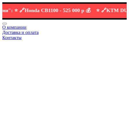
:
⭐️ 🔗
Honda CB1100 -
525 000 р 💰
⭐️ 🔗
KTM DUKE 69
О компании
Доставка и оплата
Контакты