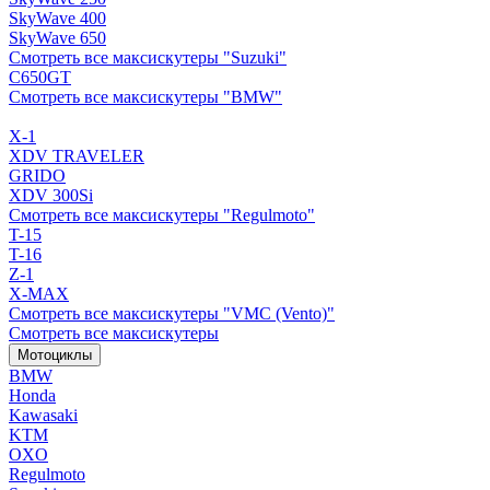
SkyWave 400
SkyWave 650
Смотреть все максискутеры "Suzuki"
C650GT
Смотреть все максискутеры "BMW"
X-1
XDV TRAVELER
GRIDO
XDV 300Si
Смотреть все максискутеры "Regulmoto"
T-15
T-16
Z-1
X-MAX
Смотреть все максискутеры "VMC (Vento)"
Смотреть все максискутеры
Мотоциклы
BMW
Honda
Kawasaki
KTM
OXO
Regulmoto