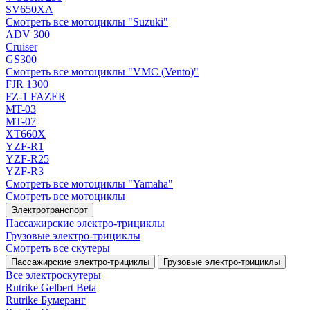
SV650XA
Смотреть все мотоциклы "Suzuki"
ADV 300
Cruiser
GS300
Смотреть все мотоциклы "VMC (Vento)"
FJR 1300
FZ-1 FAZER
MT-03
MT-07
XT660X
YZF-R1
YZF-R25
YZF-R3
Смотреть все мотоциклы "Yamaha"
Смотреть все мотоциклы
Электротранспорт
Пассажирские электро‑трициклы
Грузовые электро‑трициклы
Смотреть все скутеры
Пассажирские электро‑трициклы
Грузовые электро‑трициклы
Все электро­скутеры
Rutrike Gelbert Beta
Rutrike Бумеранг