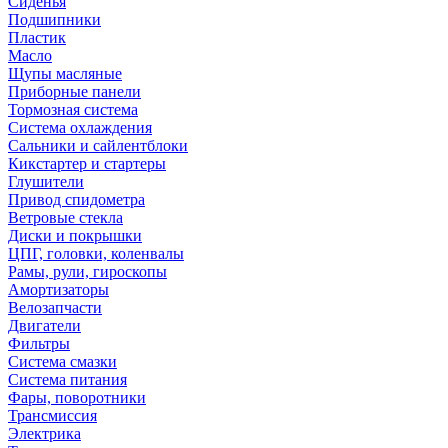
Сиденья
Подшипники
Пластик
Масло
Щупы масляные
Приборные панели
Тормозная система
Система охлаждения
Сальники и сайлентблоки
Кикстартер и стартеры
Глушители
Привод спидометра
Ветровые стекла
Диски и покрышки
ЦПГ, головки, коленвалы
Рамы, рули, гироскопы
Амортизаторы
Велозапчасти
Двигатели
Фильтры
Система смазки
Система питания
Фары, поворотники
Трансмиссия
Электрика