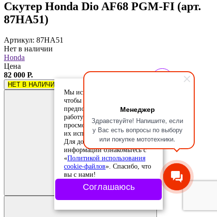
Скутер Honda Dio AF68 PGM-FI (арт.
87HA51)
Артикул: 87HA51
Нет в наличии
Honda
Цена
82 000 Р.
НЕТ В НАЛИЧИИ
Мы используем cookie-файлы,
чтобы учесть ваши
Менеджер
предпочтения и улучшить
работу сайта. Продолжая
Здравствуйте! Напишите, если
просмотр, вы соглашаетесь с
у Вас есть вопросы по выбору
их использованием.
или покупке мототехники.
Для дополнительной
информации ознакомьтесь с
«
Политикой использования
cookie-файлов
». Спасибо, что
Добавить в
вы с нами!
сравнение
Добавлено в
Соглашаюсь
сравнение