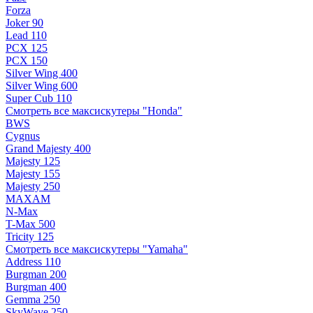
Forza
Joker 90
Lead 110
PCX 125
PCX 150
Silver Wing 400
Silver Wing 600
Super Cub 110
Смотреть все максискутеры "Honda"
BWS
Cygnus
Grand Majesty 400
Majesty 125
Majesty 155
Majesty 250
MAXAM
N-Max
T-Max 500
Tricity 125
Смотреть все максискутеры "Yamaha"
Address 110
Burgman 200
Burgman 400
Gemma 250
SkyWave 250