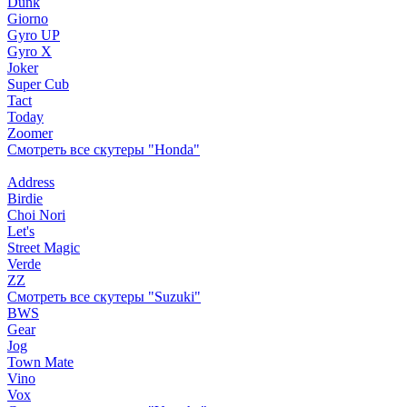
Dunk
Giorno
Gyro UP
Gyro X
Joker
Super Cub
Tact
Today
Zoomer
Смотреть все скутеры "Honda"
Address
Birdie
Choi Nori
Let's
Street Magic
Verde
ZZ
Смотреть все скутеры "Suzuki"
BWS
Gear
Jog
Town Mate
Vino
Vox