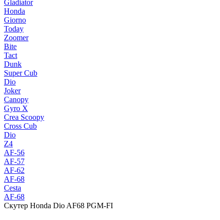
Gladiator
Honda
Giorno
Today
Zoomer
Bite
Tact
Dunk
Super Cub
Dio
Joker
Canopy
Gyro X
Crea Scoopy
Cross Cub
Dio
Z4
AF-56
AF-57
AF-62
AF-68
Cesta
AF-68
Скутер Honda Dio AF68 PGM-FI