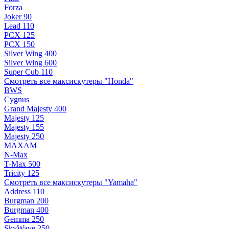
Forza
Joker 90
Lead 110
PCX 125
PCX 150
Silver Wing 400
Silver Wing 600
Super Cub 110
Смотреть все максискутеры "Honda"
BWS
Cygnus
Grand Majesty 400
Majesty 125
Majesty 155
Majesty 250
MAXAM
N-Max
T-Max 500
Tricity 125
Смотреть все максискутеры "Yamaha"
Address 110
Burgman 200
Burgman 400
Gemma 250
SkyWave 250