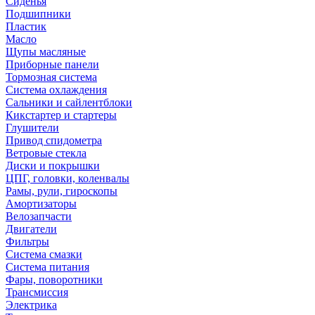
Сиденья
Подшипники
Пластик
Масло
Щупы масляные
Приборные панели
Тормозная система
Система охлаждения
Сальники и сайлентблоки
Кикстартер и стартеры
Глушители
Привод спидометра
Ветровые стекла
Диски и покрышки
ЦПГ, головки, коленвалы
Рамы, рули, гироскопы
Амортизаторы
Велозапчасти
Двигатели
Фильтры
Система смазки
Система питания
Фары, поворотники
Трансмиссия
Электрика