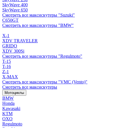
SkyWave 400
SkyWave 650
Смотреть все максискутеры "Suzuki"
C650GT
Смотреть все максискутеры "BMW"
X-1
XDV TRAVELER
GRIDO
XDV 300Si
Смотреть все максискутеры "Regulmoto"
T-15
T-16
Z-1
X-MAX
Смотреть все максискутеры "VMC (Vento)"
Смотреть все максискутеры
Мотоциклы
BMW
Honda
Kawasaki
KTM
OXO
Regulmoto