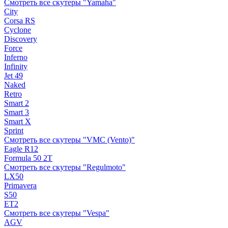
Смотреть все скутеры "Yamaha"
City
Corsa RS
Cyclone
Discovery
Force
Inferno
Infinity
Jet 49
Naked
Retro
Smart 2
Smart 3
Smart X
Sprint
Смотреть все скутеры "VMC (Vento)"
Eagle R12
Formula 50 2Т
Смотреть все скутеры "Regulmoto"
LX50
Primavera
S50
ET2
Смотреть все скутеры "Vespa"
AGV