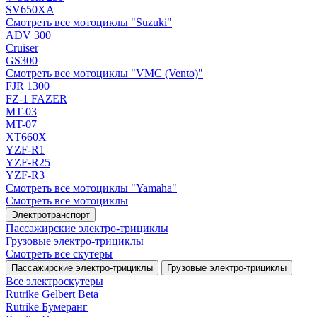
SV650XA
Смотреть все мотоциклы "Suzuki"
ADV 300
Cruiser
GS300
Смотреть все мотоциклы "VMC (Vento)"
FJR 1300
FZ-1 FAZER
MT-03
MT-07
XT660X
YZF-R1
YZF-R25
YZF-R3
Смотреть все мотоциклы "Yamaha"
Смотреть все мотоциклы
Электротранспорт
Пассажирские электро‑трициклы
Грузовые электро‑трициклы
Смотреть все скутеры
Пассажирские электро‑трициклы
Грузовые электро‑трициклы
Все электро­скутеры
Rutrike Gelbert Beta
Rutrike Бумеранг