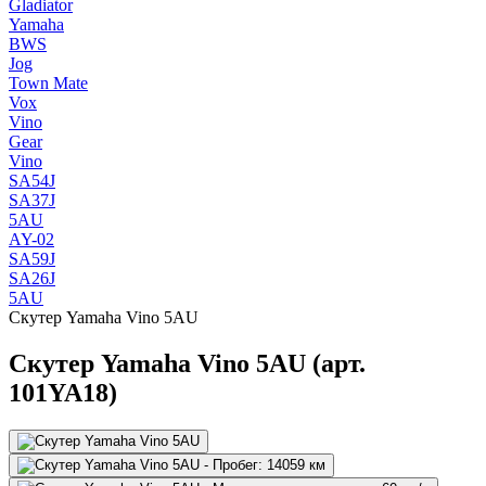
Gladiator
Yamaha
BWS
Jog
Town Mate
Vox
Vino
Gear
Vino
SA54J
SA37J
5AU
AY-02
SA59J
SA26J
5AU
Скутер Yamaha Vino 5AU
Скутер Yamaha Vino 5AU (арт.
101YA18)