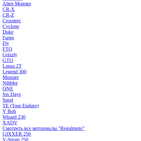
Alien Monster
CR-X
CR-Z
Crosstrec
Cyclone
Duke
Fargo
Fly
FTO
Grizzly
GTO
Lanza 2T
Legend 300
Monster
Nibbler
ONE
Six Days
Sport
TE (Tour Enduro)
V Bob
Wizard 230
XADV
Смотреть все мотоциклы "Regulmoto"
GIXXER 250
V-Strom 250