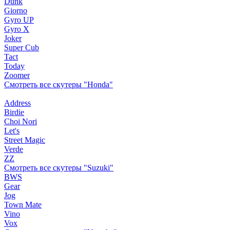
Dunk
Giorno
Gyro UP
Gyro X
Joker
Super Cub
Tact
Today
Zoomer
Смотреть все скутеры "Honda"
Address
Birdie
Choi Nori
Let's
Street Magic
Verde
ZZ
Смотреть все скутеры "Suzuki"
BWS
Gear
Jog
Town Mate
Vino
Vox