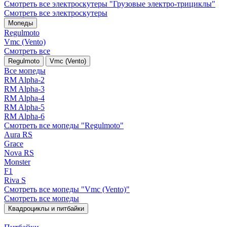
Смотреть все электро­скутеры "Грузовые электро‑трициклы"
Смотреть все электро­скутеры
Мопеды
Regulmoto
Vmc (Vento)
Смотреть все
Regulmoto
Vmc (Vento)
Все мопеды
RM Alpha-2
RM Alpha-3
RM Alpha-4
RM Alpha-5
RM Alpha-6
Смотреть все мопеды "Regulmoto"
Aura RS
Grace
Nova RS
Monster
F1
Riva S
Смотреть все мопеды "Vmc (Vento)"
Смотреть все мопеды
Квадроциклы и питбайки