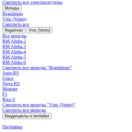
Смотреть все электро­скутеры
Мопеды
Regulmoto
Vmc (Vento)
Смотреть все
Regulmoto
Vmc (Vento)
Все мопеды
RM Alpha-2
RM Alpha-3
RM Alpha-4
RM Alpha-5
RM Alpha-6
Смотреть все мопеды "Regulmoto"
Aura RS
Grace
Nova RS
Monster
F1
Riva S
Смотреть все мопеды "Vmc (Vento)"
Смотреть все мопеды
Квадроциклы и питбайки
Питбайки