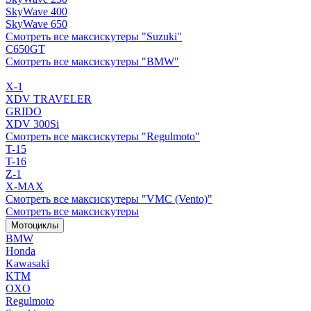
SkyWave 400
SkyWave 650
Смотреть все максискутеры "Suzuki"
C650GT
Смотреть все максискутеры "BMW"
X-1
XDV TRAVELER
GRIDO
XDV 300Si
Смотреть все максискутеры "Regulmoto"
T-15
T-16
Z-1
X-MAX
Смотреть все максискутеры "VMC (Vento)"
Смотреть все максискутеры
Мотоциклы
BMW
Honda
Kawasaki
KTM
OXO
Regulmoto