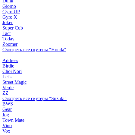
Dunk
Giorno
Gyro UP
Gyro X
Joker
Super Cub
Tact
Today
Zoomer
Смотреть все скутеры "Honda"
Address
Birdie
Choi Nori
Let's
Street Magic
Verde
ZZ
Смотреть все скутеры "Suzuki"
BWS
Gear
Jog
Town Mate
Vino
Vox