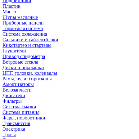
Подшипники
Пластик
Масло
Щупы масляные
Приборные панели
Тормозная система
Система охлаждения
Сальники и сайлентблоки
Кикстартер и стартеры
Глушители
Привод спидометра
Ветровые стекла
Диски и покрышки
ЦПГ, головки, коленвалы
Рамы, рули, гироскопы
Амортизаторы
Велозапчасти
Двигатели
Фильтры
Система смазки
Система питания
Фары, поворотники
Трансмиссия
Электрика
Тросы