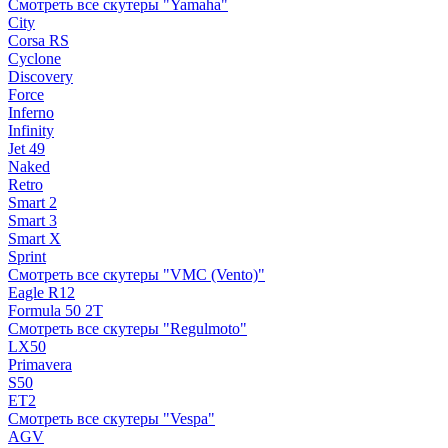
Смотреть все скутеры "Yamaha"
City
Corsa RS
Cyclone
Discovery
Force
Inferno
Infinity
Jet 49
Naked
Retro
Smart 2
Smart 3
Smart X
Sprint
Смотреть все скутеры "VMC (Vento)"
Eagle R12
Formula 50 2Т
Смотреть все скутеры "Regulmoto"
LX50
Primavera
S50
ET2
Смотреть все скутеры "Vespa"
AGV