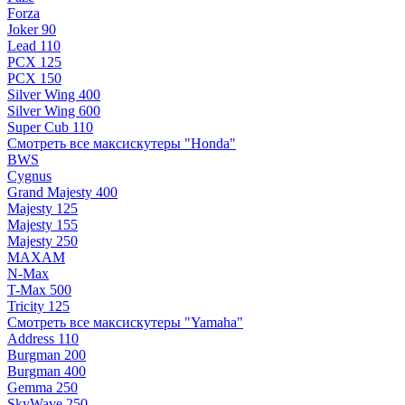
Forza
Joker 90
Lead 110
PCX 125
PCX 150
Silver Wing 400
Silver Wing 600
Super Cub 110
Смотреть все максискутеры "Honda"
BWS
Cygnus
Grand Majesty 400
Majesty 125
Majesty 155
Majesty 250
MAXAM
N-Max
T-Max 500
Tricity 125
Смотреть все максискутеры "Yamaha"
Address 110
Burgman 200
Burgman 400
Gemma 250
SkyWave 250