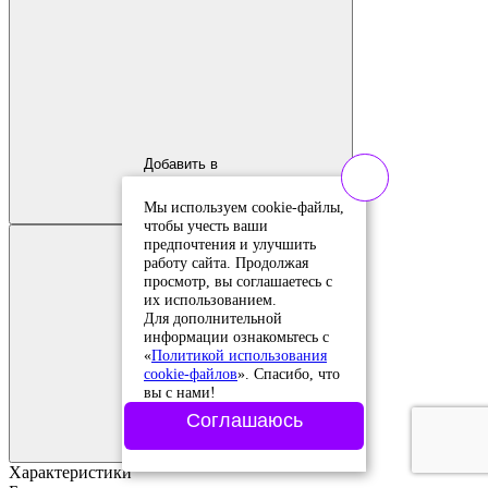
Добавить в
сравнение
Добавлено в
Мы используем cookie-файлы,
сравнение
чтобы учесть ваши
предпочтения и улучшить
работу сайта. Продолжая
просмотр, вы соглашаетесь с
их использованием.
Для дополнительной
информации ознакомьтесь с
«
Политикой использования
cookie-файлов
». Спасибо, что
вы с нами!
Добавить в
Соглашаюсь
избранное
Добавлено в
избранное
Характеристики