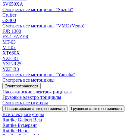
SV650XA
Смотреть все мотоциклы "Suzuki"
Cruiser
GS300
Смотреть все мотоциклы "VMC (Vento)"
FJR 1300
FZ-1 FAZER
MT-03
MT-07
XT660X
YZF-R1
YZF-R25
YZF-R3
Смотреть все мотоциклы "Yamaha"
Смотреть все мотоциклы
Электротранспорт
Пассажирские электро‑трициклы
Грузовые электро‑трициклы
Смотреть все скутеры
Пассажирские электро‑трициклы
Грузовые электро‑трициклы
Все электро­скутеры
Rutrike Gelbert Beta
Rutrike Бумеранг
Rutrike Неон