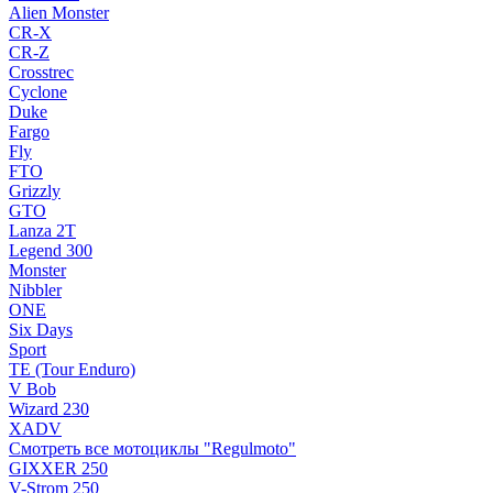
Alien Monster
CR-X
CR-Z
Crosstrec
Cyclone
Duke
Fargo
Fly
FTO
Grizzly
GTO
Lanza 2T
Legend 300
Monster
Nibbler
ONE
Six Days
Sport
TE (Tour Enduro)
V Bob
Wizard 230
XADV
Смотреть все мотоциклы "Regulmoto"
GIXXER 250
V-Strom 250