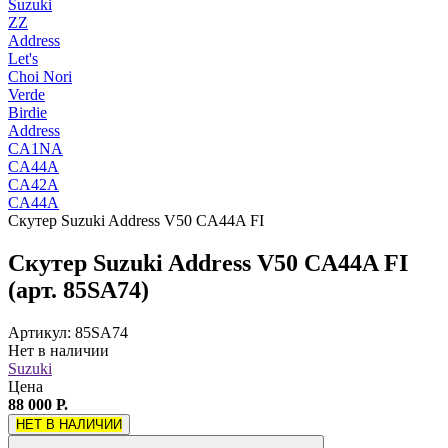
Suzuki
ZZ
Address
Let's
Choi Nori
Verde
Birdie
Address
CA1NA
CA44A
CA42A
CA44A
Скутер Suzuki Address V50 CA44A FI
Скутер Suzuki Address V50 CA44A FI
(арт. 85SA74)
Артикул: 85SA74
Нет в наличии
Suzuki
Цена
88 000 Р.
НЕТ В НАЛИЧИИ