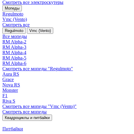
Смотреть все электро­скутеры
Мопеды
Regulmoto
Vmc (Vento)
Смотреть все
Regulmoto
Vmc (Vento)
Все мопеды
RM Alpha-2
RM Alpha-3
RM Alpha-4
RM Alpha-5
RM Alpha-6
Смотреть все мопеды "Regulmoto"
Aura RS
Grace
Nova RS
Monster
F1
Riva S
Смотреть все мопеды "Vmc (Vento)"
Смотреть все мопеды
Квадроциклы и питбайки
Питбайки