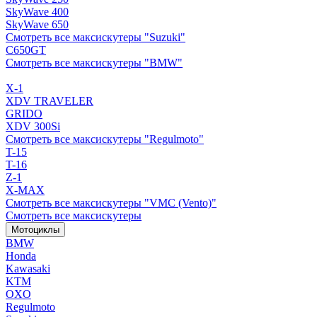
SkyWave 400
SkyWave 650
Смотреть все максискутеры "Suzuki"
C650GT
Смотреть все максискутеры "BMW"
X-1
XDV TRAVELER
GRIDO
XDV 300Si
Смотреть все максискутеры "Regulmoto"
T-15
T-16
Z-1
X-MAX
Смотреть все максискутеры "VMC (Vento)"
Смотреть все максискутеры
Мотоциклы
BMW
Honda
Kawasaki
KTM
OXO
Regulmoto