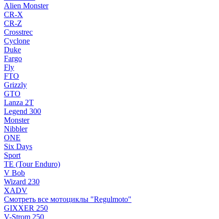
Alien Monster
CR-X
CR-Z
Crosstrec
Cyclone
Duke
Fargo
Fly
FTO
Grizzly
GTO
Lanza 2T
Legend 300
Monster
Nibbler
ONE
Six Days
Sport
TE (Tour Enduro)
V Bob
Wizard 230
XADV
Смотреть все мотоциклы "Regulmoto"
GIXXER 250
V-Strom 250