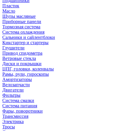
Подшипники
Пластик
Масло
Щупы масляные
Приборные панели
Тормозная система
Система охлаждения
Сальники и сайлентблоки
Кикстартер и стартеры
Глушители
Привод спидометра
Ветровые стекла
Диски и покрышки
ЦПГ, головки, коленвалы
Рамы, рули, гироскопы
Амортизаторы
Велозапчасти
Двигатели
Фильтры
Система смазки
Система питания
Фары, поворотники
Трансмиссия
Электрика
Тросы