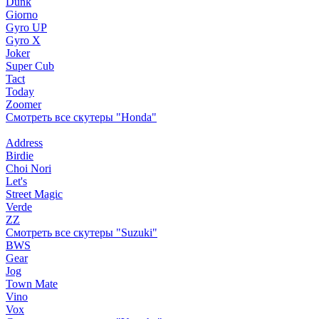
Dunk
Giorno
Gyro UP
Gyro X
Joker
Super Cub
Tact
Today
Zoomer
Смотреть все скутеры "Honda"
Address
Birdie
Choi Nori
Let's
Street Magic
Verde
ZZ
Смотреть все скутеры "Suzuki"
BWS
Gear
Jog
Town Mate
Vino
Vox