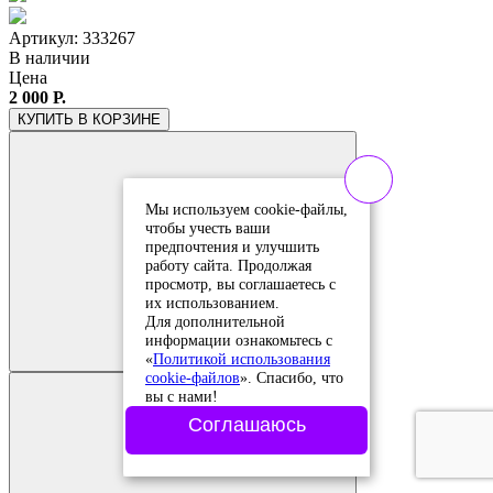
Артикул: 333267
В наличии
Цена
2 000 Р.
КУПИТЬ
В КОРЗИНЕ
Мы используем cookie-файлы,
чтобы учесть ваши
предпочтения и улучшить
работу сайта. Продолжая
просмотр, вы соглашаетесь с
их использованием.
Добавить в
Для дополнительной
сравнение
информации ознакомьтесь с
Добавлено в
«
Политикой использования
сравнение
cookie-файлов
». Спасибо, что
вы с нами!
Соглашаюсь