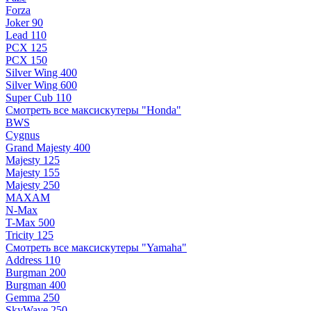
Forza
Joker 90
Lead 110
PCX 125
PCX 150
Silver Wing 400
Silver Wing 600
Super Cub 110
Смотреть все максискутеры "Honda"
BWS
Cygnus
Grand Majesty 400
Majesty 125
Majesty 155
Majesty 250
MAXAM
N-Max
T-Max 500
Tricity 125
Смотреть все максискутеры "Yamaha"
Address 110
Burgman 200
Burgman 400
Gemma 250
SkyWave 250