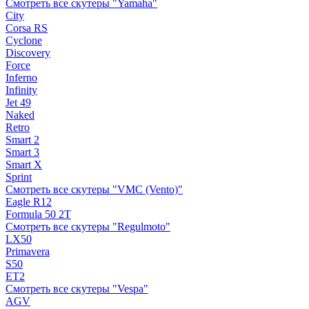
Смотреть все скутеры "Yamaha"
City
Corsa RS
Cyclone
Discovery
Force
Inferno
Infinity
Jet 49
Naked
Retro
Smart 2
Smart 3
Smart X
Sprint
Смотреть все скутеры "VMC (Vento)"
Eagle R12
Formula 50 2Т
Смотреть все скутеры "Regulmoto"
LX50
Primavera
S50
ET2
Смотреть все скутеры "Vespa"
AGV