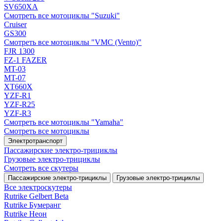
SV650XA
Смотреть все мотоциклы "Suzuki"
Cruiser
GS300
Смотреть все мотоциклы "VMC (Vento)"
FJR 1300
FZ-1 FAZER
MT-03
MT-07
XT660X
YZF-R1
YZF-R25
YZF-R3
Смотреть все мотоциклы "Yamaha"
Смотреть все мотоциклы
Электротранспорт
Пассажирские электро‑трициклы
Грузовые электро‑трициклы
Смотреть все скутеры
Пассажирские электро‑трициклы
Грузовые электро‑трициклы
Все электро­скутеры
Rutrike Gelbert Beta
Rutrike Бумеранг
Rutrike Неон