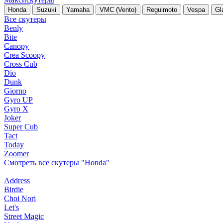
Honda
Suzuki
Yamaha
VMC (Vento)
Regulmoto
Vespa
Gl
Все скутеры
Benly
Bite
Canopy
Crea Scoopy
Cross Cub
Dio
Dunk
Giorno
Gyro UP
Gyro X
Joker
Super Cub
Tact
Today
Zoomer
Смотреть все скутеры "Honda"
Address
Birdie
Choi Nori
Let's
Street Magic