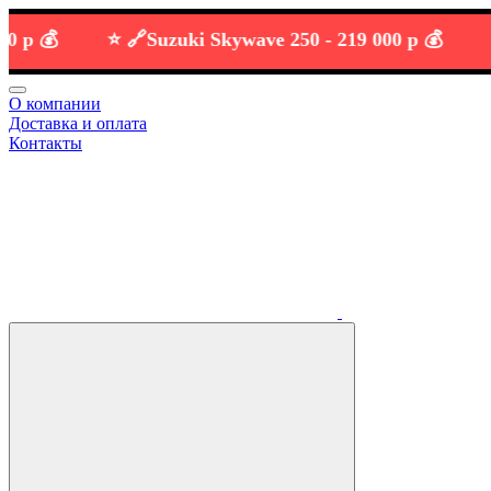
💰
⭐️ 🔗
Suzuki Skywave 250 -
219 000 р 💰
О компании
Доставка и оплата
Контакты