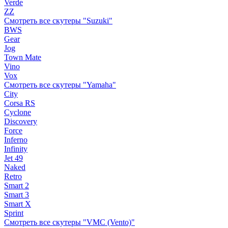
Verde
ZZ
Смотреть все скутеры "Suzuki"
BWS
Gear
Jog
Town Mate
Vino
Vox
Смотреть все скутеры "Yamaha"
City
Corsa RS
Cyclone
Discovery
Force
Inferno
Infinity
Jet 49
Naked
Retro
Smart 2
Smart 3
Smart X
Sprint
Смотреть все скутеры "VMC (Vento)"