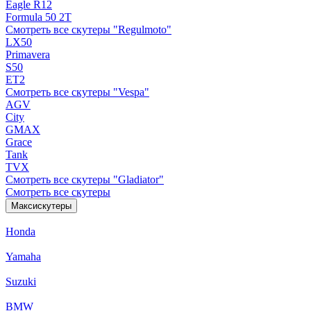
Eagle R12
Formula 50 2Т
Смотреть все скутеры "Regulmoto"
LX50
Primavera
S50
ET2
Смотреть все скутеры "Vespa"
AGV
City
GMAX
Grace
Tank
TVX
Смотреть все скутеры "Gladiator"
Смотреть все скутеры
Максискутеры
Honda
Yamaha
Suzuki
BMW