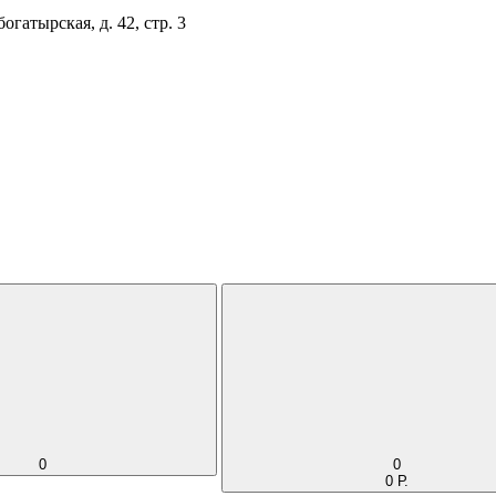
огатырская, д. 42, стр. 3
0
0
0 Р.