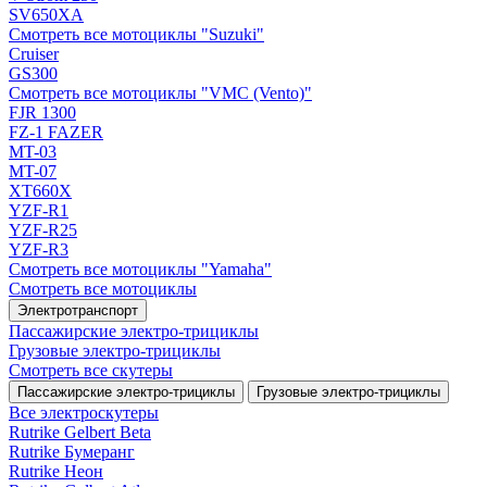
SV650XA
Смотреть все мотоциклы "Suzuki"
Cruiser
GS300
Смотреть все мотоциклы "VMC (Vento)"
FJR 1300
FZ-1 FAZER
MT-03
MT-07
XT660X
YZF-R1
YZF-R25
YZF-R3
Смотреть все мотоциклы "Yamaha"
Смотреть все мотоциклы
Электротранспорт
Пассажирские электро‑трициклы
Грузовые электро‑трициклы
Смотреть все скутеры
Пассажирские электро‑трициклы
Грузовые электро‑трициклы
Все электро­скутеры
Rutrike Gelbert Beta
Rutrike Бумеранг
Rutrike Неон