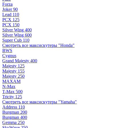
Forza
Joker 90
Lead 110
PCX 125
PCX 150
Silver Wing 400
Silver Wing 600
Super Cub 110
Смотреть все максискутеры "Honda"
BWS
Cygnus
Grand Majesty 400
Majesty 125
Majesty 155
Majesty 250
MAXAM
N-Max
T-Max 500
Tricity 125
Смотреть все максискутеры "Yamaha"
Address 110
Burgman 200
Burgman 400
Gemma 250
SkyWave 250