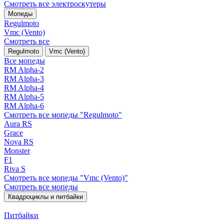
Смотреть все электро­скутеры
Мопеды
Regulmoto
Vmc (Vento)
Смотреть все
Regulmoto
Vmc (Vento)
Все мопеды
RM Alpha-2
RM Alpha-3
RM Alpha-4
RM Alpha-5
RM Alpha-6
Смотреть все мопеды "Regulmoto"
Aura RS
Grace
Nova RS
Monster
F1
Riva S
Смотреть все мопеды "Vmc (Vento)"
Смотреть все мопеды
Квадроциклы и питбайки
Питбайки