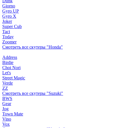
Dunk
Giorno
Gyro UP
Gyro X
Joker
Super Cub
Tact
Today
Zoomer
Смотреть все скутеры "Honda"
Address
Birdie
Choi Nori
Let's
Street Magic
Verde
ZZ
Смотреть все скутеры "Suzuki"
BWS
Gear
Jog
Town Mate
Vino
Vox