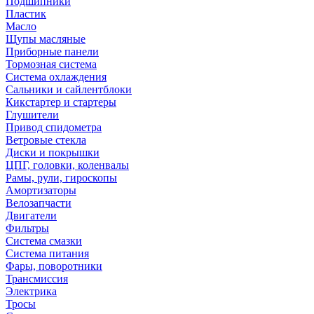
Подшипники
Пластик
Масло
Щупы масляные
Приборные панели
Тормозная система
Система охлаждения
Сальники и сайлентблоки
Кикстартер и стартеры
Глушители
Привод спидометра
Ветровые стекла
Диски и покрышки
ЦПГ, головки, коленвалы
Рамы, рули, гироскопы
Амортизаторы
Велозапчасти
Двигатели
Фильтры
Система смазки
Система питания
Фары, поворотники
Трансмиссия
Электрика
Тросы