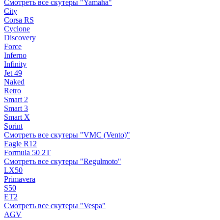
Смотреть все скутеры "Yamaha"
City
Corsa RS
Cyclone
Discovery
Force
Inferno
Infinity
Jet 49
Naked
Retro
Smart 2
Smart 3
Smart X
Sprint
Смотреть все скутеры "VMC (Vento)"
Eagle R12
Formula 50 2Т
Смотреть все скутеры "Regulmoto"
LX50
Primavera
S50
ET2
Смотреть все скутеры "Vespa"
AGV