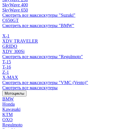
SkyWave 400
SkyWave 650
Смотреть все максискутеры "Suzuki"
C650GT
Смотреть все максискутеры "BMW"
X-1
XDV TRAVELER
GRIDO
XDV 300Si
Смотреть все максискутеры "Regulmoto"
T-15
T-16
Z-1
X-MAX
Смотреть все максискутеры "VMC (Vento)"
Смотреть все максискутеры
Мотоциклы
BMW
Honda
Kawasaki
KTM
OXO
Regulmoto