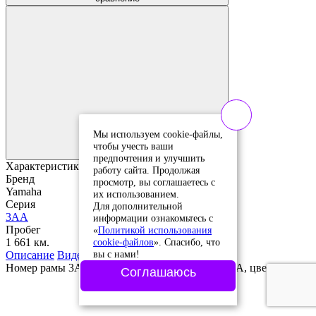
Добавить в
избранное
Мы используем cookie-файлы,
Добавлено в
чтобы учесть ваши
избранное
предпочтения и улучшить
Характеристики
работу сайта. Продолжая
Бренд
просмотр, вы соглашаетесь с
Yamaha
их использованием.
Серия
Для дополнительной
3AA
информации ознакомьтесь с
Пробег
«
Политикой использования
cookie-файлов
». Спасибо, что
1 661 км.
вы с нами!
Описание
Видео
Номер рамы 3AA-095855, модель двигателя 3AA, цвет Синий
Соглашаюсь