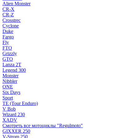
Alien Monster
CR-X
CR-Z
Crosstrec
Cyclone
Duke
Fargo
Fly
FTO
Grizzly
GTO
Lanza 2T
Legend 300
Monster
Nibbler
ONE
Six Days
Sport
TE (Tour Enduro)
V Bob
Wizard 230
XADV
Смотреть все мотоциклы "Regulmoto"
GIXXER 250
V-Strom 250