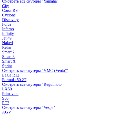
Смотреть все скутеры "Yamaha"
City
Corsa RS
Cyclone
Discovery
Force
Inferno
Infinity
Jet 49
Naked
Retro
Smart 2
Smart 3
Smart X
Sprint
Смотреть все скутеры "VMC (Vento)"
Eagle R12
Formula 50 2Т
Смотреть все скутеры "Regulmoto"
LX50
Primavera
S50
ET2
Смотреть все скутеры "Vespa"
AGV