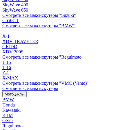
SkyWave 400
SkyWave 650
Смотреть все максискутеры "Suzuki"
C650GT
Смотреть все максискутеры "BMW"
X-1
XDV TRAVELER
GRIDO
XDV 300Si
Смотреть все максискутеры "Regulmoto"
T-15
T-16
Z-1
X-MAX
Смотреть все максискутеры "VMC (Vento)"
Смотреть все максискутеры
Мотоциклы
BMW
Honda
Kawasaki
KTM
OXO
Regulmoto