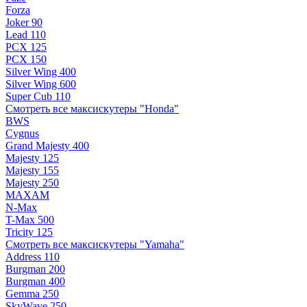
Forza
Joker 90
Lead 110
PCX 125
PCX 150
Silver Wing 400
Silver Wing 600
Super Cub 110
Смотреть все максискутеры "Honda"
BWS
Cygnus
Grand Majesty 400
Majesty 125
Majesty 155
Majesty 250
MAXAM
N-Max
T-Max 500
Tricity 125
Смотреть все максискутеры "Yamaha"
Address 110
Burgman 200
Burgman 400
Gemma 250
SkyWave 250