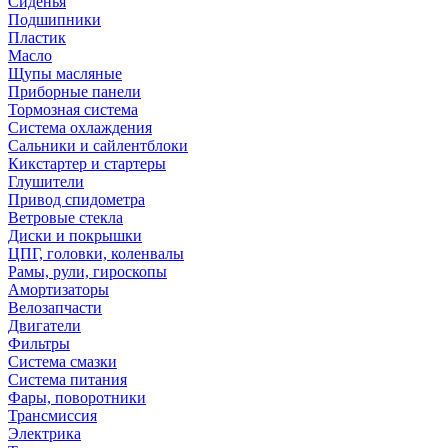
Сиденья
Подшипники
Пластик
Масло
Щупы масляные
Приборные панели
Тормозная система
Система охлаждения
Сальники и сайлентблоки
Кикстартер и стартеры
Глушители
Привод спидометра
Ветровые стекла
Диски и покрышки
ЦПГ, головки, коленвалы
Рамы, рули, гироскопы
Амортизаторы
Велозапчасти
Двигатели
Фильтры
Система смазки
Система питания
Фары, поворотники
Трансмиссия
Электрика