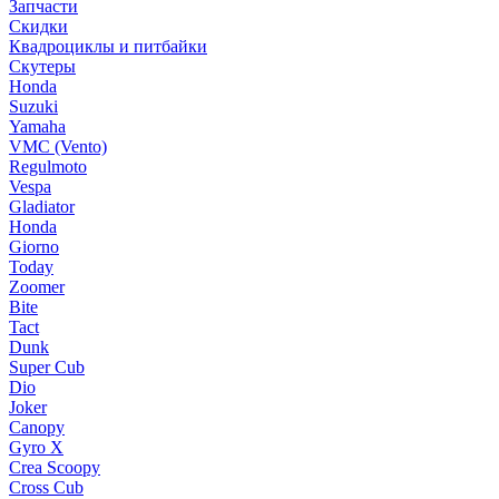
Запчасти
Скидки
Квадроциклы и питбайки
Скутеры
Honda
Suzuki
Yamaha
VMC (Vento)
Regulmoto
Vespa
Gladiator
Honda
Giorno
Today
Zoomer
Bite
Tact
Dunk
Super Cub
Dio
Joker
Canopy
Gyro X
Crea Scoopy
Cross Cub