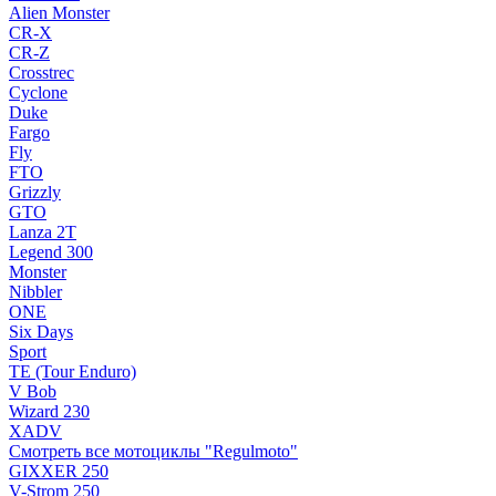
Alien Monster
CR-X
CR-Z
Crosstrec
Cyclone
Duke
Fargo
Fly
FTO
Grizzly
GTO
Lanza 2T
Legend 300
Monster
Nibbler
ONE
Six Days
Sport
TE (Tour Enduro)
V Bob
Wizard 230
XADV
Смотреть все мотоциклы "Regulmoto"
GIXXER 250
V-Strom 250