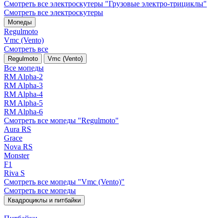
Смотреть все электро­скутеры "Грузовые электро‑трициклы"
Смотреть все электро­скутеры
Мопеды
Regulmoto
Vmc (Vento)
Смотреть все
Regulmoto
Vmc (Vento)
Все мопеды
RM Alpha-2
RM Alpha-3
RM Alpha-4
RM Alpha-5
RM Alpha-6
Смотреть все мопеды "Regulmoto"
Aura RS
Grace
Nova RS
Monster
F1
Riva S
Смотреть все мопеды "Vmc (Vento)"
Смотреть все мопеды
Квадроциклы и питбайки