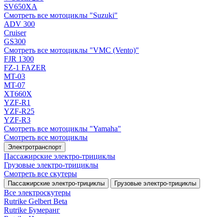
SV650XA
Смотреть все мотоциклы "Suzuki"
ADV 300
Cruiser
GS300
Смотреть все мотоциклы "VMC (Vento)"
FJR 1300
FZ-1 FAZER
MT-03
MT-07
XT660X
YZF-R1
YZF-R25
YZF-R3
Смотреть все мотоциклы "Yamaha"
Смотреть все мотоциклы
Электротранспорт
Пассажирские электро‑трициклы
Грузовые электро‑трициклы
Смотреть все скутеры
Пассажирские электро‑трициклы
Грузовые электро‑трициклы
Все электро­скутеры
Rutrike Gelbert Beta
Rutrike Бумеранг