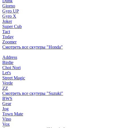
Dunk
Giorno
Gyro UP
Gyro X
Joker
Super Cub
Tact
Today
Zoomer
Смотреть все скутеры "Honda"
Address
Birdie
Choi Nori
Let's
Street Magic
Verde
ZZ
Смотреть все скутеры "Suzuki"
BWS
Gear
Jog
Town Mate
Vino
Vox