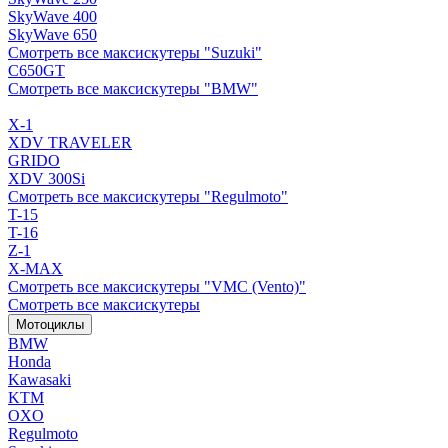
SkyWave 400
SkyWave 650
Смотреть все максискутеры "Suzuki"
C650GT
Смотреть все максискутеры "BMW"
X-1
XDV TRAVELER
GRIDO
XDV 300Si
Смотреть все максискутеры "Regulmoto"
T-15
T-16
Z-1
X-MAX
Смотреть все максискутеры "VMC (Vento)"
Смотреть все максискутеры
Мотоциклы
BMW
Honda
Kawasaki
KTM
OXO
Regulmoto