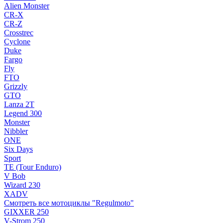
Alien Monster
CR-X
CR-Z
Crosstrec
Cyclone
Duke
Fargo
Fly
FTO
Grizzly
GTO
Lanza 2T
Legend 300
Monster
Nibbler
ONE
Six Days
Sport
TE (Tour Enduro)
V Bob
Wizard 230
XADV
Смотреть все мотоциклы "Regulmoto"
GIXXER 250
V-Strom 250