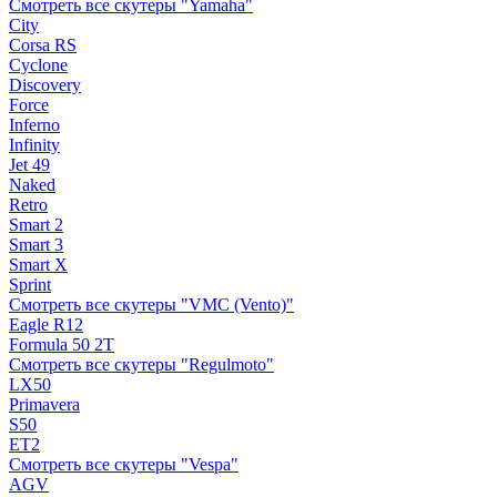
Смотреть все скутеры "Yamaha"
City
Corsa RS
Cyclone
Discovery
Force
Inferno
Infinity
Jet 49
Naked
Retro
Smart 2
Smart 3
Smart X
Sprint
Смотреть все скутеры "VMC (Vento)"
Eagle R12
Formula 50 2Т
Смотреть все скутеры "Regulmoto"
LX50
Primavera
S50
ET2
Смотреть все скутеры "Vespa"
AGV