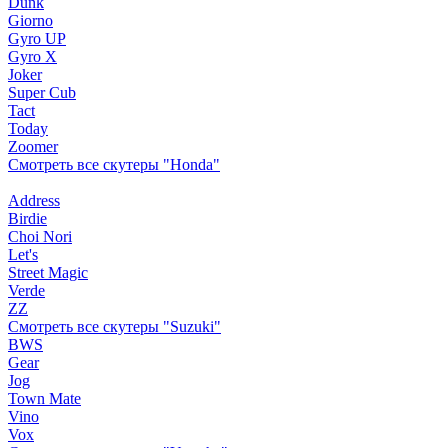
Dunk
Giorno
Gyro UP
Gyro X
Joker
Super Cub
Tact
Today
Zoomer
Смотреть все скутеры "Honda"
Address
Birdie
Choi Nori
Let's
Street Magic
Verde
ZZ
Смотреть все скутеры "Suzuki"
BWS
Gear
Jog
Town Mate
Vino
Vox