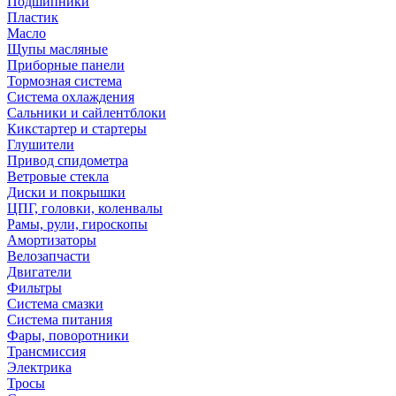
Подшипники
Пластик
Масло
Щупы масляные
Приборные панели
Тормозная система
Система охлаждения
Сальники и сайлентблоки
Кикстартер и стартеры
Глушители
Привод спидометра
Ветровые стекла
Диски и покрышки
ЦПГ, головки, коленвалы
Рамы, рули, гироскопы
Амортизаторы
Велозапчасти
Двигатели
Фильтры
Система смазки
Система питания
Фары, поворотники
Трансмиссия
Электрика
Тросы