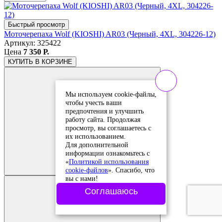
Быстрый просмотр
Моточерепаха Wolf (KIOSHI) AR03 (Черный, 4XL, 304226-12)
Артикул: 325422
Цена
7 350 Р.
КУПИТЬ
В КОРЗИНЕ
Мы используем cookie-файлы,
чтобы учесть ваши
предпочтения и улучшить
работу сайта. Продолжая
просмотр, вы соглашаетесь с
их использованием.
Для дополнительной
Добавить в
информации ознакомьтесь с
сравнение
«
Политикой использования
Добавлено в
cookie-файлов
». Спасибо, что
сравнение
вы с нами!
Соглашаюсь