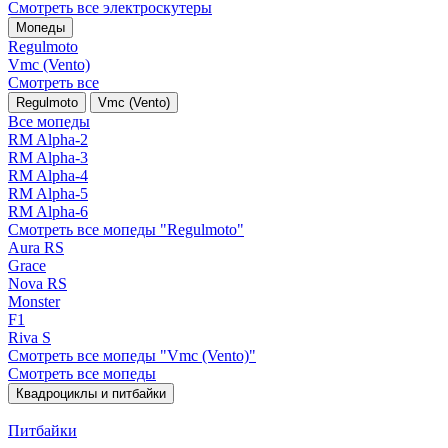
Смотреть все электро­скутеры
Мопеды
Regulmoto
Vmc (Vento)
Смотреть все
Regulmoto
Vmc (Vento)
Все мопеды
RM Alpha-2
RM Alpha-3
RM Alpha-4
RM Alpha-5
RM Alpha-6
Смотреть все мопеды "Regulmoto"
Aura RS
Grace
Nova RS
Monster
F1
Riva S
Смотреть все мопеды "Vmc (Vento)"
Смотреть все мопеды
Квадроциклы и питбайки
Питбайки