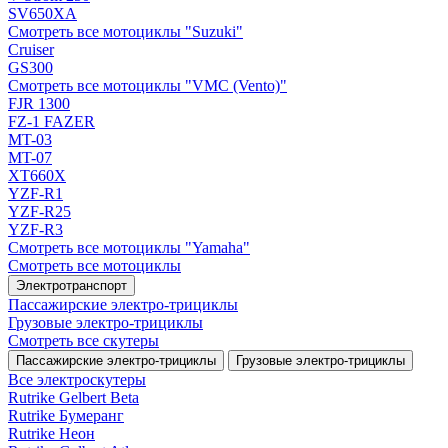
SV650XA
Смотреть все мотоциклы "Suzuki"
Cruiser
GS300
Смотреть все мотоциклы "VMC (Vento)"
FJR 1300
FZ-1 FAZER
MT-03
MT-07
XT660X
YZF-R1
YZF-R25
YZF-R3
Смотреть все мотоциклы "Yamaha"
Смотреть все мотоциклы
Электротранспорт
Пассажирские электро‑трициклы
Грузовые электро‑трициклы
Смотреть все скутеры
Пассажирские электро‑трициклы
Грузовые электро‑трициклы
Все электро­скутеры
Rutrike Gelbert Beta
Rutrike Бумеранг
Rutrike Неон