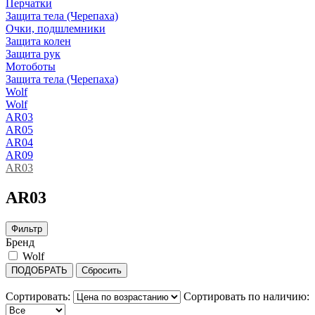
Перчатки
Защита тела (Черепаха)
Очки, подшлемники
Защита колен
Защита рук
Мотоботы
Защита тела (Черепаха)
Wolf
Wolf
AR03
AR05
AR04
AR09
AR03
AR03
Фильтр
Бренд
Wolf
ПОДОБРАТЬ
Сбросить
Сортировать:
Сортировать по наличию: