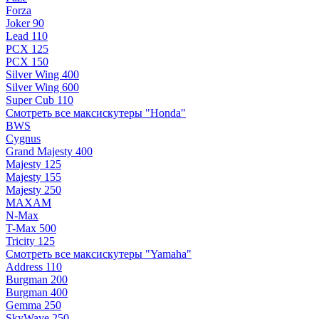
Forza
Joker 90
Lead 110
PCX 125
PCX 150
Silver Wing 400
Silver Wing 600
Super Cub 110
Смотреть все максискутеры "Honda"
BWS
Cygnus
Grand Majesty 400
Majesty 125
Majesty 155
Majesty 250
MAXAM
N-Max
T-Max 500
Tricity 125
Смотреть все максискутеры "Yamaha"
Address 110
Burgman 200
Burgman 400
Gemma 250
SkyWave 250