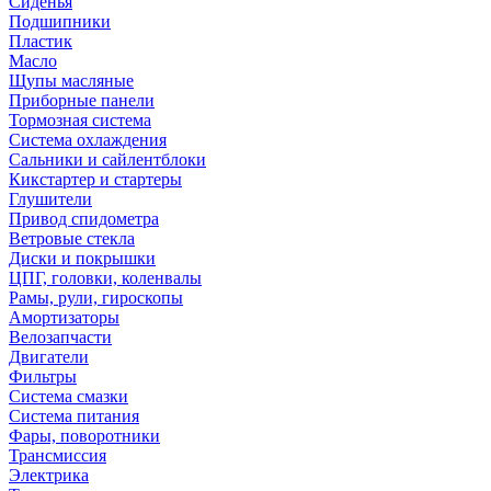
Сиденья
Подшипники
Пластик
Масло
Щупы масляные
Приборные панели
Тормозная система
Система охлаждения
Сальники и сайлентблоки
Кикстартер и стартеры
Глушители
Привод спидометра
Ветровые стекла
Диски и покрышки
ЦПГ, головки, коленвалы
Рамы, рули, гироскопы
Амортизаторы
Велозапчасти
Двигатели
Фильтры
Система смазки
Система питания
Фары, поворотники
Трансмиссия
Электрика