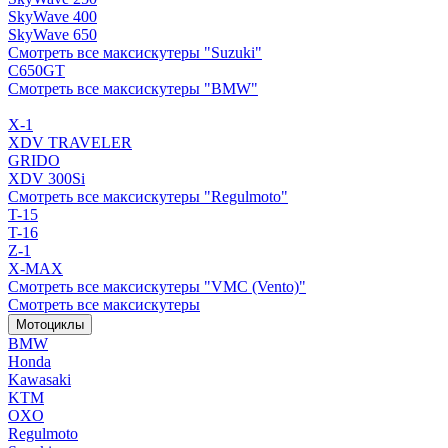
SkyWave 400
SkyWave 650
Смотреть все максискутеры "Suzuki"
C650GT
Смотреть все максискутеры "BMW"
X-1
XDV TRAVELER
GRIDO
XDV 300Si
Смотреть все максискутеры "Regulmoto"
T-15
T-16
Z-1
X-MAX
Смотреть все максискутеры "VMC (Vento)"
Смотреть все максискутеры
Мотоциклы
BMW
Honda
Kawasaki
KTM
OXO
Regulmoto