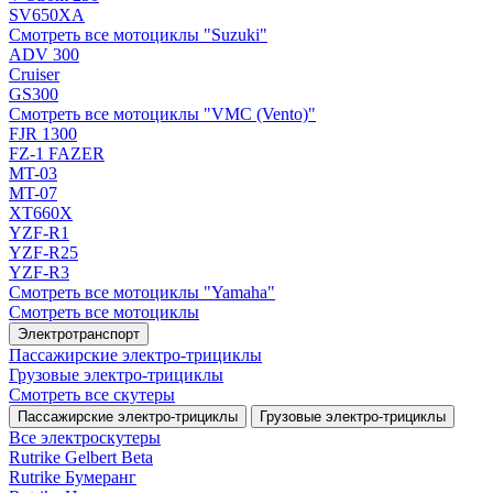
SV650XA
Смотреть все мотоциклы "Suzuki"
ADV 300
Cruiser
GS300
Смотреть все мотоциклы "VMC (Vento)"
FJR 1300
FZ-1 FAZER
MT-03
MT-07
XT660X
YZF-R1
YZF-R25
YZF-R3
Смотреть все мотоциклы "Yamaha"
Смотреть все мотоциклы
Электротранспорт
Пассажирские электро‑трициклы
Грузовые электро‑трициклы
Смотреть все скутеры
Пассажирские электро‑трициклы
Грузовые электро‑трициклы
Все электро­скутеры
Rutrike Gelbert Beta
Rutrike Бумеранг