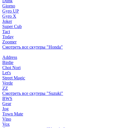
Dunk
Giorno
Gyro UP
Gyro X
Joker
Super Cub
Tact
Today
Zoomer
Смотреть все скутеры "Honda"
Address
Birdie
Choi Nori
Let's
Street Magic
Verde
ZZ
Смотреть все скутеры "Suzuki"
BWS
Gear
Jog
Town Mate
Vino
Vox