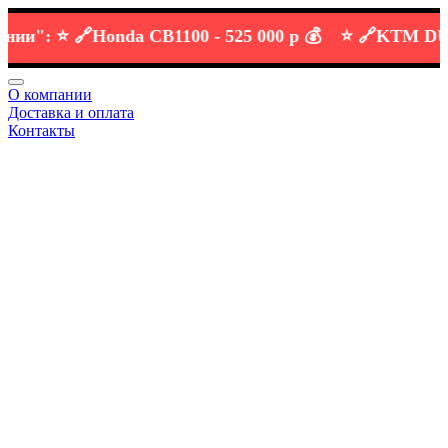
":
⭐️ 🔗
Honda CB1100 -
525 000 р 💰
⭐️ 🔗
KTM DUKE 6
О компании
Доставка и оплата
Контакты