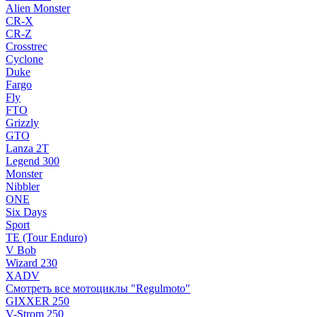
Alien Monster
CR-X
CR-Z
Crosstrec
Cyclone
Duke
Fargo
Fly
FTO
Grizzly
GTO
Lanza 2T
Legend 300
Monster
Nibbler
ONE
Six Days
Sport
TE (Tour Enduro)
V Bob
Wizard 230
XADV
Смотреть все мотоциклы "Regulmoto"
GIXXER 250
V-Strom 250