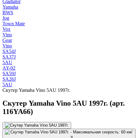
Gladiator
Yamaha
BWS
Jog
Town Mate
Vox
Vino
Gear
Vino
SA54J
SA37J
5AU
AY-02
SA59J
SA26J
5AU
Скутер Yamaha Vino 5AU 1997г.
Скутер Yamaha Vino 5AU 1997г. (арт.
116YA66)