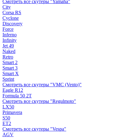
Смотреть все скутеры "Yamaha"
City
Corsa RS
Cyclone
Discovery
Force
Inferno
Infinity
Jet 49
Naked
Retro
Smart 2
Smart 3
Smart X
Sprint
Смотреть все скутеры "VMC (Vento)"
Eagle R12
Formula 50 2Т
Смотреть все скутеры "Regulmoto"
LX50
Primavera
S50
ET2
Смотреть все скутеры "Vespa"
AGV