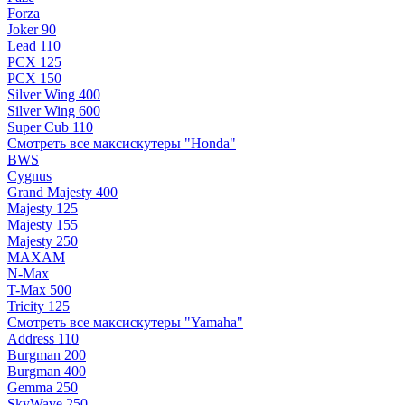
Forza
Joker 90
Lead 110
PCX 125
PCX 150
Silver Wing 400
Silver Wing 600
Super Cub 110
Смотреть все максискутеры "Honda"
BWS
Cygnus
Grand Majesty 400
Majesty 125
Majesty 155
Majesty 250
MAXAM
N-Max
T-Max 500
Tricity 125
Смотреть все максискутеры "Yamaha"
Address 110
Burgman 200
Burgman 400
Gemma 250
SkyWave 250