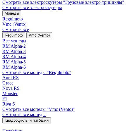
Смотреть все электро­скутеры "Грузовые электро‑трициклы"
Смотреть все электро­скутеры
Мопеды
Regulmoto
Vmc (Vento)
Смотреть все
Regulmoto
Vmc (Vento)
Все мопеды
RM Alpha-2
RM Alpha-3
RM Alpha-4
RM Alpha-5
RM Alpha-6
Смотреть все мопеды "Regulmoto"
Aura RS
Grace
Nova RS
Monster
F1
Riva S
Смотреть все мопеды "Vmc (Vento)"
Смотреть все мопеды
Квадроциклы и питбайки