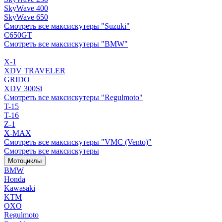
SkyWave 400
SkyWave 650
Смотреть все максискутеры "Suzuki"
C650GT
Смотреть все максискутеры "BMW"
X-1
XDV TRAVELER
GRIDO
XDV 300Si
Смотреть все максискутеры "Regulmoto"
T-15
T-16
Z-1
X-MAX
Смотреть все максискутеры "VMC (Vento)"
Смотреть все максискутеры
Мотоциклы
BMW
Honda
Kawasaki
KTM
OXO
Regulmoto