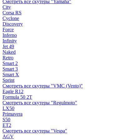
Смотреть все скутеры "Yamaha"
City
Corsa RS
Cyclone
Discovery
Force
Inferno
Infinity
Jet 49
Naked
Retro
Smart 2
Smart 3
Smart X
Sprint
Смотреть все скутеры "VMC (Vento)"
Eagle R12
Formula 50 2Т
Смотреть все скутеры "Regulmoto"
LX50
Primavera
S50
ET2
Смотреть все скутеры "Vespa"
AGV