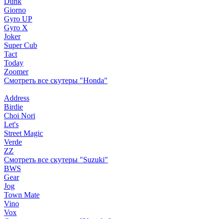
Dunk
Giorno
Gyro UP
Gyro X
Joker
Super Cub
Tact
Today
Zoomer
Смотреть все скутеры "Honda"
Address
Birdie
Choi Nori
Let's
Street Magic
Verde
ZZ
Смотреть все скутеры "Suzuki"
BWS
Gear
Jog
Town Mate
Vino
Vox