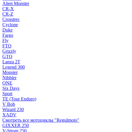
Alien Monster
CR-X
CR-Z
Crosstrec
Cyclone
Duke
Fargo
Fly
FTO
Grizzly
GTO
Lanza 2T
Legend 300
Monster
Nibbler
ONE
Six Days
Sport
TE (Tour Enduro)
V Bob
Wizard 230
XADV
Смотреть все мотоциклы "Regulmoto"
GIXXER 250
V-Strom 250