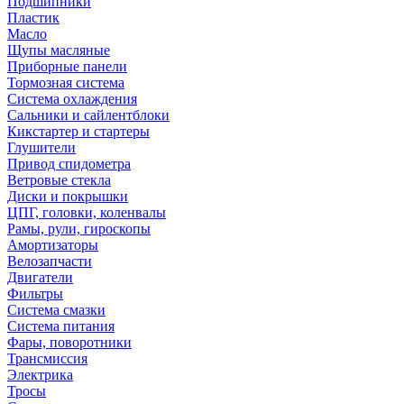
Подшипники
Пластик
Масло
Щупы масляные
Приборные панели
Тормозная система
Система охлаждения
Сальники и сайлентблоки
Кикстартер и стартеры
Глушители
Привод спидометра
Ветровые стекла
Диски и покрышки
ЦПГ, головки, коленвалы
Рамы, рули, гироскопы
Амортизаторы
Велозапчасти
Двигатели
Фильтры
Система смазки
Система питания
Фары, поворотники
Трансмиссия
Электрика
Тросы