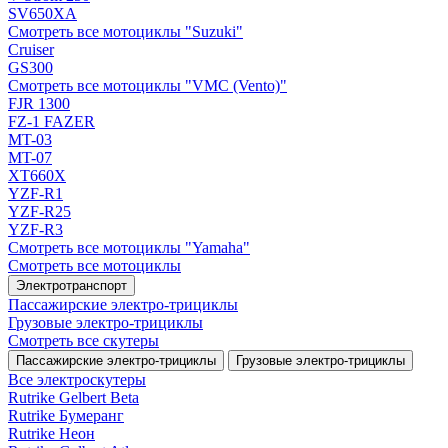
SV650XA
Смотреть все мотоциклы "Suzuki"
Cruiser
GS300
Смотреть все мотоциклы "VMC (Vento)"
FJR 1300
FZ-1 FAZER
MT-03
MT-07
XT660X
YZF-R1
YZF-R25
YZF-R3
Смотреть все мотоциклы "Yamaha"
Смотреть все мотоциклы
Электротранспорт
Пассажирские электро‑трициклы
Грузовые электро‑трициклы
Смотреть все скутеры
Пассажирские электро‑трициклы
Грузовые электро‑трициклы
Все электро­скутеры
Rutrike Gelbert Beta
Rutrike Бумеранг
Rutrike Неон