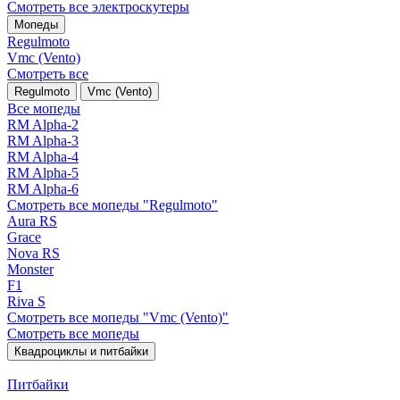
Смотреть все электро­скутеры
Мопеды
Regulmoto
Vmc (Vento)
Смотреть все
Regulmoto
Vmc (Vento)
Все мопеды
RM Alpha-2
RM Alpha-3
RM Alpha-4
RM Alpha-5
RM Alpha-6
Смотреть все мопеды "Regulmoto"
Aura RS
Grace
Nova RS
Monster
F1
Riva S
Смотреть все мопеды "Vmc (Vento)"
Смотреть все мопеды
Квадроциклы и питбайки
Питбайки