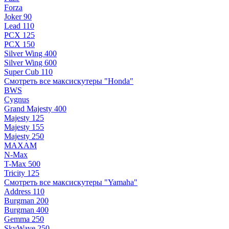
Forza
Joker 90
Lead 110
PCX 125
PCX 150
Silver Wing 400
Silver Wing 600
Super Cub 110
Смотреть все максискутеры "Honda"
BWS
Cygnus
Grand Majesty 400
Majesty 125
Majesty 155
Majesty 250
MAXAM
N-Max
T-Max 500
Tricity 125
Смотреть все максискутеры "Yamaha"
Address 110
Burgman 200
Burgman 400
Gemma 250
SkyWave 250