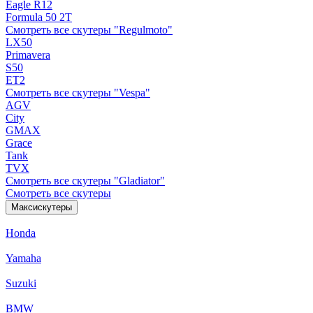
Eagle R12
Formula 50 2Т
Смотреть все скутеры "Regulmoto"
LX50
Primavera
S50
ET2
Смотреть все скутеры "Vespa"
AGV
City
GMAX
Grace
Tank
TVX
Смотреть все скутеры "Gladiator"
Смотреть все скутеры
Максискутеры
Honda
Yamaha
Suzuki
BMW