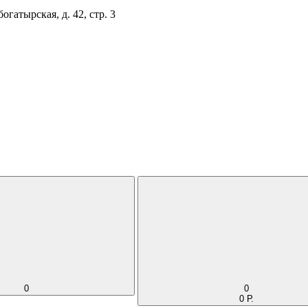
огатырская, д. 42, стр. 3
0
0
0 Р.