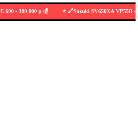
 -
389 000 р 💰
⭐️ 🔗
Suzuki SV650XA VP55B -
549 0