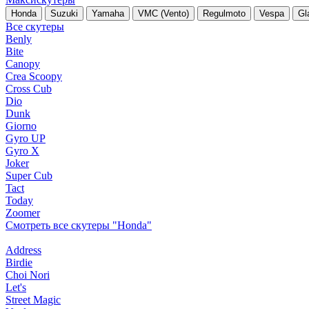
Honda
Suzuki
Yamaha
VMC (Vento)
Regulmoto
Vespa
Gl
Все скутеры
Benly
Bite
Canopy
Crea Scoopy
Cross Cub
Dio
Dunk
Giorno
Gyro UP
Gyro X
Joker
Super Cub
Tact
Today
Zoomer
Смотреть все скутеры "Honda"
Address
Birdie
Choi Nori
Let's
Street Magic