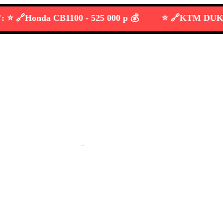

Honda CB1100 -
525 000 р 💰
⭐️ 🔗
KTM DUKE 690