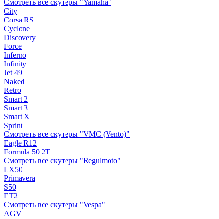
Смотреть все скутеры "Yamaha"
City
Corsa RS
Cyclone
Discovery
Force
Inferno
Infinity
Jet 49
Naked
Retro
Smart 2
Smart 3
Smart X
Sprint
Смотреть все скутеры "VMC (Vento)"
Eagle R12
Formula 50 2Т
Смотреть все скутеры "Regulmoto"
LX50
Primavera
S50
ET2
Смотреть все скутеры "Vespa"
AGV