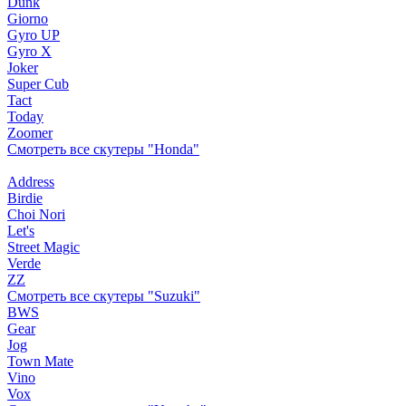
Dunk
Giorno
Gyro UP
Gyro X
Joker
Super Cub
Tact
Today
Zoomer
Смотреть все скутеры "Honda"
Address
Birdie
Choi Nori
Let's
Street Magic
Verde
ZZ
Смотреть все скутеры "Suzuki"
BWS
Gear
Jog
Town Mate
Vino
Vox