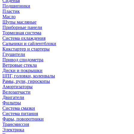
Сиденья
Подшипники
Пластик
Масло
Щупы масляные
Приборные панели
Тормозная система
Система охлаждения
Сальники и сайлентблоки
Кикстартер и стартеры
Глушители
Привод спидометра
Ветровые стекла
Диски и покрышки
ЦПГ, головки, коленвалы
Рамы, рули, гироскопы
Амортизаторы
Велозапчасти
Двигатели
Фильтры
Система смазки
Система питания
Фары, поворотники
Трансмиссия
Электрика