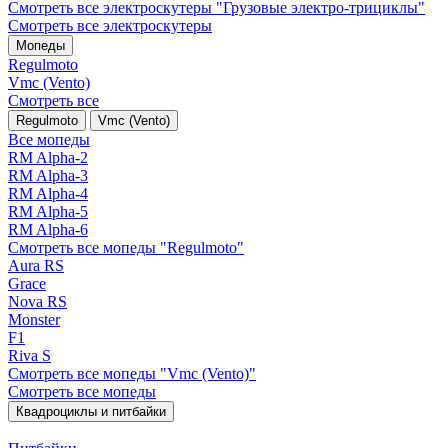
Смотреть все электро­скутеры "Грузовые электро‑трициклы"
Смотреть все электро­скутеры
Мопеды
Regulmoto
Vmc (Vento)
Смотреть все
Regulmoto
Vmc (Vento)
Все мопеды
RM Alpha-2
RM Alpha-3
RM Alpha-4
RM Alpha-5
RM Alpha-6
Смотреть все мопеды "Regulmoto"
Aura RS
Grace
Nova RS
Monster
F1
Riva S
Смотреть все мопеды "Vmc (Vento)"
Смотреть все мопеды
Квадроциклы и питбайки