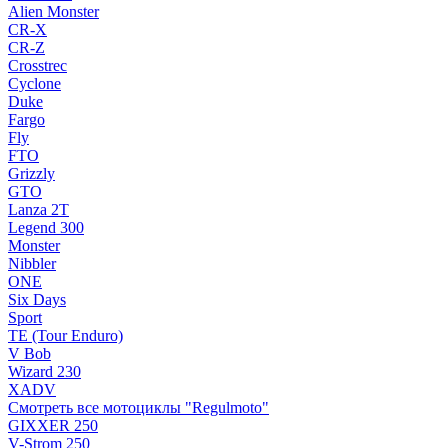
Alien Monster
CR-X
CR-Z
Crosstrec
Cyclone
Duke
Fargo
Fly
FTO
Grizzly
GTO
Lanza 2T
Legend 300
Monster
Nibbler
ONE
Six Days
Sport
TE (Tour Enduro)
V Bob
Wizard 230
XADV
Смотреть все мотоциклы "Regulmoto"
GIXXER 250
V-Strom 250