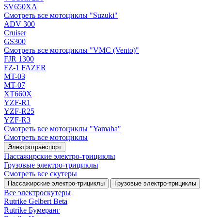
SV650XA
Смотреть все мотоциклы "Suzuki"
ADV 300
Cruiser
GS300
Смотреть все мотоциклы "VMC (Vento)"
FJR 1300
FZ-1 FAZER
MT-03
MT-07
XT660X
YZF-R1
YZF-R25
YZF-R3
Смотреть все мотоциклы "Yamaha"
Смотреть все мотоциклы
Электротранспорт
Пассажирские электро‑трициклы
Грузовые электро‑трициклы
Смотреть все скутеры
Пассажирские электро‑трициклы
Грузовые электро‑трициклы
Все электро­скутеры
Rutrike Gelbert Beta
Rutrike Бумеранг