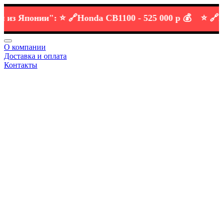
 Японии":
⭐️ 🔗
Honda CB1100 -
525 000 р 💰
⭐️ 🔗
KTM 
О компании
Доставка и оплата
Контакты