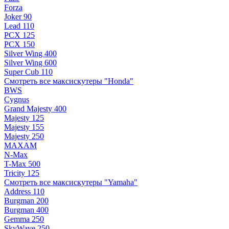
Forza
Joker 90
Lead 110
PCX 125
PCX 150
Silver Wing 400
Silver Wing 600
Super Cub 110
Смотреть все максискутеры "Honda"
BWS
Cygnus
Grand Majesty 400
Majesty 125
Majesty 155
Majesty 250
MAXAM
N-Max
T-Max 500
Tricity 125
Смотреть все максискутеры "Yamaha"
Address 110
Burgman 200
Burgman 400
Gemma 250
SkyWave 250