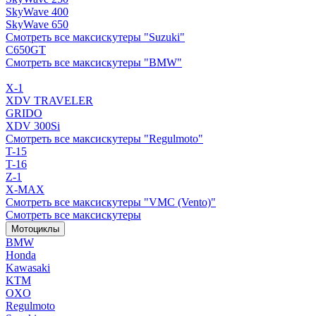
SkyWave 400
SkyWave 650
Смотреть все максискутеры "Suzuki"
C650GT
Смотреть все максискутеры "BMW"
X-1
XDV TRAVELER
GRIDO
XDV 300Si
Смотреть все максискутеры "Regulmoto"
T-15
T-16
Z-1
X-MAX
Смотреть все максискутеры "VMC (Vento)"
Смотреть все максискутеры
Мотоциклы
BMW
Honda
Kawasaki
KTM
OXO
Regulmoto