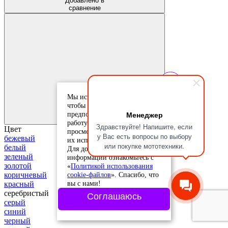
Добавлено в
сравнение
Мы используем cookie-файлы,
Добавить в
избранное
чтобы учесть ваши
Добавлено в
Менеджер
предпочтения и улучшить
избранное
работу сайта. Продолжая
Здравствуйте! Напишите, если
Цвет
просмотр, вы соглашаетесь с
у Вас есть вопросы по выбору
бежевый
их использованием.
или покупке мототехники.
белый
Для дополнительной
зеленый
информации ознакомьтесь с
золотой
«
Политикой использования
cookie-файлов
». Спасибо, что
коричневый
вы с нами!
красный
серебристый
Соглашаюсь
серый
синий
черный