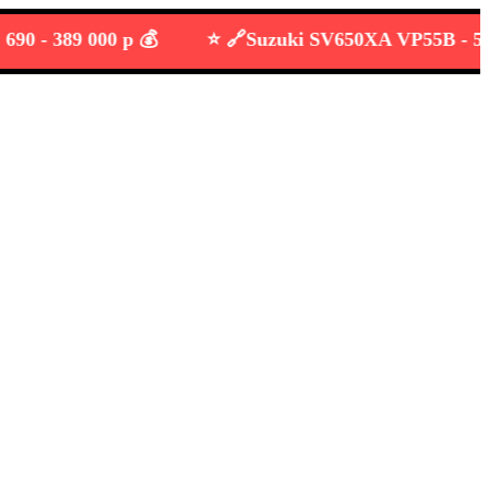
-
389 000 р 💰
⭐️ 🔗
Suzuki SV650XA VP55B -
549 000