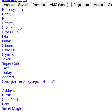
Honda
Suzuki
Yamaha
VMC (Vento)
Regulmoto
Vespa
Gl
Все скутеры
Benly
Bite
Canopy
Crea Scoopy
Cross Cub
Dio
Dunk
Giorno
Gyro UP
Gyro X
Joker
Super Cub
Tact
Today
Zoomer
Смотреть все скутеры "Honda"
Address
Birdie
Choi Nori
Let's
Street Magic