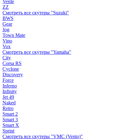
Verde
ZZ
Смотреть все скутеры "Suzuki"
BWS
Gear
Jog
Town Mate
Vino
Vox
Смотреть все скутеры "Yamaha"
City
Corsa RS
Cyclone
Discovery
Force
Inferno
Infinity
Jet 49
Naked
Retro
Smart 2
Smart 3
Smart X
Sprint
Смотреть все скутеры "VMC (Vento)"