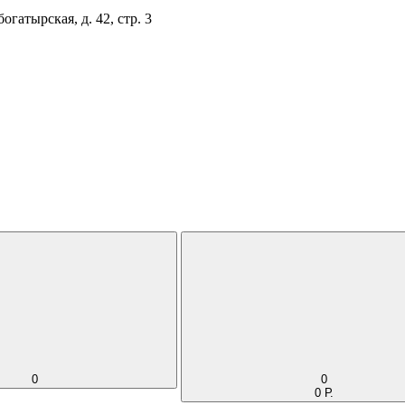
огатырская, д. 42, стр. 3
0
0
0 Р.