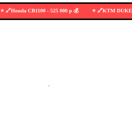
Honda CB1100 -
525 000 р 💰
⭐️ 🔗
KTM DUKE 690 