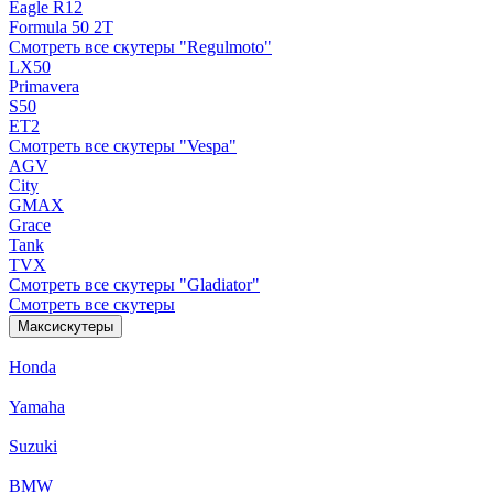
Eagle R12
Formula 50 2Т
Смотреть все скутеры "Regulmoto"
LX50
Primavera
S50
ET2
Смотреть все скутеры "Vespa"
AGV
City
GMAX
Grace
Tank
TVX
Смотреть все скутеры "Gladiator"
Смотреть все скутеры
Максискутеры
Honda
Yamaha
Suzuki
BMW