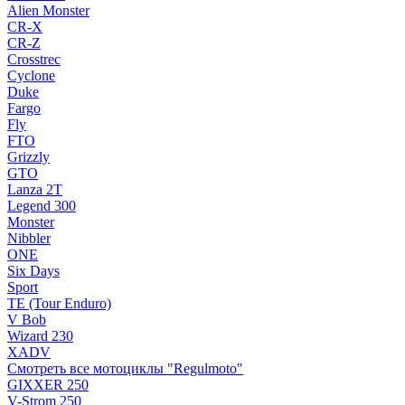
Alien Monster
CR-X
CR-Z
Crosstrec
Cyclone
Duke
Fargo
Fly
FTO
Grizzly
GTO
Lanza 2T
Legend 300
Monster
Nibbler
ONE
Six Days
Sport
TE (Tour Enduro)
V Bob
Wizard 230
XADV
Смотреть все мотоциклы "Regulmoto"
GIXXER 250
V-Strom 250