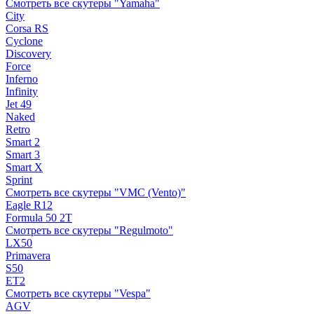
Смотреть все скутеры "Yamaha"
City
Corsa RS
Cyclone
Discovery
Force
Inferno
Infinity
Jet 49
Naked
Retro
Smart 2
Smart 3
Smart X
Sprint
Смотреть все скутеры "VMC (Vento)"
Eagle R12
Formula 50 2Т
Смотреть все скутеры "Regulmoto"
LX50
Primavera
S50
ET2
Смотреть все скутеры "Vespa"
AGV