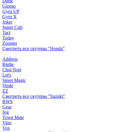
Dunk
Giorno
Gyro UP
Gyro X
Joker
Super Cub
Tact
Today
Zoomer
Смотреть все скутеры "Honda"
Address
Birdie
Choi Nori
Let's
Street Magic
Verde
ZZ
Смотреть все скутеры "Suzuki"
BWS
Gear
Jog
Town Mate
Vino
Vox