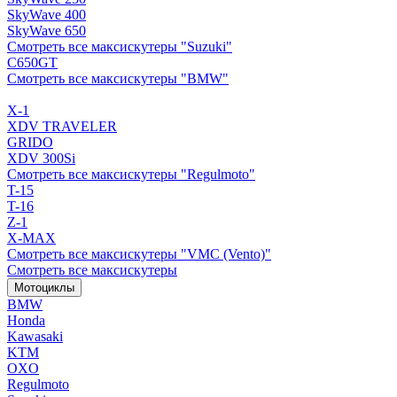
SkyWave 400
SkyWave 650
Смотреть все максискутеры "Suzuki"
C650GT
Смотреть все максискутеры "BMW"
X-1
XDV TRAVELER
GRIDO
XDV 300Si
Смотреть все максискутеры "Regulmoto"
T-15
T-16
Z-1
X-MAX
Смотреть все максискутеры "VMC (Vento)"
Смотреть все максискутеры
Мотоциклы
BMW
Honda
Kawasaki
KTM
OXO
Regulmoto