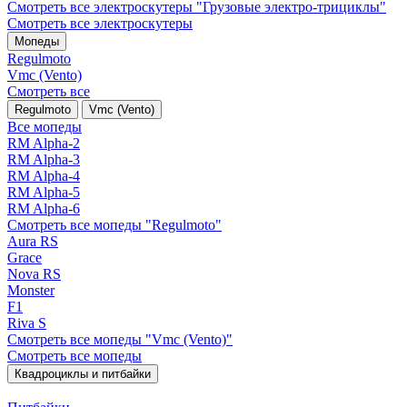
Смотреть все электро­скутеры "Грузовые электро‑трициклы"
Смотреть все электро­скутеры
Мопеды
Regulmoto
Vmc (Vento)
Смотреть все
Regulmoto
Vmc (Vento)
Все мопеды
RM Alpha-2
RM Alpha-3
RM Alpha-4
RM Alpha-5
RM Alpha-6
Смотреть все мопеды "Regulmoto"
Aura RS
Grace
Nova RS
Monster
F1
Riva S
Смотреть все мопеды "Vmc (Vento)"
Смотреть все мопеды
Квадроциклы и питбайки