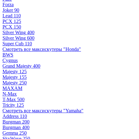
Forza
Joker 90
Lead 110
PCX 125
PCX 150
Silver Wing 400
Silver Wing 600
Super Cub 110
Смотреть все максискутеры "Honda"
BWS
Cygnus
Grand Majesty 400
Majesty 125
Majesty 155
Majesty 250
MAXAM
N-Max
T-Max 500
Tricity 125
Смотреть все максискутеры "Yamaha"
Address 110
Burgman 200
Burgman 400
Gemma 250
SkyWave 250