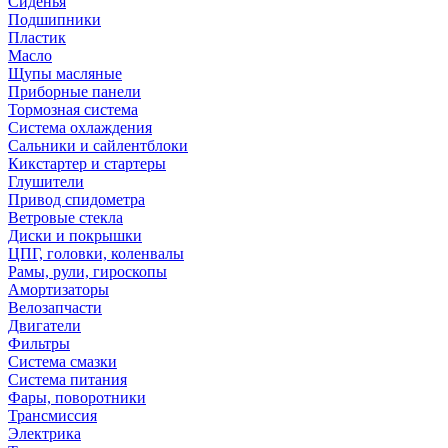
Сиденья
Подшипники
Пластик
Масло
Щупы масляные
Приборные панели
Тормозная система
Система охлаждения
Сальники и сайлентблоки
Кикстартер и стартеры
Глушители
Привод спидометра
Ветровые стекла
Диски и покрышки
ЦПГ, головки, коленвалы
Рамы, рули, гироскопы
Амортизаторы
Велозапчасти
Двигатели
Фильтры
Система смазки
Система питания
Фары, поворотники
Трансмиссия
Электрика