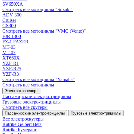
SV650XA
Смотреть все мотоциклы "Suzuki"
ADV 300
Cruiser
GS300
Смотреть все мотоциклы "VMC (Vento)"
FJR 1300
FZ-1 FAZER
MT-03
MT-07
XT660X
YZF-R1
YZF-R25
YZF-R3
Смотреть все мотоциклы "Yamaha"
Смотреть все мотоциклы
Электротранспорт
Пассажирские электро‑трициклы
Грузовые электро‑трициклы
Смотреть все скутеры
Пассажирские электро‑трициклы
Грузовые электро‑трициклы
Все электро­скутеры
Rutrike Gelbert Beta
Rutrike Бумеранг