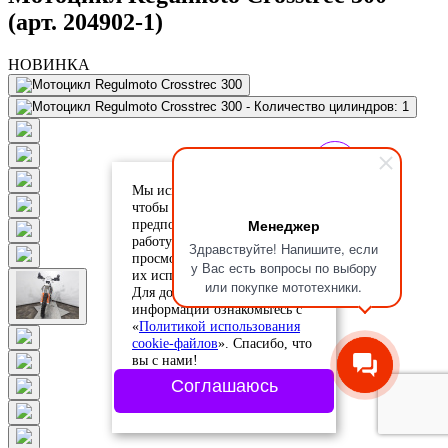
(арт. 204902-1)
НОВИНКА
Мы используем cookie-файлы,
чтобы учесть ваши
Менеджер
предпочтения и улучшить
работу сайта. Продолжая
Здравствуйте! Напишите, если
просмотр, вы соглашаетесь с
у Вас есть вопросы по выбору
их использованием.
или покупке мототехники.
Для дополнительной
информации ознакомьтесь с
«
Политикой использования
cookie-файлов
». Спасибо, что
вы с нами!
Соглашаюсь