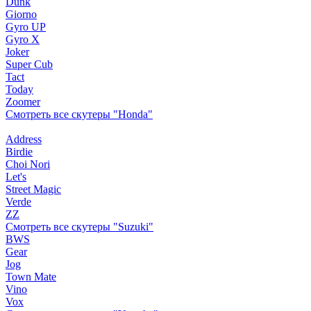
Dunk
Giorno
Gyro UP
Gyro X
Joker
Super Cub
Tact
Today
Zoomer
Смотреть все скутеры "Honda"
Address
Birdie
Choi Nori
Let's
Street Magic
Verde
ZZ
Смотреть все скутеры "Suzuki"
BWS
Gear
Jog
Town Mate
Vino
Vox