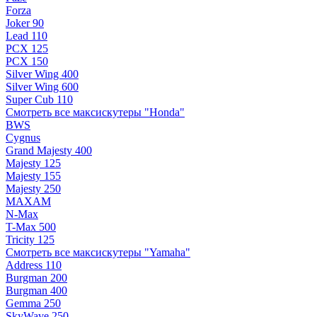
Forza
Joker 90
Lead 110
PCX 125
PCX 150
Silver Wing 400
Silver Wing 600
Super Cub 110
Смотреть все максискутеры "Honda"
BWS
Cygnus
Grand Majesty 400
Majesty 125
Majesty 155
Majesty 250
MAXAM
N-Max
T-Max 500
Tricity 125
Смотреть все максискутеры "Yamaha"
Address 110
Burgman 200
Burgman 400
Gemma 250
SkyWave 250