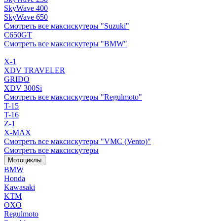
SkyWave 400
SkyWave 650
Смотреть все максискутеры "Suzuki"
C650GT
Смотреть все максискутеры "BMW"
X-1
XDV TRAVELER
GRIDO
XDV 300Si
Смотреть все максискутеры "Regulmoto"
T-15
T-16
Z-1
X-MAX
Смотреть все максискутеры "VMC (Vento)"
Смотреть все максискутеры
Мотоциклы
BMW
Honda
Kawasaki
KTM
OXO
Regulmoto