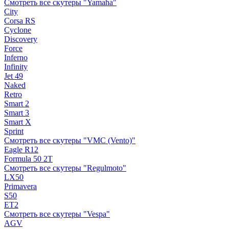
Смотреть все скутеры "Yamaha"
City
Corsa RS
Cyclone
Discovery
Force
Inferno
Infinity
Jet 49
Naked
Retro
Smart 2
Smart 3
Smart X
Sprint
Смотреть все скутеры "VMC (Vento)"
Eagle R12
Formula 50 2Т
Смотреть все скутеры "Regulmoto"
LX50
Primavera
S50
ET2
Смотреть все скутеры "Vespa"
AGV