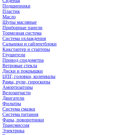
Сиденья
Подшипники
Пластик
Масло
Щупы масляные
Приборные панели
Тормозная система
Система охлаждения
Сальники и сайлентблоки
Кикстартер и стартеры
Глушители
Привод спидометра
Ветровые стекла
Диски и покрышки
ЦПГ, головки, коленвалы
Рамы, рули, гироскопы
Амортизаторы
Велозапчасти
Двигатели
Фильтры
Система смазки
Система питания
Фары, поворотники
Трансмиссия
Электрика