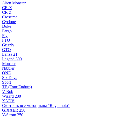
Alien Monster
CR-X
CR-Z
Crosstrec
Cyclone
Duke
Fargo
Fly
FTO
Grizzly
GTO
Lanza 2T
Legend 300
Monster
Nibbler
ONE
Six Days
Sport
TE (Tour Enduro)
V Bob
Wizard 230
XADV
Смотреть все мотоциклы "Regulmoto"
GIXXER 250
V-Strom 250