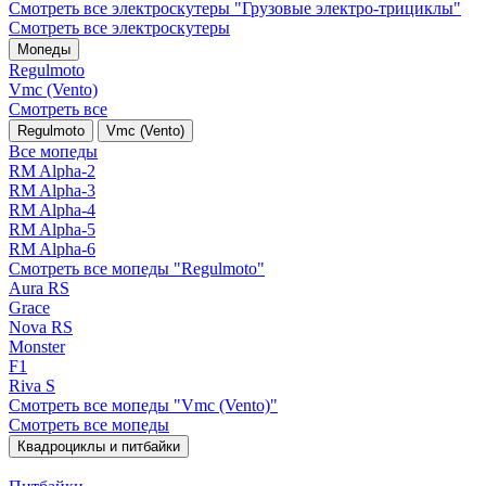
Смотреть все электро­скутеры "Грузовые электро‑трициклы"
Смотреть все электро­скутеры
Мопеды
Regulmoto
Vmc (Vento)
Смотреть все
Regulmoto
Vmc (Vento)
Все мопеды
RM Alpha-2
RM Alpha-3
RM Alpha-4
RM Alpha-5
RM Alpha-6
Смотреть все мопеды "Regulmoto"
Aura RS
Grace
Nova RS
Monster
F1
Riva S
Смотреть все мопеды "Vmc (Vento)"
Смотреть все мопеды
Квадроциклы и питбайки