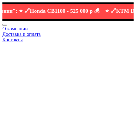
и":
⭐️ 🔗
Honda CB1100 -
525 000 р 💰
⭐️ 🔗
KTM DUKE 
О компании
Доставка и оплата
Контакты