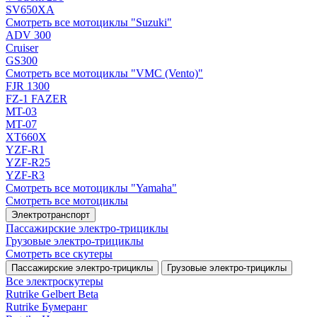
SV650XA
Смотреть все мотоциклы "Suzuki"
ADV 300
Cruiser
GS300
Смотреть все мотоциклы "VMC (Vento)"
FJR 1300
FZ-1 FAZER
MT-03
MT-07
XT660X
YZF-R1
YZF-R25
YZF-R3
Смотреть все мотоциклы "Yamaha"
Смотреть все мотоциклы
Электротранспорт
Пассажирские электро‑трициклы
Грузовые электро‑трициклы
Смотреть все скутеры
Пассажирские электро‑трициклы
Грузовые электро‑трициклы
Все электро­скутеры
Rutrike Gelbert Beta
Rutrike Бумеранг