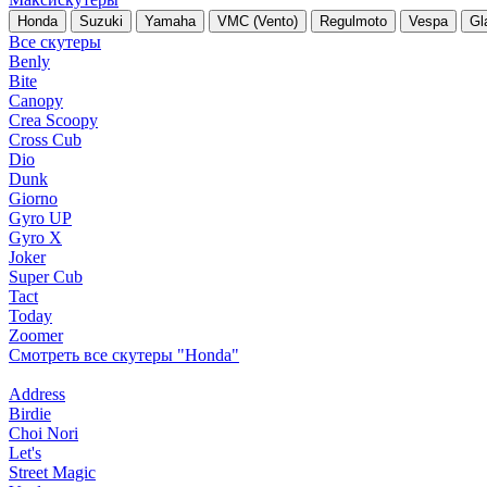
Honda
Suzuki
Yamaha
VMC (Vento)
Regulmoto
Vespa
Gl
Все скутеры
Benly
Bite
Canopy
Crea Scoopy
Cross Cub
Dio
Dunk
Giorno
Gyro UP
Gyro X
Joker
Super Cub
Tact
Today
Zoomer
Смотреть все скутеры "Honda"
Address
Birdie
Choi Nori
Let's
Street Magic