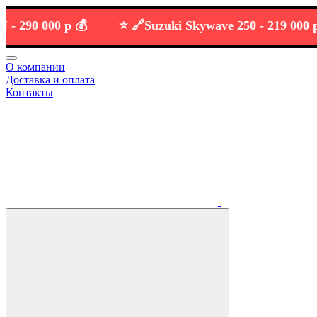
90 000 р 💰
⭐️ 🔗
Suzuki Skywave 250 -
219 000 р 💰
О компании
Доставка и оплата
Контакты