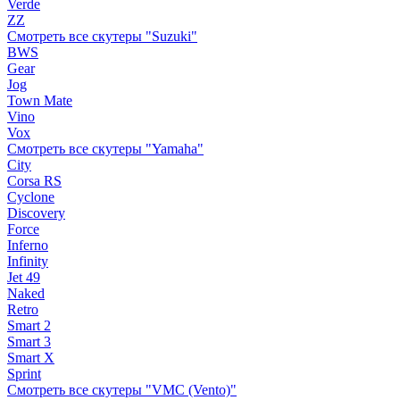
Verde
ZZ
Смотреть все скутеры "Suzuki"
BWS
Gear
Jog
Town Mate
Vino
Vox
Смотреть все скутеры "Yamaha"
City
Corsa RS
Cyclone
Discovery
Force
Inferno
Infinity
Jet 49
Naked
Retro
Smart 2
Smart 3
Smart X
Sprint
Смотреть все скутеры "VMC (Vento)"