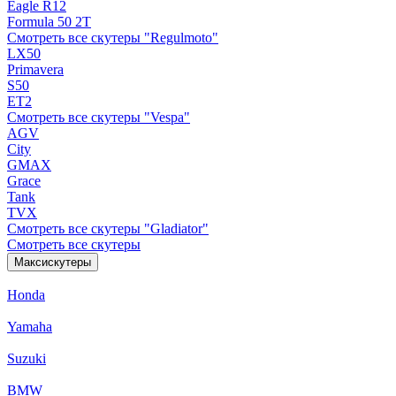
Eagle R12
Formula 50 2Т
Смотреть все скутеры "Regulmoto"
LX50
Primavera
S50
ET2
Смотреть все скутеры "Vespa"
AGV
City
GMAX
Grace
Tank
TVX
Смотреть все скутеры "Gladiator"
Смотреть все скутеры
Максискутеры
Honda
Yamaha
Suzuki
BMW