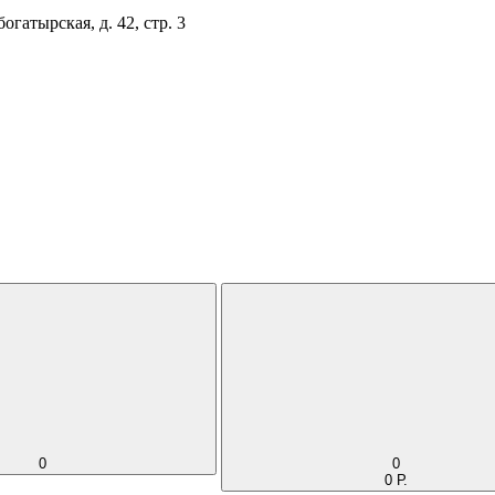
огатырская, д. 42, стр. 3
0
0
0 Р.